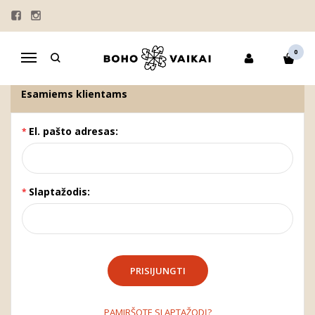
KLIENTŲ PRISIJUNGIMAS
Pagrindinis
Paskyra
Klientų prisijungimas
0
Navigacija
Esamiems klientams
El. pašto adresas:
Slaptažodis:
PAMIRŠOTE SLAPTAŽODĮ?