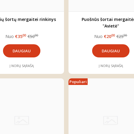
ių šortų mergaitei rinkinys
Puošnūs šortai mergait
"Avietė"
00
00
00
00
Nuo
€35
€50
Nuo
€20
€25
DAUGIAU
DAUGIAU
Į NORŲ SĄRAŠĄ
Į NORŲ SĄRAŠĄ
Populiari