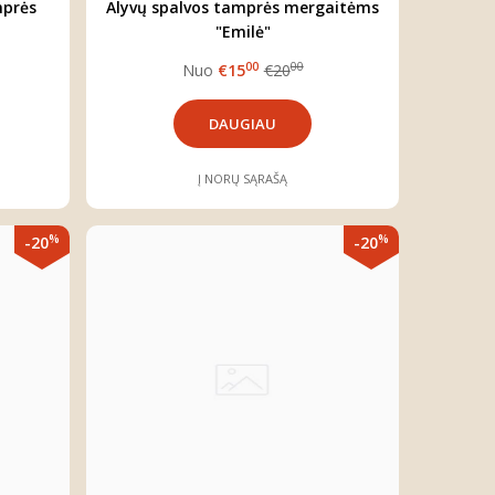
mprės
Alyvų spalvos tamprės mergaitėms
"Emilė"
00
00
Nuo
€15
€20
DAUGIAU
Į NORŲ SĄRAŠĄ
%
%
-20
-20