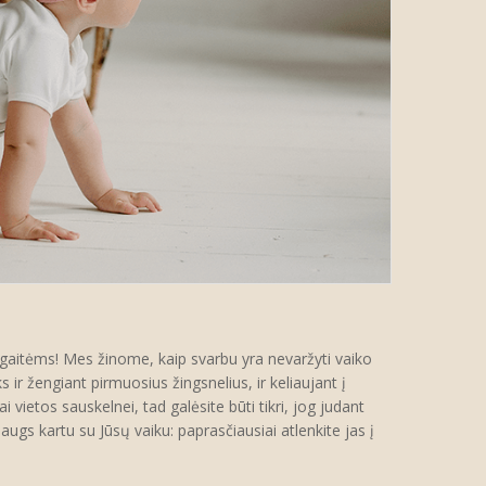
rgaitėms! Mes žinome, kaip svarbu yra nevaržyti vaiko
 ir žengiant pirmuosius žingsnelius, ir keliaujant į
etos sauskelnei, tad galėsite būti tikri, jog judant
gs kartu su Jūsų vaiku: paprasčiausiai atlenkite jas į