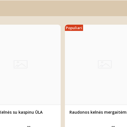
Populiari
Kelnės su kaspinu ŪLA
Raudonos kelnės mergaitėm