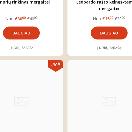
prių rinkinys mergaitei
Leopardo rašto kelnės-ta
mergaitei
00
00
00
00
Nuo
€30
€40
Nuo
€15
€20
DAUGIAU
DAUGIAU
Į NORŲ SĄRAŠĄ
Į NORŲ SĄRAŠĄ
%
-30