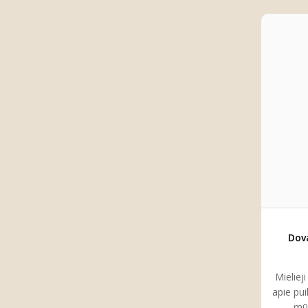
Dov
Mieliej
apie pui
mū