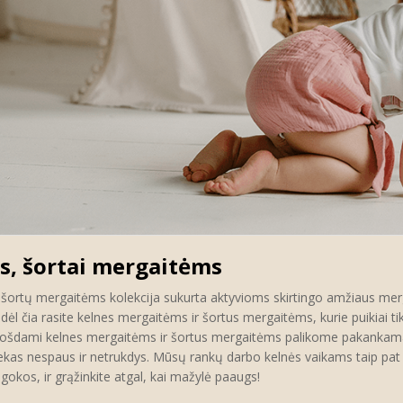
s, šortai mergaitėms
ir šortų mergaitėms kolekcija sukurta aktyvioms skirtingo amžiaus me
dėl čia rasite kelnes mergaitėms ir šortus mergaitėms, kurie puikiai tiks
uošdami kelnes mergaitėms ir šortus mergaitėms palikome pakankamai vi
ekas nespaus ir netrukdys. Mūsų rankų darbo kelnės vaikams taip pat au
ilgokos, ir grąžinkite atgal, kai mažylė paaugs!