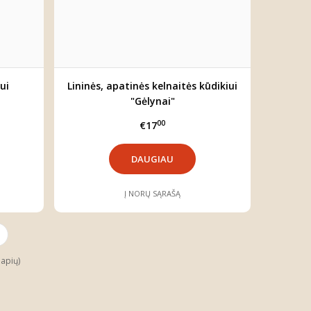
ui
Lininės, apatinės kelnaitės kūdikiui
"Gėlynai"
00
€17
DAUGIAU
Į NORŲ SĄRAŠĄ
lapių)