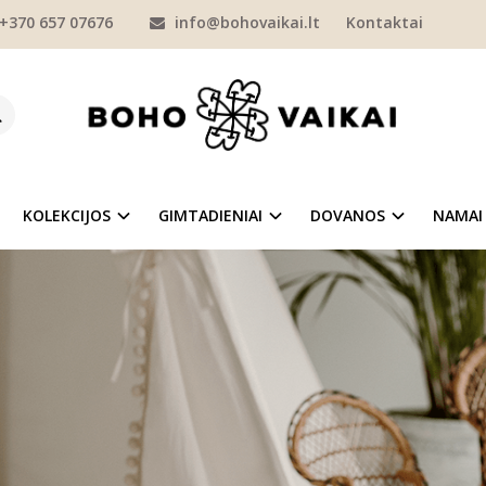
+370 657 07676
info@bohovaikai.lt
Kontaktai
S | ŠORTAI
MERGAITĖMS
KELNĖS | ŠORTAI
KOLEKCIJOS
GIMTADIENIAI
DOVANOS
NAMAI