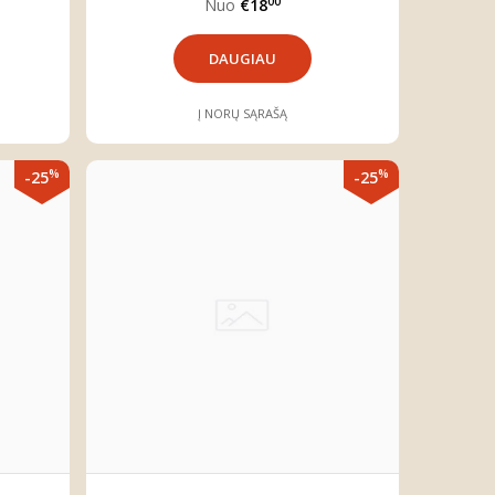
00
Nuo
€18
DAUGIAU
Į NORŲ SĄRAŠĄ
%
%
-25
-25