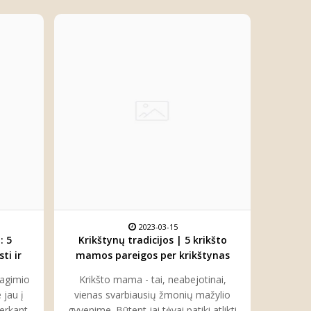
2023-03-15
: 5
Krikštynų tradicijos | 5 krikšto
ti ir
mamos pareigos per krikštynas
jagimio
Krikšto mama - tai, neabejotinai,
 jau į
vienas svarbiausių žmonių mažylio
perkant
gyvenime. Būtent jai tėvai patiki atlikti