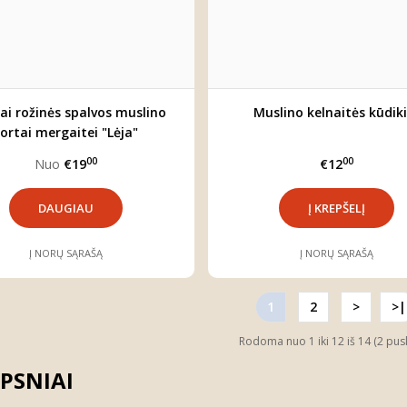
iai rožinės spalvos muslino
Muslino kelnaitės kūdiki
šortai mergaitei "Lėja"
00
00
Nuo
€19
€12
DAUGIAU
Į NORŲ SĄRAŠĄ
Į NORŲ SĄRAŠĄ
1
2
>
>|
Rodoma nuo 1 iki 12 iš 14 (2 pus
PSNIAI