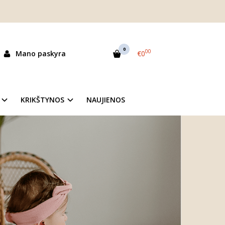
0
00
Mano paskyra
€0
KRIKŠTYNOS
NAUJIENOS