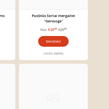
ėms
Puošnūs šortai mergaitei
"Gervuogė"
00
00
Nuo
€20
€25
DAUGIAU
Į NORŲ SĄRAŠĄ