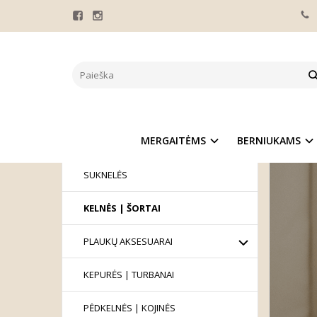
KELNĖ
KATEGORIJOS
Pagrindinis
MERGAITĖMS
MARŠKINĖLIAI
MERGAITĖMS
BERNIUKAMS
SIJONAI
SUKNELĖS
KELNĖS | ŠORTAI
PLAUKŲ AKSESUARAI
KEPURĖS | TURBANAI
PĖDKELNĖS | KOJINĖS