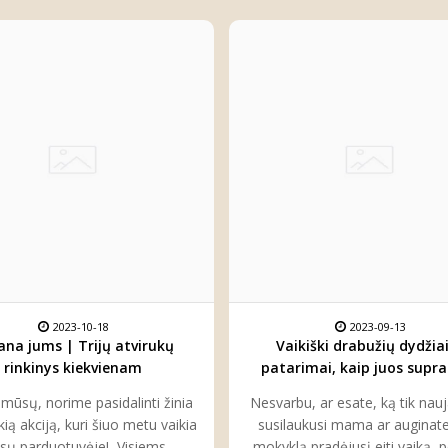
2023-10-18
2023-09-13
ana jums | Trijų atvirukų
Vaikiški drabužių dydžiai
rinkinys kiekvienam
patarimai, kaip juos supras
pasirinkti
i mūsų, norime pasidalinti žinia
Nesvarbu, ar esate, ką tik nau
kią akciją, kuri šiuo metu vaikia
susilaukusi mama ar auginate
sų parduotuvėje! Visiems
mokyklą pradėjusį eiti vaiką, 