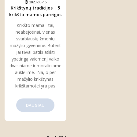
2023-03-15
Krikštynų tradicijos | 5
krikšto mamos pareigos
per krikštynas
Krikšto mama - tai,
neabejotinai, vienas
svarbiausių žmonių
mažylio gyvenime. Būtent
jai tėvai patiki atlikti
ypatingą vaidmenį vaiko
dvasiniame ir moraliniame
auklėjime. Na, o per
mažylio krikštynas
krikštamotei yra pas
DAUGIAU