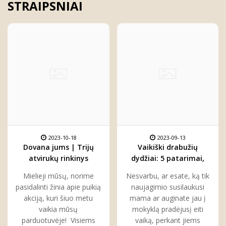
STRAIPSNIAI
2023-10-18
2023-09-13
Dovana jums | Trijų
Vaikiški drabužių
atvirukų rinkinys
dydžiai: 5 patarimai,
kiekvienam
kaip juos suprasti ir
Mielieji mūsų, norime
Nesvarbu, ar esate, ką tik
pasirinkti
pasidalinti žinia apie puikią
naujagimio susilaukusi
akciją, kuri šiuo metu
mama ar auginate jau į
vaikia mūsų
mokyklą pradėjusį eiti
parduotuvėje! Visiems
vaiką, perkant jiems