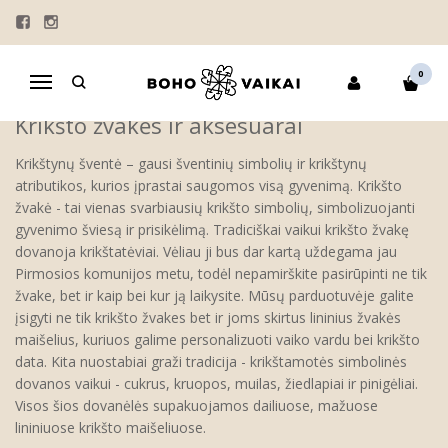
KRIKŠTO ŽVAKĖS | AKSESUARAI
Pagrindinis
KRIKŠTYNOS
KRIKŠTO ŽVAKĖS | AKSESUARAI
0
Navigacija
Krikšto žvakės ir aksesuarai
Krikštynų šventė – gausi šventinių simbolių ir krikštynų
atributikos, kurios įprastai saugomos visą gyvenimą. Krikšto
žvakė - tai vienas svarbiausių krikšto simbolių, simbolizuojanti
gyvenimo šviesą ir prisikėlimą. Tradiciškai vaikui krikšto žvakę
dovanoja krikštatėviai. Vėliau ji bus dar kartą uždegama jau
Pirmosios komunijos metu, todėl nepamirškite pasirūpinti ne tik
žvake, bet ir kaip bei kur ją laikysite. Mūsų parduotuvėje galite
įsigyti ne tik krikšto žvakes bet ir joms skirtus lininius žvakės
maišelius, kuriuos galime personalizuoti vaiko vardu bei krikšto
data. Kita nuostabiai graži tradicija - krikštamotės simbolinės
dovanos vaikui - cukrus, kruopos, muilas, žiedlapiai ir pinigėliai.
Visos šios dovanėlės supakuojamos dailiuose, mažuose
lininiuose krikšto maišeliuose.