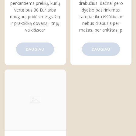
perkantiems prekių, kurių
drabužius dažnai gero
vertė bus 30 Eur arba
dydžio pasirinkimas
daugiau, pridėsime gražią
tampa tikru iššūkiu: ar
ir praktišką dovaną - trijų
nebus drabužis per
vaiki&scar
mažas, per ankštas, p
DAUGIAU
DAUGIAU