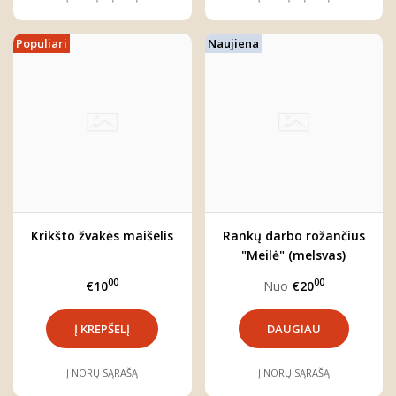
Populiari
Naujiena
Krikšto žvakės maišelis
Rankų darbo rožančius
"Meilė" (melsvas)
00
00
€10
Nuo
€20
DAUGIAU
Į NORŲ SĄRAŠĄ
Į NORŲ SĄRAŠĄ