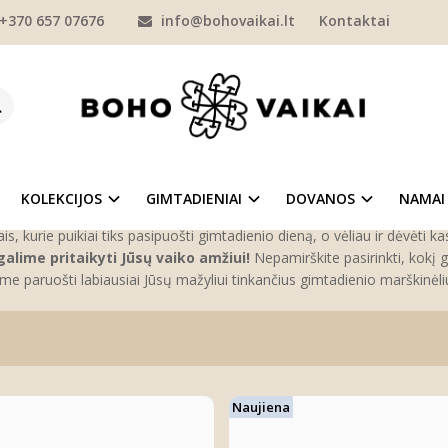
+370 657 07676
info@bohovaikai.lt
Kontaktai
ADIENIO MARŠKINĖLIAI VAIKAMS
GIMTADIENIAI
GIMTADIENIO MARŠKINĖLIAI VAIKAMS
dienio marškinėliai vaikams
 vaiko gimtadienis palieka gausybę skirtingų įspūdžių bei prisiminimų. 
KOLEKCIJOS
GIMTADIENIAI
DOVANOS
NAMAI
šiuos specialius gimtadienio marškinėlius vaikams! Čia rasite įvairių 
ais, kurie puikiai tiks pasipuošti gimtadienio dieną, o vėliau ir dėvėti ka
galime pritaikyti Jūsų vaiko amžiui!
Nepamirškite pasirinkti, kokį 
me paruošti labiausiai Jūsų mažyliui tinkančius gimtadienio marškinėli
Naujiena