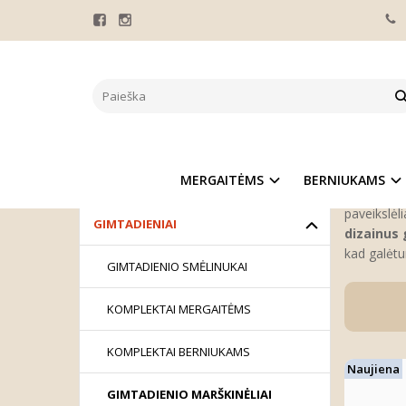
GIMT
KATEGORIJOS
Pagrindinis
MERGAITĖMS
Gimta
BERNIUKAMS
Kiekvienas
MERGAITĖMS
BERNIUKAMS
KOLEKCIJOS
paruošėme 
paveikslėli
GIMTADIENIAI
dizainus 
kad galėtu
GIMTADIENIO SMĖLINUKAI
KOMPLEKTAI MERGAITĖMS
KOMPLEKTAI BERNIUKAMS
Naujiena
GIMTADIENIO MARŠKINĖLIAI