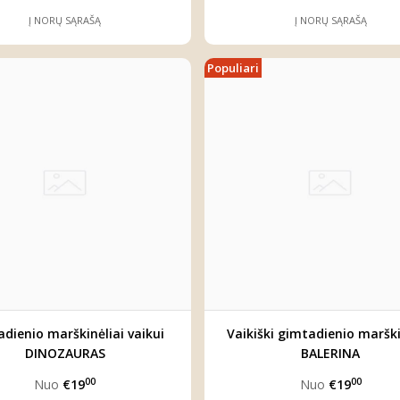
Į NORŲ SĄRAŠĄ
Į NORŲ SĄRAŠĄ
Populiari
dienio marškinėliai vaikui
Vaikiški gimtadienio marški
DINOZAURAS
BALERINA
00
00
Nuo
€19
Nuo
€19