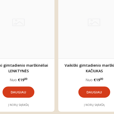
ki gimtadienio marškinėliai
Vaikiški gimtadienio marški
LENKTYNĖS
KAČIUKAS
00
00
Nuo
€19
Nuo
€19
DAUGIAU
DAUGIAU
Į NORŲ SĄRAŠĄ
Į NORŲ SĄRAŠĄ