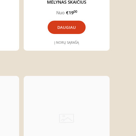
MĖLYNAS SKAIČIUS
00
Nuo
€19
DAUGIAU
Į NORŲ SĄRAŠĄ