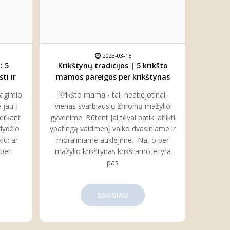
2023-03-15
: 5
Krikštynų tradicijos | 5 krikšto
ti ir
mamos pareigos per krikštynas
jagimio
Krikšto mama - tai, neabejotinai,
 jau į
vienas svarbiausių žmonių mažylio
perkant
gyvenime. Būtent jai tėvai patiki atlikti
dydžio
ypatingą vaidmenį vaiko dvasiniame ir
iu: ar
moraliniame auklėjime. Na, o per
 per
mažylio krikštynas krikštamotei yra
pas
DAUGIAU