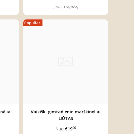
Į NORŲ SĄRAŠĄ
Populiari
nėliai
Vaikiški gimtadienio marškinėliai
LIŪTAS
00
Nuo
€19