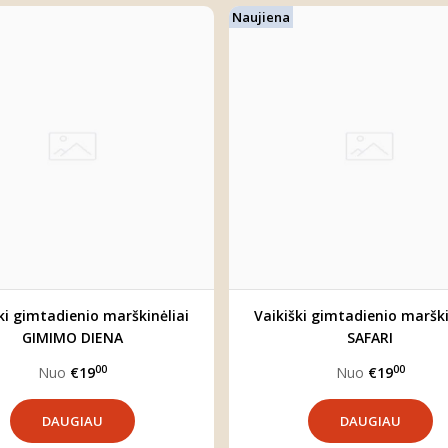
Naujiena
ki gimtadienio marškinėliai
Vaikiški gimtadienio marški
GIMIMO DIENA
SAFARI
00
00
Nuo
€19
Nuo
€19
DAUGIAU
DAUGIAU