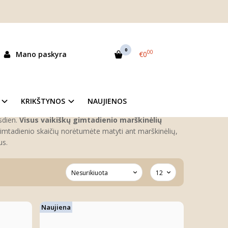
0
00
Mano paskyra
€0
Siekdami šiuos prisiminimus įamžinti ir išsaugoti,
KRIKŠTYNOS
NAUJIENOS
gimtadienio marškinėlių vaikams su užrašais ir
sdien.
Visus vaikiškų gimtadienio marškinėlių
gimtadienio skaičių norėtumėte matyti ant marškinėlių,
us.
Naujiena