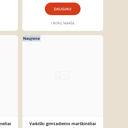
DAUGIAU
Į NORŲ SĄRAŠĄ
Naujiena
nėliai
Vaikiški gimtadienio marškinėliai