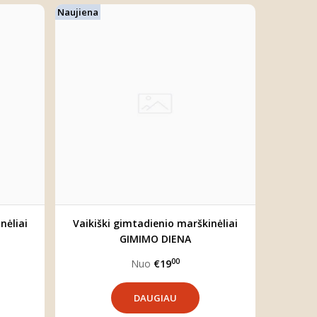
Naujiena
nėliai
Vaikiški gimtadienio marškinėliai
GIMIMO DIENA
00
Nuo
€19
DAUGIAU