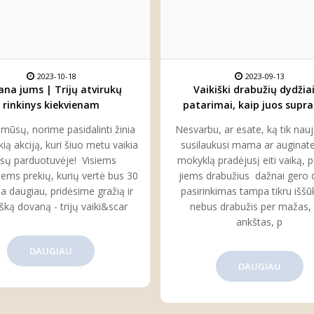
2023-10-18
2023-09-13
ana jums | Trijų atvirukų
Vaikiški drabužių dydžiai
rinkinys kiekvienam
patarimai, kaip juos supras
pasirinkti
i mūsų, norime pasidalinti žinia
Nesvarbu, ar esate, ką tik nau
kią akciją, kuri šiuo metu vaikia
susilaukusi mama ar auginate
sų parduotuvėje! Visiems
mokyklą pradėjusį eiti vaiką, 
iems prekių, kurių vertė bus 30
jiems drabužius dažnai gero 
a daugiau, pridėsime gražią ir
pasirinkimas tampa tikru iššūk
išką dovaną - trijų vaiki&scar
nebus drabužis per mažas,
ankštas, p
DAUGIAU
DAUGIAU