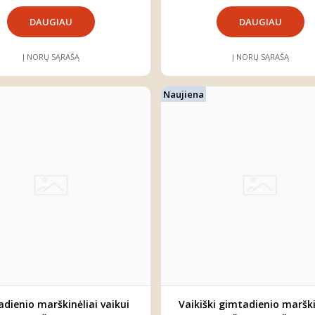
DAUGIAU
DAUGIAU
Į NORŲ SĄRAŠĄ
Į NORŲ SĄRAŠĄ
Naujiena
dienio marškinėliai vaikui
Vaikiški gimtadienio marški