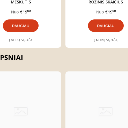
MEŠKUTIS
ROŽINIS SKAIČIUS
00
00
Nuo
€19
Nuo
€19
DAUGIAU
DAUGIAU
Į NORŲ SĄRAŠĄ
Į NORŲ SĄRAŠĄ
PSNIAI