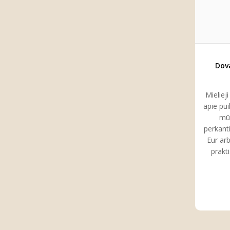
Dov
Mieliej
apie pui
mū
perkant
Eur arb
prakt