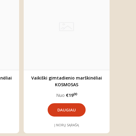
nėliai
Vaikiški gimtadienio marškinėliai
KOSMOSAS
00
Nuo
€19
DAUGIAU
Į NORŲ SĄRAŠĄ