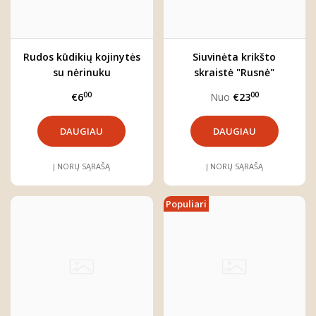
Rudos kūdikių kojinytės
Siuvinėta krikšto
su nėrinuku
skraistė "Rusnė"
00
00
€6
Nuo
€23
DAUGIAU
DAUGIAU
Į NORŲ SĄRAŠĄ
Į NORŲ SĄRAŠĄ
Populiari