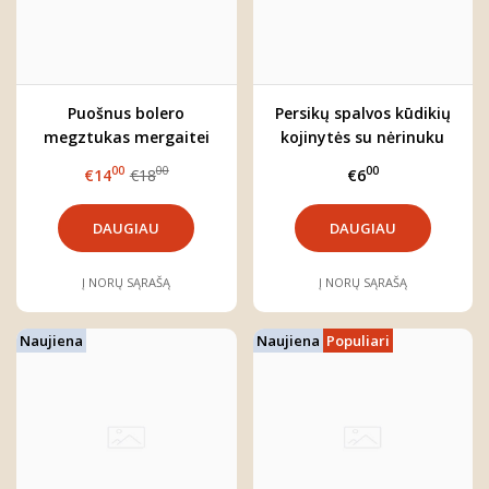
Puošnus bolero
Persikų spalvos kūdikių
megztukas mergaitei
kojinytės su nėrinuku
(kreminis)
00
00
00
€14
€18
€6
DAUGIAU
DAUGIAU
Į NORŲ SĄRAŠĄ
Į NORŲ SĄRAŠĄ
Naujiena
Naujiena
Populiari