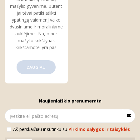
mažylio gyvenime. Būtent
jai tėvai patiki atlikti
ypatingą vaidmenį vaiko
dvasiniame ir moraliniame
auklėjime. Na, o per
mažylio krikštynas
krikštamotei yra pas
DAUGIAU
Naujienlaiškio prenumerata
Aš perskaičiau ir sutinku su
Pirkimo sąlygos ir taisyklės