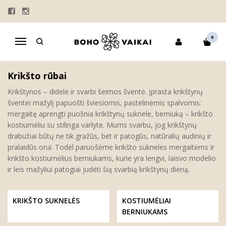
KRIKŠTYNOS
Pagrindinis
KRIKŠTYNOS
0
Navigacija
Krikšto rūbai
Krikštynos – didelė ir svarbi šeimos šventė. Įprasta krikštynų
šventei mažylį papuošti šviesiomis, pastelinėmis spalvomis:
mergaitę aprengti puošnia krikštynų suknele, berniuką – krikšto
kostiumėliu su stilinga varlyte. Mums svarbu, jog krikštynų
drabužiai būtų ne tik gražūs, bet ir patogūs, natūralių audinių ir
pralaidūs orui. Todėl paruošėme krikšto sukneles mergaitėms ir
krikšto kostiumėlius berniukams, kurie yra lengvi, laisvo modelio
ir leis mažyliui patogiai judėti šią svarbią krikštynų dieną.
KRIKŠTO SUKNELĖS
KOSTIUMĖLIAI
BERNIUKAMS