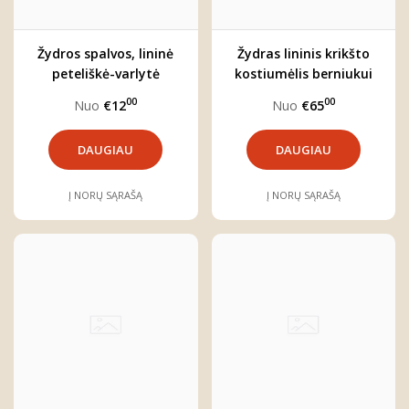
Žydros spalvos, lininė
Žydras lininis krikšto
peteliškė-varlytė
kostiumėlis berniukui
"Jokūbas"
"Jokūbas" (trijų dalių)
00
00
Nuo
€12
Nuo
€65
DAUGIAU
DAUGIAU
Į NORŲ SĄRAŠĄ
Į NORŲ SĄRAŠĄ