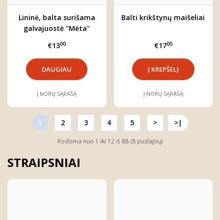
Lininė, balta surišama
Balti krikštynų maišeliai
galvajuostė "Mėta"
00
00
€13
€17
DAUGIAU
Į NORŲ SĄRAŠĄ
Į NORŲ SĄRAŠĄ
1
2
3
4
5
>
>|
Rodoma nuo 1 iki 12 iš 88 (8 puslapių)
STRAIPSNIAI