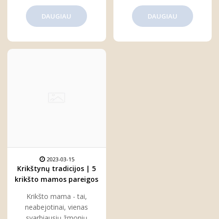
DAUGIAU
DAUGIAU
2023-03-15
Krikštynų tradicijos | 5
krikšto mamos pareigos
per krikštynas
Krikšto mama - tai,
neabejotinai, vienas
svarbiausių žmonių