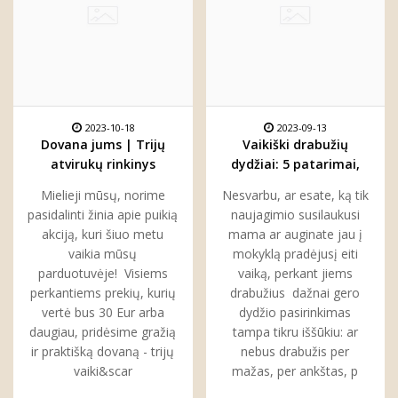
2023-10-18
2023-09-13
Dovana jums | Trijų
Vaikiški drabužių
atvirukų rinkinys
dydžiai: 5 patarimai,
kiekvienam
kaip juos suprasti ir
Mielieji mūsų, norime
Nesvarbu, ar esate, ką tik
pasirinkti
pasidalinti žinia apie puikią
naujagimio susilaukusi
akciją, kuri šiuo metu
mama ar auginate jau į
vaikia mūsų
mokyklą pradėjusį eiti
parduotuvėje! Visiems
vaiką, perkant jiems
perkantiems prekių, kurių
drabužius dažnai gero
vertė bus 30 Eur arba
dydžio pasirinkimas
daugiau, pridėsime gražią
tampa tikru iššūkiu: ar
ir praktišką dovaną - trijų
nebus drabužis per
vaiki&scar
mažas, per ankštas, p