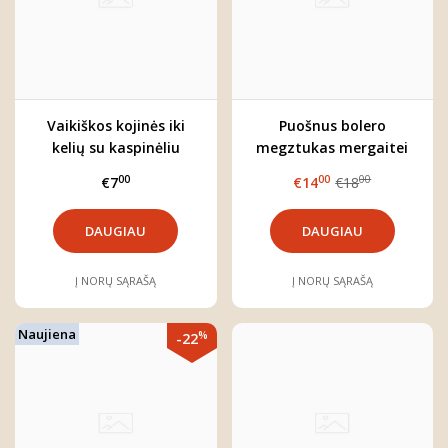
Vaikiškos kojinės iki
Puošnus bolero
kelių su kaspinėliu
megztukas mergaitei
(rožinis)
00
00
00
€7
€14
€18
DAUGIAU
DAUGIAU
Į NORŲ SĄRAŠĄ
Į NORŲ SĄRAŠĄ
Naujiena
%
-22