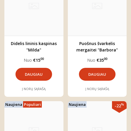
Didelis lininis kaspinas
Puošnus švarkelis
"Milda"
mergaitei "Barbora"
00
00
Nuo
€15
Nuo
€35
DAUGIAU
DAUGIAU
Į NORŲ SĄRAŠĄ
Į NORŲ SĄRAŠĄ
Naujiena
Populiari
Naujiena
%
-22