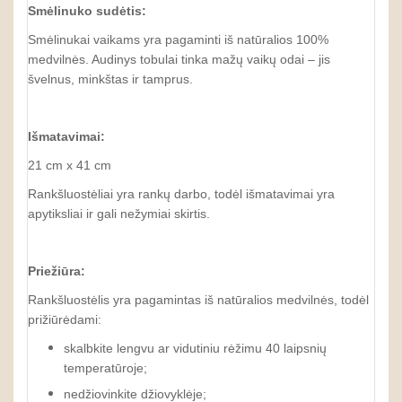
Smėlinuko sudėtis
:
Smėlinukai vaikams yra pagaminti iš natūralios 100%
medvilnės. Audinys tobulai tinka mažų vaikų odai – jis
švelnus, minkštas ir tamprus.
Išmatavimai:
21 cm x 41 cm
Rankšluostėliai yra rankų darbo, todėl išmatavimai yra
apytiksliai ir gali nežymiai skirtis.
Priežiūra:
Rankšluostėlis yra pagamintas iš natūralios medvilnės, todėl
prižiūrėdami:
skalbkite lengvu ar vidutiniu rėžimu 40 laipsnių
temperatūroje;
nedžiovinkite džiovyklėje;