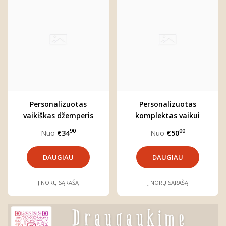
Personalizuotas
Personalizuotas
vaikiškas džemperis
komplektas vaikui
"Miškas"
"Boho meškutis"
90
00
Nuo
€34
Nuo
€50
DAUGIAU
DAUGIAU
Į NORŲ SĄRAŠĄ
Į NORŲ SĄRAŠĄ