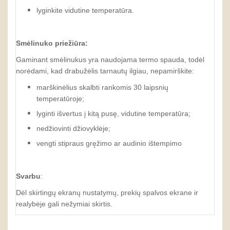
lyginkite vidutine temperatūra.
Smėlinuko priežiūra:
Gaminant smėlinukus yra naudojama termo spauda, todėl
norėdami, kad drabužėlis tarnautų ilgiau, nepamirškite:
marškinėlius skalbti rankomis 30 laipsnių
temperatūroje;
lyginti išvertus į kitą pusę, vidutine temperatūra;
nedžiovinti džiovyklėje;
vengti stipraus gręžimo ar audinio ištempimo
Svarbu
:
Dėl skirtingų ekranų nustatymų, prekių spalvos ekrane ir
realybėje gali nežymiai skirtis.