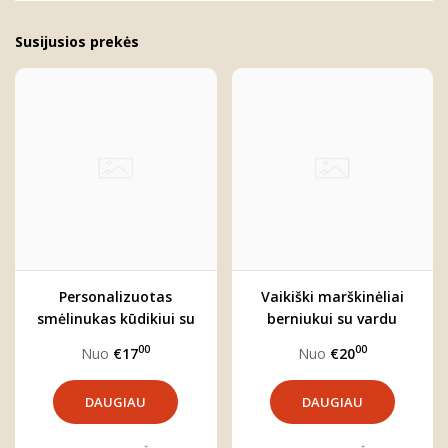
Susijusios prekės
Personalizuotas
Vaikiški marškinėliai
smėlinukas kūdikiui su
berniukui su vardu
pasirinktu vardu "Boho
"Boho meška"
00
00
Nuo
€17
Nuo
€20
meška"
DAUGIAU
DAUGIAU