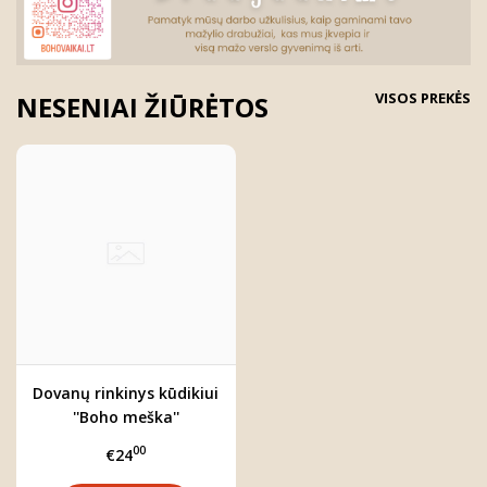
VISOS PREKĖS
NESENIAI ŽIŪRĖTOS
Dovanų rinkinys kūdikiui
''Boho meška''
00
€24