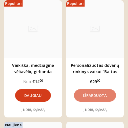
Populiari
Populiari
Vaikiška, medžiaginė
Personalizuotas dovanų
vėliavėlių girlianda
rinkinys vaikui "Baltas
"Rudens girios"
Zuikis"
00
00
Nuo
€14
€29
DAUGIAU
Į NORŲ SĄRAŠĄ
Į NORŲ SĄRAŠĄ
Naujiena