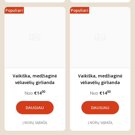
Populiari
Populiari
Vaikiška, medžiaginė
Vaikiška, medžiaginė
vėliavėlių girlianda
vėliavėlių girlianda
"Smėlio kopos"
"Gėlių pievos"
00
00
Nuo
€14
Nuo
€14
DAUGIAU
DAUGIAU
Į NORŲ SĄRAŠĄ
Į NORŲ SĄRAŠĄ