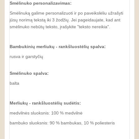
Smėlinuko personalizavimas
:
Smėlinuką galime personalizuoti ir po paveikslėliu užrašyti
jūsų norimą tekstą iki 3 žodžių. Jei pageidaujate, kad ant
smėlinuko nebūtų teksto, įrašykite "teksto nereikia".
Bambukinių merliukų - rankšluostėlių spalva:
rusva ir garstyčių
Smėlinuko spalva:
balta
Merliukų - rankšluostėlių sudėtis:
medvilnės sluoksnis: 100 % medvilnė
bambuko sluoksnis: 90 % bambukas, 10 % poliesteris