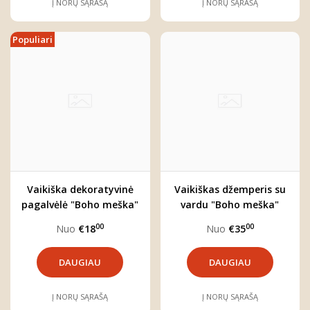
Į NORŲ SĄRAŠĄ
Į NORŲ SĄRAŠĄ
Populiari
Vaikiška dekoratyvinė
Vaikiškas džemperis su
pagalvėlė "Boho meška"
vardu "Boho meška"
00
00
Nuo
€18
Nuo
€35
DAUGIAU
DAUGIAU
Į NORŲ SĄRAŠĄ
Į NORŲ SĄRAŠĄ