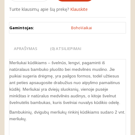
Turite klausimų apie šią prekę?
Klauskite
Gamintojas:
BohoVaikai
APRAŠYMAS
(0) ATSILIEPIMAI
Merliukai kūdikiams – švelnūs, lengvi, pagaminti iš
natūralaus bambuko pluošto bei medvilnės muslino. Jie
puikiai sugeria drėgmę, yra pailgos formos, todėl užtiesus
ant peties apsaugosite drabužius nuo atpylimo pamaitinus
kūdikį. Merliukai yra dviejų sluoksnių, vienoje pusėje
minkštas ir natūralus medvilnės audinys, o kitoje švelnut
švelnutėlis bambukas, kuris švelniai nuvalys kūdikio odelę.
Bambukinių, dvigubų merliukų rinkinį kūdikiams sudaro 2 vnt.
merliukų.