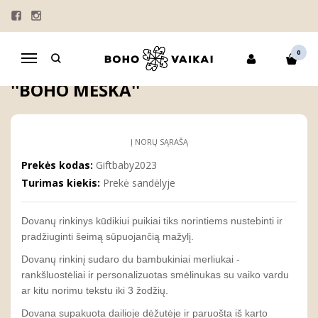
Pagrindinis
KOLEKCIJOS
"VARDO ISTORIJA"
SMĖLINUKAI
Dovanų rinkinys kūdikiui ''Boho meška''
0
Navigacija
DOVANŲ RINKINYS KŪDIKIUI
''BOHO MEŠKA''
Į NORŲ SĄRAŠĄ
Prekės kodas:
Giftbaby2023
Turimas kiekis:
Prekė sandėlyje
Dovanų rinkinys kūdikiui puikiai tiks norintiems nustebinti ir
pradžiuginti šeimą sūpuojančią mažylį.
Dovanų rinkinį sudaro du bambukiniai merliukai -
rankšluostėliai ir personalizuotas smėlinukas su vaiko vardu
ar kitu norimu tekstu iki 3 žodžių.
Dovana supakuota dailioje dėžutėje ir paruošta iš karto