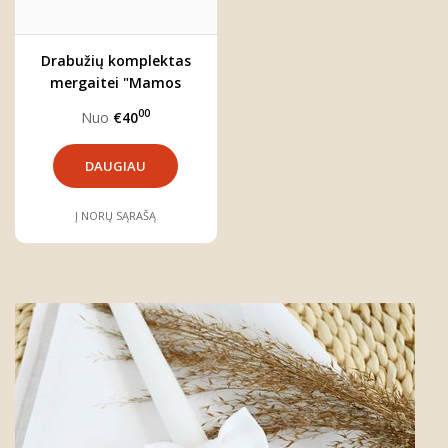
Drabužių komplektas
mergaitei "Mamos
mergytė"
00
Nuo
€40
DAUGIAU
Į NORŲ SĄRAŠĄ