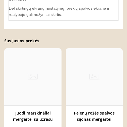
Dėl skirtingų ekranų nustatymų, prekių spalvos ekrane ir
realybėje gali nežymiai skirtis.
Susijusios prekės
Juodi marškinėliai
Pelenų rožės spalvos
mergaitei su užrašu
sijonas mergaitei
"Mamos mergytė"
"ARIELĖ"