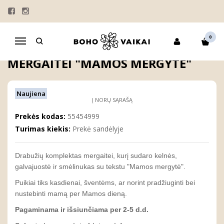
Pagrindinis
MERGAITĖMS
Drabužių komplektas mergaitei "Mamos mergytė"
0
Navigacija
DRABUŽIŲ KOMPLEKTAS
MERGAITEI "MAMOS MERGYTĖ"
Naujiena
Į NORŲ SĄRAŠĄ
Prekės kodas:
55454999
Turimas kiekis:
Prekė sandėlyje
Drabužių komplektas mergaitei, kurį sudaro kelnės,
galvajuostė ir smėlinukas su tekstu "Mamos mergytė".
Puikiai tiks kasdienai, šventėms, ar norint pradžiuginti bei
nustebinti mamą per Mamos dieną.
Pagaminama ir išsiunčiama per 2-5 d.d.