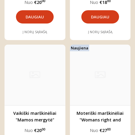
00
00
Nuo
€20
Nuo
€18
DAUGIAU
DAUGIAU
Į NORŲ SĄRAŠĄ
Į NORŲ SĄRAŠĄ
Naujiena
Vaikiški marškinėliai
Moteriški marškinėliai
"Mamos mergytė"
"Womans right and
wrongs"
00
00
Nuo
€20
Nuo
€27