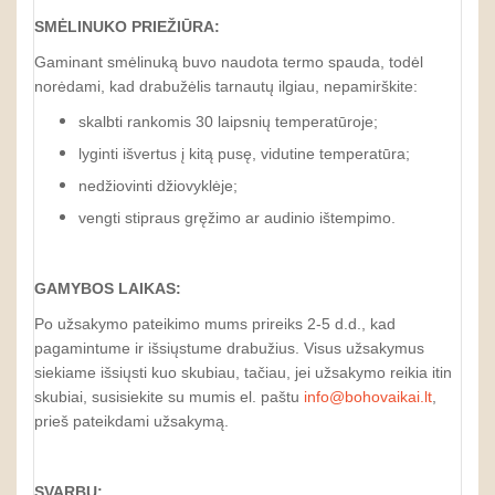
SMĖLINUKO PRIEŽIŪRA:
Gaminant smėlinuką buvo naudota termo spauda, todėl
norėdami, kad drabužėlis tarnautų ilgiau, nepamirškite:
skalbti rankomis 30 laipsnių temperatūroje;
lyginti išvertus į kitą pusę, vidutine temperatūra;
nedžiovinti džiovyklėje;
vengti stipraus gręžimo ar audinio ištempimo.
GAMYBOS LAIKAS:
Po užsakymo pateikimo mums prireiks 2-5 d.d., kad
pagamintume ir išsiųstume drabužius. Visus užsakymus
siekiame išsiųsti kuo skubiau, tačiau, jei užsakymo reikia itin
skubiai, susisiekite su mumis el. paštu
info@bohovaikai.lt
,
prieš pateikdami užsakymą.
SVARBU: