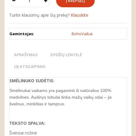
Turite klausimų apie šią prekę?
Klauskite
Gamintojas:
BohoVaikai
APRAŠYMAS
DYDŽIŲ LENTELĖ
(0) ATSILIEPIMAI
SMĖLINUKO
SUDĖTIS:
Smėlinukai vaikams yra pagaminti iš natūralios 100%
medvilnės. Audinys tobulai tinka mažų vaikų odai – jis
švelnus, minkštas ir tamprus.
TEKSTO SPALVA:
Šviesiai rožinė