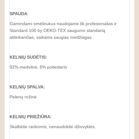
SPAUDA
:
Gamindami smėlinukus naudojame tik profesionalias ir
Standard 100 by OEKO-TEX saugumo standartą
atitinkančias, vaikams saugias medžiagas.
KELNIŲ SUDĖTIS:
92% medvilnė, 8% poliesteris
KELNIŲ SPALVA:
Pelenų rožinė
KELNIŲ PRIEŽIŪRA:
Skalbkite rankomis, nenaudokite džiovyklės.