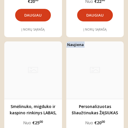
00
90
€20
Nuo
€22
DAUGIAU
DAUGIAU
Į NORŲ SĄRAŠĄ
Į NORŲ SĄRAŠĄ
Naujiena
Smėlinuko, migduko ir
Personalizuotas
kaspino rinkinys LABAS,
šliaužtinukas ŽĄSIUKAS
PASAULI
00
00
Nuo
€25
Nuo
€20