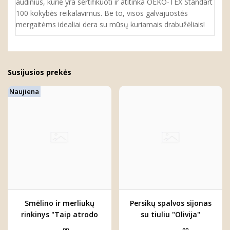
audinius, kurie yra sertifikuoti ir atitinka OEKO-TEX Standart
100 kokybės reikalavimus. Be to, visos galvajuostės
mergaitėms idealiai dera su mūsų kuriamais drabužėliais!
Susijusios prekės
Naujiena
Smėlino ir merliukų
Persikų spalvos sijonas
rinkinys "Taip atrodo
su tiuliu "Olivija"
meilė"