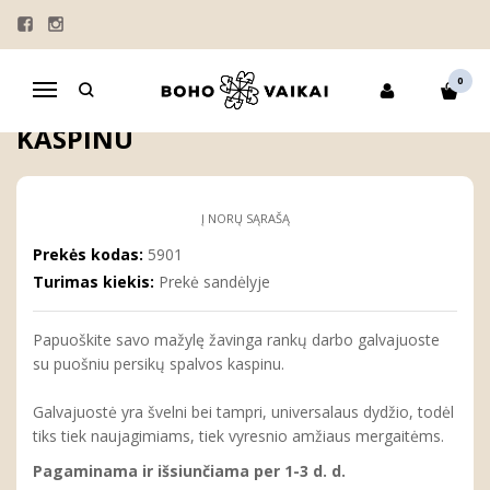
Pagrindinis
MERGAITĖMS
PLAUKŲ AKSESUARAI
GALVAJUOSTĖS
Galvajuostė su persikų spalvos kaspinu
0
Navigacija
GALVAJUOSTĖ SU PERSIKŲ SPALVOS
KASPINU
Į NORŲ SĄRAŠĄ
Prekės kodas:
5901
Turimas kiekis:
Prekė sandėlyje
Papuoškite savo mažylę žavinga rankų darbo galvajuoste
su puošniu persikų spalvos kaspinu.
Galvajuostė yra švelni bei tampri, universalaus dydžio, todėl
tiks tiek naujagimiams, tiek vyresnio amžiaus mergaitėms.
Pagaminama ir išsiunčiama per 1-3 d. d.