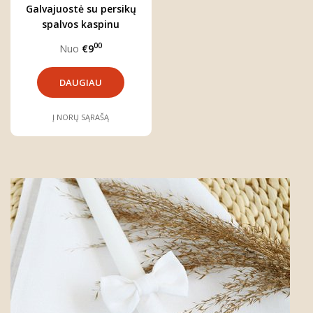
Galvajuostė su persikų
spalvos kaspinu
00
Nuo
€9
DAUGIAU
Į NORŲ SĄRAŠĄ