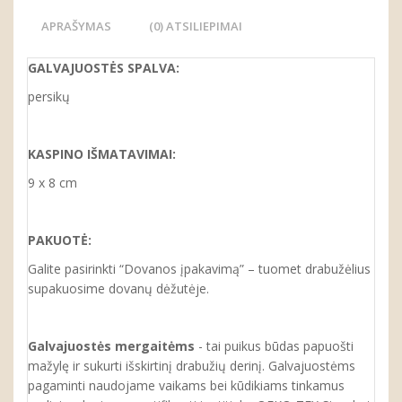
APRAŠYMAS
(0) ATSILIEPIMAI
GALVAJUOSTĖS SPALVA:
persikų
KASPINO IŠMATAVIMAI:
9 x 8 cm
PAKUOTĖ:
Galite pasirinkti “Dovanos įpakavimą” – tuomet drabužėlius
supakuosime dovanų dėžutėje.
Galvajuostės mergaitėms
- tai puikus būdas papuošti
mažylę ir sukurti išskirtinį drabužių derinį. Galvajuostėms
pagaminti naudojame vaikams bei kūdikiams tinkamus