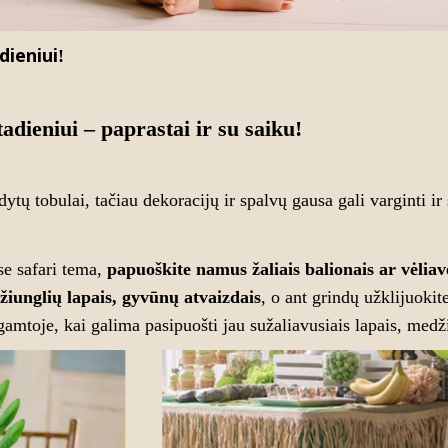
dieniui
!
adieniui – paprastai ir su saiku!
dytų tobulai, tačiau dekoracijų ir spalvų gausa gali varginti i
ose
safari tema
,
papuoškite namus žaliais balionais ar vėlia
džiunglių lapais, gyvūnų atvaizdais
, o ant grindų užklijuoki
gamtoje, kai galima pasipuošti jau sužaliavusiais lapais, medž