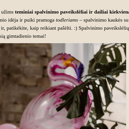
i užims
teminiai spalvinimo paveikslėliai ir dailiai kiekvie
nio idėja ir puiki pramoga
todleriams
– spalvinimo kaukės su
 ir, patikėkite, kaip reikiant pašėlti. :) Spalvinimo paveikslėl
usią gimtadienio temai!