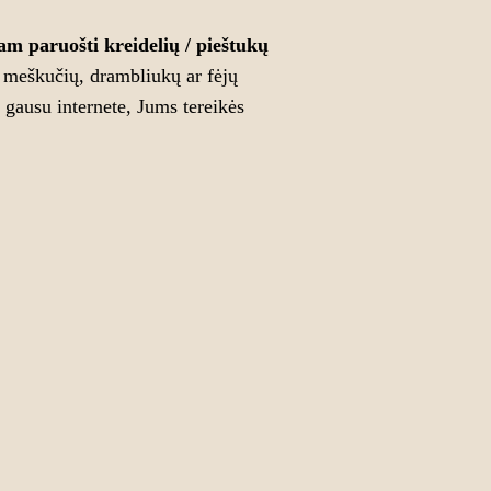
nam paruošti kreidelių / pieštukų
 meškučių, drambliukų ar fėjų
ių gausu internete, Jums tereikės