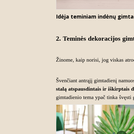
Idėja teminiam indėnų gimta
2. Teminės dekoracijos gimt
Žinome, kaip norisi, jog viskas atro
Švenčiant antrąjį gimtadienį namu
stalą atspausdintais ir iškirptais 
gimtadienio tema ypač tinka švęsti 