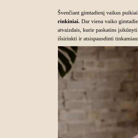
Švenčiant gimtadienį vaikus puikia
rinkiniai.
Dar viena vaiko gimtadie
atvaizdais, kurie paskatins įsikūnyti
išsirinkti ir atsispausdinti tinkamia