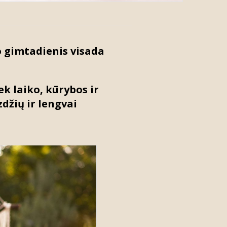
o gimtadienis visada
k laiko, kūrybos ir
zdžių ir lengvai