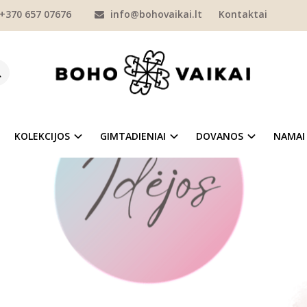
+370 657 07676
info@bohovaikai.lt
Kontaktai
MTADIENIUI: KAIP KŪRYBIŠKAI SUREN
GIMTADIENĮ?
KOLEKCIJOS
GIMTADIENIAI
DOVANOS
NAMAI