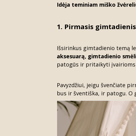
Idėja teminiam
miško žvėreli
1. Pirmasis gimtadienis
Išsirinkus gimtadienio temą le
aksesuarą,
gimtadienio smėl
patogūs ir pritaikyti įvairio
Pavyzdžiui, jeigu švenčiate p
bus ir šventiška, ir patogu. O 