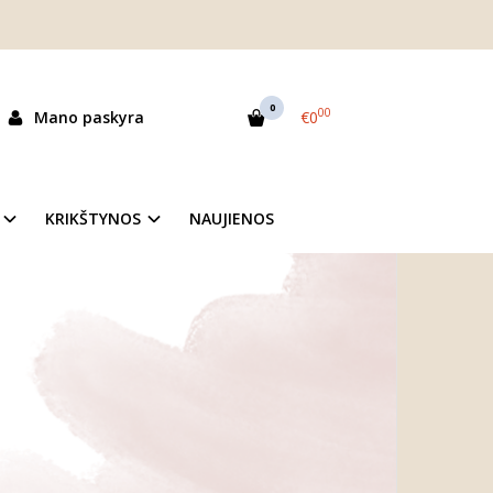
GTI TEMINĮ VAIKO
0
00
Mano paskyra
€0
KRIKŠTYNOS
NAUJIENOS