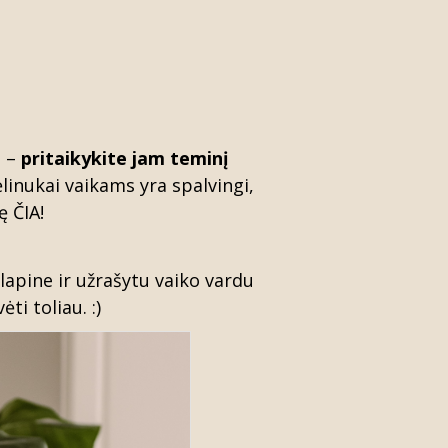
i –
pritaikykite jam teminį
inukai vaikams yra spalvingi,
dę
ČIA
!
alapine
ir užrašytu vaiko vardu
ti toliau. :)