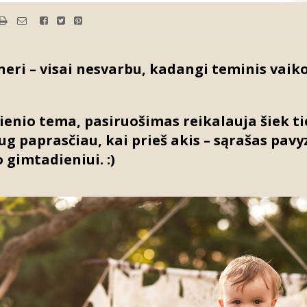
neri – visai nesvarbu, kadangi teminis vaik
enio tema, pasiruošimas reikalauja šiek tie
ug paprasčiau, kai prieš akis – sąrašas pavy
 gimtadieniui. :)