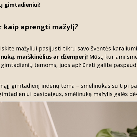
ų
gimtadieniui
!
: kaip aprengti mažylį
?
iskite mažyliui pasijusti tikru savo šventės karalium
inuką
, marškinėlius ar džemperį
!
Mūsų kuriami smėl
ms gimtadienių temoms, juos apžiūrėti galite paspau
irmąjį gimtadienį indėnų tema –
smėlinukas su tipi p
gimtadieniui pasibaigus, smėlinuką mažylis galės dėvė