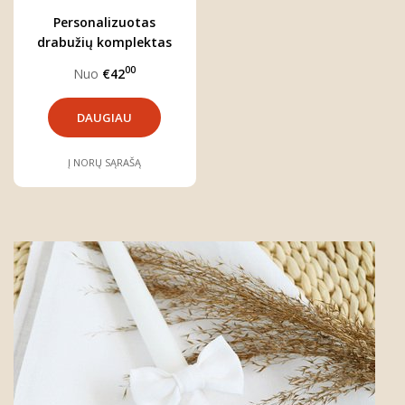
Personalizuotas
drabužių komplektas
mergaitei "Pirmoji
00
Nuo
€42
Mamos diena"
DAUGIAU
Į NORŲ SĄRAŠĄ