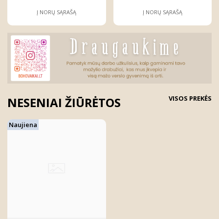
Į NORŲ SĄRAŠĄ
Į NORŲ SĄRAŠĄ
VISOS PREKĖS
NESENIAI ŽIŪRĖTOS
Naujiena