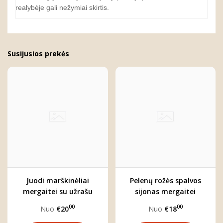
realybėje gali nežymiai skirtis.
Susijusios prekės
Juodi marškinėliai
Pelenų rožės spalvos
mergaitei su užrašu
sijonas mergaitei
"Mamos mergytė"
"ARIELĖ"
00
00
Nuo
€20
Nuo
€18