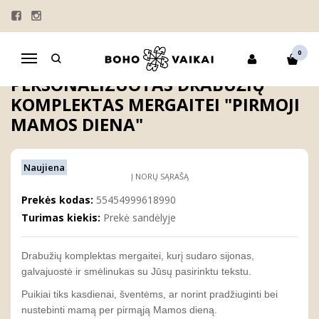
Pagrindinis
MERGAITĖMS
Personalizuotas drabužių komplektas mergaitei "Pirmoji Mamos
diena"
0
Navigacija
PERSONALIZUOTAS DRABUŽIŲ
KOMPLEKTAS MERGAITEI "PIRMOJI
MAMOS DIENA"
Naujiena
Į NORŲ SĄRAŠĄ
Prekės kodas:
55454999618990
Turimas kiekis:
Prekė sandėlyje
Drabužių komplektas mergaitei, kurį sudaro sijonas,
galvajuostė ir smėlinukas su Jūsų pasirinktu tekstu.
Puikiai tiks kasdienai, šventėms, ar norint pradžiuginti bei
nustebinti mamą per pirmąją Mamos dieną.