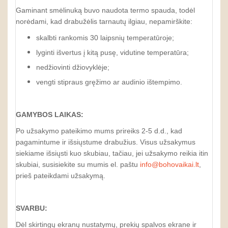
Gaminant smėlinuką buvo naudota termo spauda, todėl
norėdami, kad drabužėlis tarnautų ilgiau, nepamirškite:
skalbti rankomis 30 laipsnių temperatūroje;
lyginti išvertus į kitą pusę, vidutine temperatūra;
nedžiovinti džiovyklėje;
vengti stipraus gręžimo ar audinio ištempimo.
GAMYBOS LAIKAS:
Po užsakymo pateikimo mums prireiks 2-5 d.d., kad
pagamintume ir išsiųstume drabužius. Visus užsakymus
siekiame išsiųsti kuo skubiau, tačiau, jei užsakymo reikia itin
skubiai, susisiekite su mumis el. paštu
info@bohovaikai.lt
,
prieš pateikdami užsakymą.
SVARBU:
Dėl skirtingų ekranų nustatymų, prekių spalvos ekrane ir