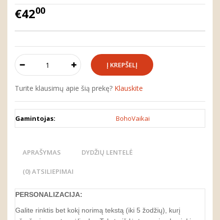
00
€42
Turite klausimų apie šią prekę?
Klauskite
Gamintojas:
BohoVaikai
APRAŠYMAS
DYDŽIŲ LENTELĖ
(0) ATSILIEPIMAI
PERSONALIZACIJA:
Galite rinktis bet kokį norimą tekstą (iki 5 žodžių), kurį