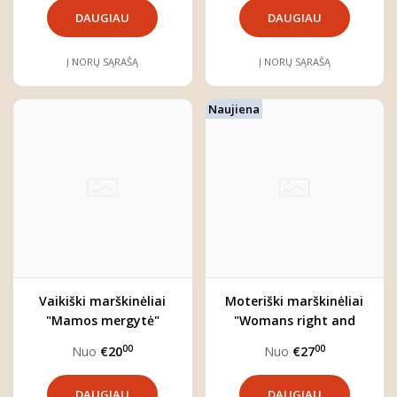
DAUGIAU
DAUGIAU
Į NORŲ SĄRAŠĄ
Į NORŲ SĄRAŠĄ
Naujiena
Vaikiški marškinėliai
Moteriški marškinėliai
"Mamos mergytė"
"Womans right and
wrongs"
00
00
Nuo
€20
Nuo
€27
DAUGIAU
DAUGIAU