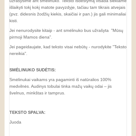
užrašysime ant smėlinuko. Teksto išdėstymą visada siekiame
išlaikyti tokį kokį matote pavyzdyje, tačiau tam tikrais atvejais
(pvz. didesnis žodžių kiekis, skaičiai ir pan.) jis gali minimaliai
kisti.
Jei nenurodysite kitaip - ant smėlinuko bus užrašyta "Mūsų
pirmoji Mamos diena".
Jei pageidaujate, kad teksto visai nebūtų - nurodykite "Teksto
nereikia".
SMĖLINUKO SUDĖTIS:
Smėlinukai vaikams yra pagaminti iš natūralios 100%
medvilnės. Audinys tobulai tinka mažų vaikų odai – jis
švelnus, minkštas ir tamprus.
TEKSTO SPALVA:
Juoda