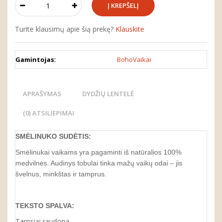
Turite klausimų apie šią prekę?
Klauskite
Gamintojas:
BohoVaikai
APRAŠYMAS
DYDŽIŲ LENTELĖ
(0) ATSILIEPIMAI
SMĖLINUKO
SUDĖTIS:
Smėlinukai vaikams yra pagaminti iš natūralios 100%
medvilnės. Audinys tobulai tinka mažų vaikų odai – jis
švelnus, minkštas ir tamprus.
TEKSTO SPALVA:
Tamsiai raudona