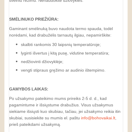
švelniu režimu. Nenaudokite džiovyklės.
SMĖLINUKO PRIEŽIŪRA:
Gaminant smėlinuką buvo naudota termo spauda, todėl
norėdami, kad drabužėlis tarnautų ilgiau, nepamirškite:
skalbti rankomis 30 laipsnių temperatūroje;
lyginti išvertus į kitą pusę, vidutine temperatūra;
nedžiovinti džiovyklėje;
vengti stipraus gręžimo ar audinio ištempimo.
GAMYBOS LAIKAS:
Po užsakymo pateikimo mums prireiks 2-5 d. d., kad
pagamintume ir išsiųstume drabužius. Visus užsakymus
siekiame išsiųsti kuo skubiau, tačiau, jei užsakymo reikia itin
skubiai, susisiekite su mumis el. paštu
info@bohovaikai.lt
,
prieš pateikdami užsakymą.