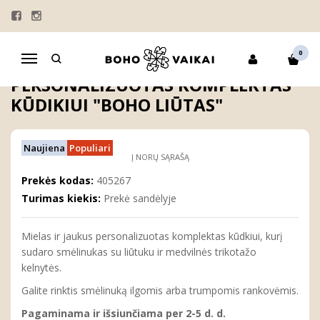
Pagrindinis
KOLEKCIJOS
"VARDO ISTORIJA"
DOVANOS
PERSONALIZUOTI DOVANŲ MAIŠELIAI
KOMPLEKTAI
Personalizuotas komplektas kūdikiui "Boho liūtas"
0
Navigacija
PERSONALIZUOTAS KOMPLEKTAS
KŪDIKIUI "BOHO LIŪTAS"
Naujiena
Populiari
Į NORŲ SĄRAŠĄ
Prekės kodas:
405267
Turimas kiekis:
Prekė sandėlyje
Mielas ir jaukus personalizuotas komplektas kūdkiui, kurį
sudaro smėlinukas su liūtuku ir medvilnės trikotažo
kelnytės.
Galite rinktis smėlinuką ilgomis arba trumpomis rankovėmis.
Pagaminama ir išsiunčiama per 2-5 d. d.