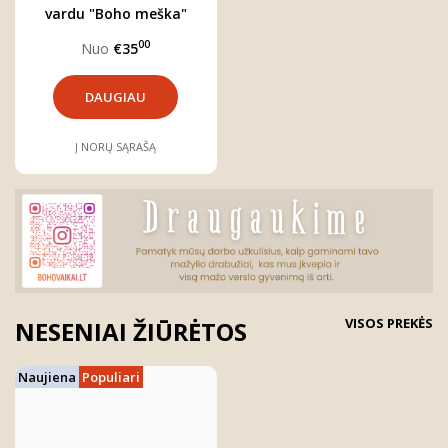
vardu "Boho meška"
00
Nuo
€35
DAUGIAU
Į NORŲ SĄRAŠĄ
VISOS PREKĖS
NESENIAI ŽIŪRĖTOS
Naujiena
Populiari