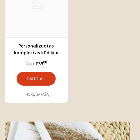
Personalizuotas
komplektas kūdikiui
"Boho liūtas"
00
Nuo
€35
DAUGIAU
Į NORŲ SĄRAŠĄ