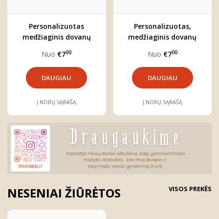
Personalizuotas
Personalizuotas,
medžiaginis dovanų
medžiaginis dovanų
maišelis (3 dydžiai)
maišelis (3 dydžiai)
00
00
Nuo
€7
Nuo
€7
DAUGIAU
DAUGIAU
Į NORŲ SĄRAŠĄ
Į NORŲ SĄRAŠĄ
VISOS PREKĖS
NESENIAI ŽIŪRĖTOS