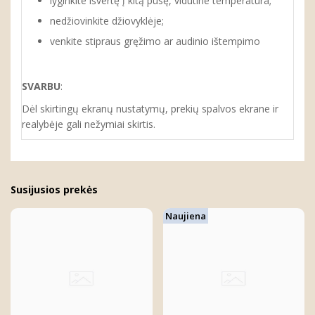
lyginkite išvertę į kitą pusę, vidutine temperatūra;
nedžiovinkite džiovyklėje;
venkite stipraus gręžimo ar audinio ištempimo
SVARBU
:
Dėl skirtingų ekranų nustatymų, prekių spalvos ekrane ir
realybėje gali nežymiai skirtis.
Susijusios prekės
Naujiena