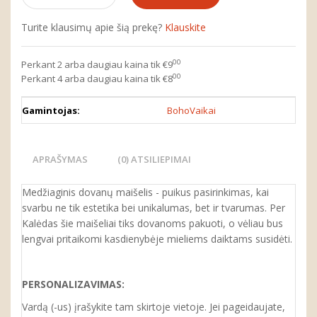
Turite klausimų apie šią prekę?
Klauskite
00
Perkant 2 arba daugiau kaina tik €9
00
Perkant 4 arba daugiau kaina tik €8
Gamintojas:
BohoVaikai
APRAŠYMAS
(0) ATSILIEPIMAI
Medžiaginis dovanų maišelis - puikus pasirinkimas, kai
svarbu ne tik estetika bei unikalumas, bet ir tvarumas. Per
Kalėdas šie maišeliai tiks dovanoms pakuoti, o vėliau bus
lengvai pritaikomi kasdienybėje mieliems daiktams susidėti.
PERSONALIZAVIMAS:
Vardą (-us) įrašykite tam skirtoje vietoje. Jei pageidaujate,