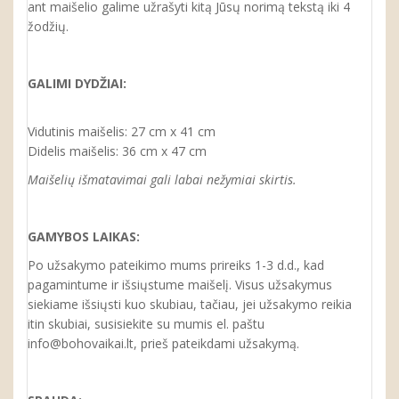
ant maišelio galime užrašyti kitą Jūsų norimą tekstą iki 4
žodžių.
GALIMI DYDŽIAI:
Vidutinis maišelis: 27 cm x 41 cm
Didelis maišelis: 36 cm x 47 cm
Maišelių išmatavimai gali labai nežymiai skirtis.
GAMYBOS LAIKAS:
Po užsakymo pateikimo mums prireiks 1-3 d.d., kad
pagamintume ir išsiųstume maišelį. Visus užsakymus
siekiame išsiųsti kuo skubiau, tačiau, jei užsakymo reikia
itin skubiai, susisiekite su mumis el. paštu
info@bohovaikai.lt, prieš pateikdami užsakymą.