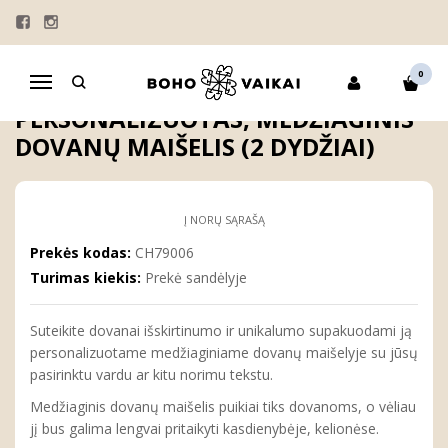
Pagrindinis
DOVANOS
PERSONALIZUOTI DOVANŲ MAIŠELIAI
KOLEKCIJOS
Personalizuotas, medžiaginis dovanų maišelis (2 dydžiai)
0
Navigacija
PERSONALIZUOTAS, MEDŽIAGINIS
DOVANŲ MAIŠELIS (2 DYDŽIAI)
Į NORŲ SĄRAŠĄ
Prekės kodas:
CH79006
Turimas kiekis:
Prekė sandėlyje
Suteikite dovanai išskirtinumo ir unikalumo supakuodami ją
personalizuotame medžiaginiame dovanų maišelyje su jūsų
pasirinktu vardu ar kitu norimu tekstu.
Medžiaginis dovanų maišelis puikiai tiks dovanoms, o vėliau
jį bus galima lengvai pritaikyti kasdienybėje, kelionėse.