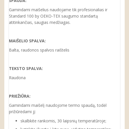
SPAUDA:
Gamindami maišelius naudojame tik profesionalias ir
Standard 100 by OEKO-TEX saugumo standartą
atitinkančias, saugias medžiagas.
MAIŠELIO SPALVA:
Balta, raudonos spalvos raištelis
TEKSTO SPALVA:
Raudona
PRIEŽIŪRA:
Gamindami maišelį naudojome termo spaudą, todėl
prižiūrėdami jį:
skalbkite rankomis, 30 laipsnių temperatūroje;