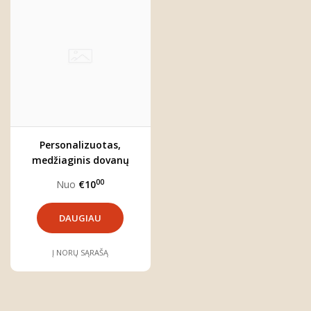
Personalizuotas,
medžiaginis dovanų
maišelis (2 dydžiai)
00
Nuo
€10
DAUGIAU
Į NORŲ SĄRAŠĄ