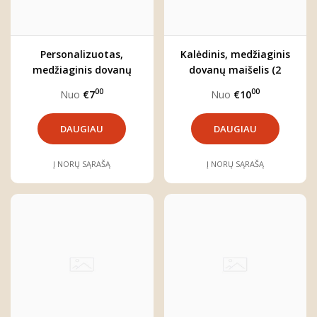
Personalizuotas,
Kalėdinis, medžiaginis
medžiaginis dovanų
dovanų maišelis (2
maišelis (3 dydžiai)
dydžiai)
00
00
Nuo
€7
Nuo
€10
DAUGIAU
DAUGIAU
Į NORŲ SĄRAŠĄ
Į NORŲ SĄRAŠĄ