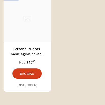
Personalizuotas,
medžiaginis dovanų
maišelis (2 dydžiai)
00
Nuo
€10
DAUGIAU
Į NORŲ SĄRAŠĄ