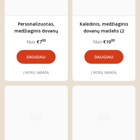
Personalizuotas,
Kalėdinis, medžiaginis
medžiaginis dovanų
dovanų maišelis (2
maišelis (3 dydžiai)
dydžiai)
00
00
Nuo
€7
Nuo
€10
DAUGIAU
DAUGIAU
Į NORŲ SĄRAŠĄ
Į NORŲ SĄRAŠĄ