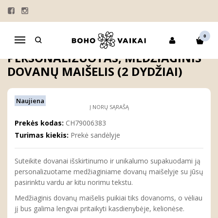
Pagrindinis
DOVANOS
PERSONALIZUOTI DOVANŲ MAIŠELIAI
KOLEKCIJOS
Personalizuotas, medžiaginis dovanų maišelis (2 dydžiai)
0
Navigacija
PERSONALIZUOTAS, MEDŽIAGINIS
DOVANŲ MAIŠELIS (2 DYDŽIAI)
Naujiena
Į NORŲ SĄRAŠĄ
Prekės kodas:
CH79006383
Turimas kiekis:
Prekė sandėlyje
Suteikite dovanai išskirtinumo ir unikalumo supakuodami ją
personalizuotame medžiaginiame dovanų maišelyje su jūsų
pasirinktu vardu ar kitu norimu tekstu.
Medžiaginis dovanų maišelis puikiai tiks dovanoms, o vėliau
jį bus galima lengvai pritaikyti kasdienybėje, kelionėse.