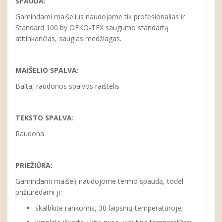
SPAUDA:
Gamindami maišelius naudojame tik profesionalias ir
Standard 100 by OEKO-TEX saugumo standartą
atitinkančias, saugias medžiagas.
MAIŠELIO SPALVA:
Balta, raudonos spalvos raištelis
TEKSTO SPALVA:
Raudona
PRIEŽIŪRA:
Gamindami maišelį naudojome termo spaudą, todėl
prižiūrėdami jį:
skalbkite rankomis, 30 laipsnių temperatūroje;