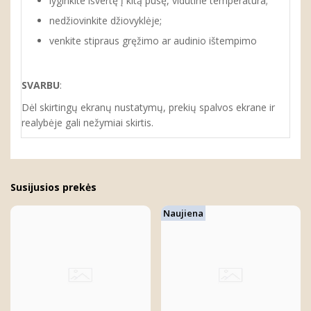
lyginkite išvertę į kitą pusę, vidutine temperatūra;
nedžiovinkite džiovyklėje;
venkite stipraus gręžimo ar audinio ištempimo
SVARBU
:
Dėl skirtingų ekranų nustatymų, prekių spalvos ekrane ir
realybėje gali nežymiai skirtis.
Susijusios prekės
Naujiena