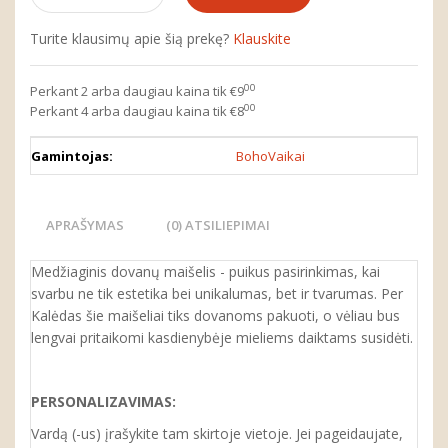
Turite klausimų apie šią prekę?
Klauskite
00
Perkant 2 arba daugiau kaina tik €9
00
Perkant 4 arba daugiau kaina tik €8
Gamintojas:
BohoVaikai
APRAŠYMAS
(0) ATSILIEPIMAI
Medžiaginis dovanų maišelis - puikus pasirinkimas, kai
svarbu ne tik estetika bei unikalumas, bet ir tvarumas. Per
Kalėdas šie maišeliai tiks dovanoms pakuoti, o vėliau bus
lengvai pritaikomi kasdienybėje mieliems daiktams susidėti.
PERSONALIZAVIMAS:
Vardą (-us) įrašykite tam skirtoje vietoje. Jei pageidaujate,