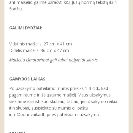
ant maišelio galime užrašyti kitą Jūsų norimą tekstą iki 4
žodžių.
GALIMI DYDŽIAI:
Vidutinis maišelis: 27 cm x 41 cm
Didelis maišelis: 36 cm x 47 cm
Maišelių išmatavimai gali labai nežymiai skirtis.
GAMYBOS LAIKAS:
Po užsakymo pateikimo mums prireiks 1-3 d.d., kad
pagamintume ir išsiųstume maišelį. Visus užsakymus
siekiame išsiųsti kuo skubiau, tačiau, jei užsakymo reikia
itin skubiai, susisiekite su mumis el. paštu
info@bohovaikai.lt, prieš pateikdami užsakymą.