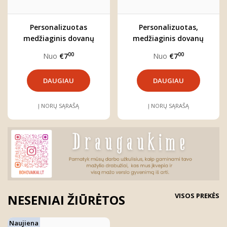
Personalizuotas
Personalizuotas,
medžiaginis dovanų
medžiaginis dovanų
maišelis (3 dydžiai)
maišelis (3 dydžiai)
00
00
Nuo
€7
Nuo
€7
DAUGIAU
DAUGIAU
Į NORŲ SĄRAŠĄ
Į NORŲ SĄRAŠĄ
VISOS PREKĖS
NESENIAI ŽIŪRĖTOS
Naujiena