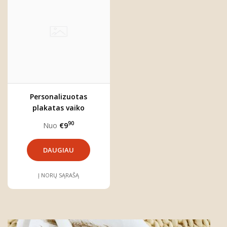
Personalizuotas
plakatas vaiko
kambariui "Boho gėlės"
90
Nuo
€9
DAUGIAU
Į NORŲ SĄRAŠĄ