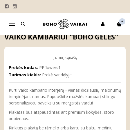
Pagrindinis
NAMAI
PAVEIKSLAI
PAVEIKSLAI SU VARDAIS
Personalizuotas plakatas vaiko kambariui "Boho gėlės"
0
Navigacija
PERSONALIZUOTAS PLAKATAS
VAIKO KAMBARIUI "BOHO GĖLĖS"
Į NORŲ SĄRAŠĄ
Prekės kodas:
PPflowers1
Turimas kiekis:
Prekė sandėlyje
Kurti vaiko kambario interjerą - vienas didžiausių malonumų
įrenginėjant namus. Papuoškite mažylės kambarį stilingu
personalizuotu paveikslu su mergaitės vardu!
Plakatas bus atspausdintas ant premium kokybės, storo
popieriaus.
Rinkitės plakatą be rėmelio arba kartu su baltu, mediniu