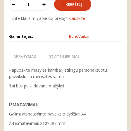
Turite klausimų apie šią prekę?
Klauskite
Gamintojas:
BohoVaikai
APRAŠYMAS
(0) ATSILIEPIMAI
Papuoškite mažylės kambarį stilingu personalizuotu
paveikslu su mergaitės vardu!
Tai bus puiki dovana mažylei
!
IŠMATAVIMAI:
Galimi atspausdinto paveikslo dydžiai: A4
A4 išmatavimai: 210×297 mm