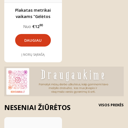
Plakatas metrikai
vaikams "Gėlėtos
raidės"
90
Nuo
€12
DAUGIAU
Į NORŲ SĄRAŠĄ
VISOS PREKĖS
NESENIAI ŽIŪRĖTOS