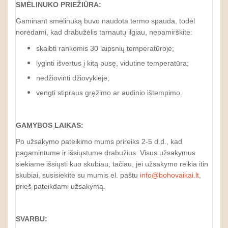
SMĖLINUKO PRIEŽIŪRA:
Gaminant smėlinuką buvo naudota termo spauda, todėl
norėdami, kad drabužėlis tarnautų ilgiau, nepamirškite:
skalbti rankomis 30 laipsnių temperatūroje;
lyginti išvertus į kitą pusę, vidutine temperatūra;
nedžiovinti džiovyklėje;
vengti stipraus gręžimo ar audinio ištempimo.
GAMYBOS LAIKAS:
Po užsakymo pateikimo mums prireiks 2-5 d.d., kad
pagamintume ir išsiųstume drabužius. Visus užsakymus
siekiame išsiųsti kuo skubiau, tačiau, jei užsakymo reikia itin
skubiai, susisiekite su mumis el. paštu
info@bohovaikai.lt
,
prieš pateikdami užsakymą.
SVARBU: