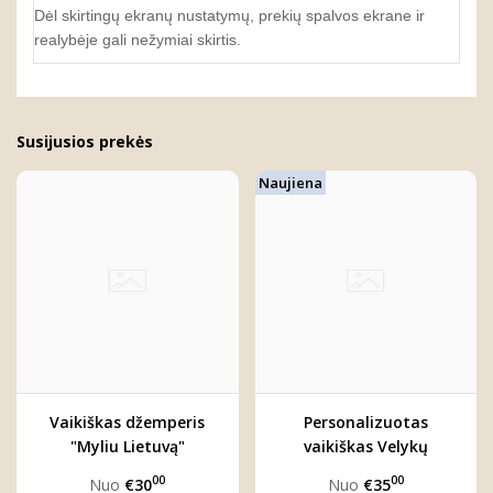
Dėl skirtingų ekranų nustatymų, prekių spalvos ekrane ir
realybėje gali nežymiai skirtis.
Susijusios prekės
Naujiena
Vaikiškas džemperis
Personalizuotas
"Myliu Lietuvą"
vaikiškas Velykų
komplektas
00
00
Nuo
€30
Nuo
€35