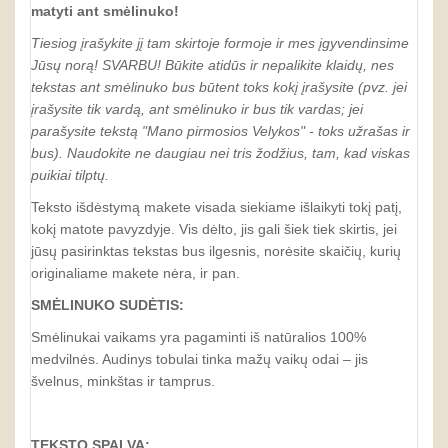
matyti ant smėlinuko!
Tiesiog įrašykite jį tam skirtoje formoje ir mes įgyvendinsime
Jūsų norą! SVARBU! Būkite atidūs ir nepalikite klaidų, nes
tekstas ant smėlinuko bus būtent toks kokį įrašysite (pvz. jei
įrašysite tik vardą, ant smėlinuko ir bus tik vardas; jei
parašysite tekstą "Mano pirmosios Velykos" - toks užrašas ir
bus). Naudokite ne daugiau nei tris žodžius, tam, kad viskas
puikiai tilptų.
Teksto išdėstymą makete visada siekiame išlaikyti tokį patį,
kokį matote pavyzdyje. Vis dėlto, jis gali šiek tiek skirtis, jei
jūsų pasirinktas tekstas bus ilgesnis, norėsite skaičių, kurių
originaliame makete nėra, ir pan.
SMĖLINUKO
SUDĖTIS:
Smėlinukai vaikams yra pagaminti iš natūralios 100%
medvilnės. Audinys tobulai tinka mažų vaikų odai – jis
švelnus, minkštas ir tamprus.
TEKSTO SPALVA: