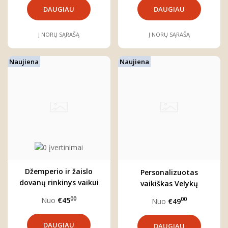
DAUGIAU
DAUGIAU
Į NORŲ SĄRAŠĄ
Į NORŲ SĄRAŠĄ
Naujiena
Naujiena
Džemperio ir žaislo
Personalizuotas
dovanų rinkinys vaikui
vaikiškas Velykų
komplektas
00
Nuo
€45
00
Nuo
€49
DAUGIAU
DAUGIAU