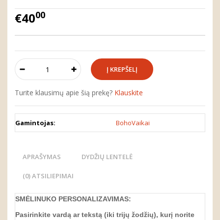
00
€40
Turite klausimų apie šią prekę?
Klauskite
Gamintojas:
BohoVaikai
APRAŠYMAS
DYDŽIŲ LENTELĖ
(0) ATSILIEPIMAI
SMĖLINUKO
PERSONALIZA
VIMAS
:
Pasirinkite vardą ar tekstą (iki trijų žodžių), kurį norite