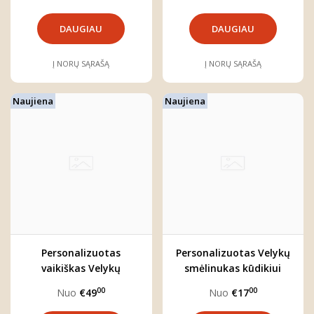
DAUGIAU
DAUGIAU
Į NORŲ SĄRAŠĄ
Į NORŲ SĄRAŠĄ
Naujiena
Naujiena
Personalizuotas
Personalizuotas Velykų
vaikiškas Velykų
smėlinukas kūdikiui
komplektas
"RAIDĖ"
00
00
Nuo
€49
Nuo
€17