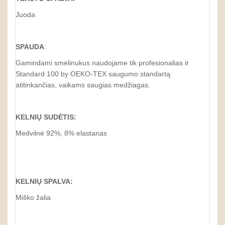
Juoda
SPAUDA
:
Gamindami smėlinukus naudojame tik profesionalias ir
Standard 100 by OEKO-TEX saugumo standartą
atitinkančias, vaikams saugias medžiagas.
KELNIŲ SUDĖTIS:
Medvilnė 92%, 8% elastanas
KELNIŲ SPALVA:
Miško žalia