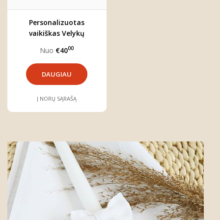
Personalizuotas
vaikiškas Velykų
komplektas
00
Nuo
€40
DAUGIAU
Į NORŲ SĄRAŠĄ