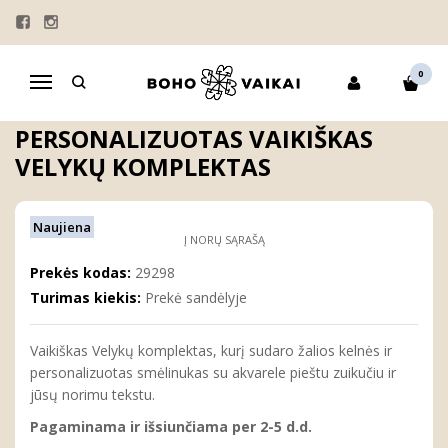
Pagrindinis
MARŠKINĖLIAI VAIKAMS
VELYKŲ DRABUŽIŲ KOMPLEKTAI
MAMOS DIENOS MARŠKINĖLIAI VAIKAMS
0
Navigacija
Personalizuotas vaikiškas Velykų komplektas
PERSONALIZUOTAS VAIKIŠKAS
VELYKŲ KOMPLEKTAS
Naujiena
Į NORŲ SĄRAŠĄ
Prekės kodas:
29298
Turimas kiekis:
Prekė sandėlyje
Vaikiškas Velykų komplektas, kurį sudaro žalios kelnės ir
personalizuotas smėlinukas su akvarele pieštu zuikučiu ir
jūsų norimu tekstu.
Pagaminama ir išsiunčiama per 2-5 d.d.