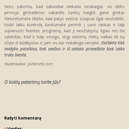
Nors sakoma, kad vakarėliai niekada nesibaigia, vis dėlto
pirmojo gimtadienio vakarėlis turėtų baigtis gana greitai.
Neturėtumėte tikėtis, kad patys svečiai susipras ilgai neužsibūti,
todėl laiko kontrolę turėtumėte perimti į savo rankas ir taip
suplanuoti šventės programą, kad ji neužsitęstų ilgiau nei dvi
valandas. Kad ir kaip smagu, visgi vienerių metų vaikas tik ką
išlipo
iš kūdikystės ir jam vis dar reikalinga ramybė.
Gerbkite tiek
mažylio poreikius, tiek svečius ir iš anksto praneškite kiek laiko
truks šventė.
Nuotraukos: pinterest.com
O kokių patarimų turite jūs?
Rašyti komentarą
Vardas: