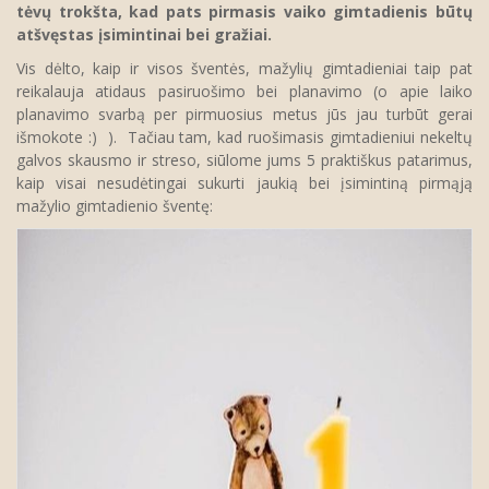
tėvų trokšta, kad pats pirmasis vaiko gimtadienis būtų
atšvęstas įsimintinai bei gražiai.
Vis dėlto, kaip ir visos šventės, mažylių gimtadieniai taip pat
reikalauja atidaus pasiruošimo bei planavimo (o apie laiko
planavimo svarbą per pirmuosius metus jūs jau turbūt gerai
išmokote :) ). Tačiau tam, kad ruošimasis gimtadieniui nekeltų
galvos skausmo ir streso, siūlome jums 5 praktiškus patarimus,
kaip visai nesudėtingai sukurti jaukią bei įsimintiną pirmąją
mažylio gimtadienio šventę: