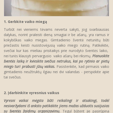
1. Gerbkite vaiko miegą
Turbūt nei vieniems tėvams neverta sakyti, jog svarbiausias
dalykas, norint praleisti dieną smagiai ir be ašarų, yra ramus ir
kokybiškas vaiko miegas. Gimtadienio šventė neturėtų būti
priežastis keisti nusistovėjusią vaiko miego rutiną. Patikėkite,
svečiai kur kas mieliau prisitaikys prie nurodyto šventės laiko,
nei turės klausyti pervargusio vaiko ašarų bei riksmų.
Planuokite
šventės laiką ir kvieskite svečius netrukus, kai po rytinio ar pietų
miego turi prabusti jūsų vaikas.
Pasistenkite, kad pirmasis vaiko
gimtadienis neužtruktų ilgiau nei dvi valandas - perspėkite apie
tai svečius.
2. Įdarbinkite vyresnius vaikus
Vyresni vaikai mėgsta būti reikalingi ir atsakingi, todėl
nesivaržydami iš anksto patikėkite jiems mažas užduotis susijusias
su šventės žaidimų organizavimu.
Tegul būtent jie pasirūpina