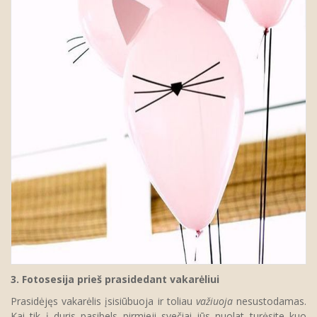
3. Fotosesija prieš prasidedant vakarėliui
Prasidėjęs vakarėlis įsisiūbuoja ir toliau
važiuoja
nesustodamas.
Kai tik į duris pasibels pirmieji svečiai jūs nuolat turėsite kuo