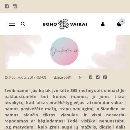
PIRMASIS VAIKO GIMTADIENIS: 5
PATARIMAI, KAIP ORGANIZUOTI
0
ŠVENTĘ
Navigacija
Publikuota 2017-03-08
Skaitė 5591
Sveikiname! Jūs ką tik įveikėte 365
motinystės dienas! Jei
paklaustum
ėte bet kurios mamos, ji jums tikrai
atsakytų, kad laikas pralėkė lyg vėjas: atrodo dar vakar į
namus pasivežėte mažą, trapų naujagimį, o šiandien po
namus siaučia tikras viesulas. Ir visai nesvarbu
ropodamas ar bėgiodamas! Tod
ėl visiškai nenuostabu,
jog matydami, kaip greit auga jų mažylis, didžioji dalis