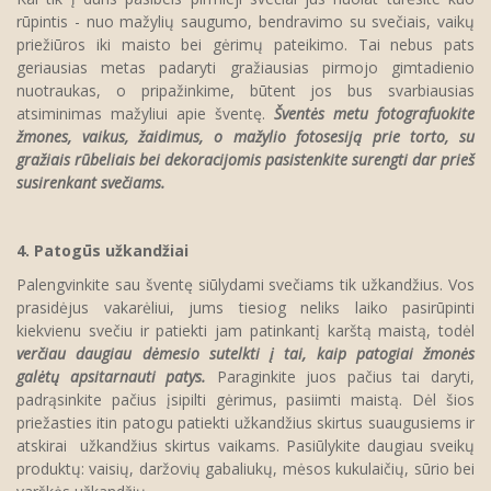
rūpintis - nuo mažylių saugumo, bendravimo su svečiais, vaikų
priežiūros iki maisto bei gėrimų pateikimo. Tai nebus pats
geriausias metas padaryti gražiausias pirmojo gimtadienio
nuotraukas, o pripažinkime, būtent jos bus svarbiausias
atsiminimas mažyliui apie šventę.
Šventės metu fotografuokite
žmones, vaikus, žaidimus, o mažylio fotosesiją prie torto, su
gražiais rūbeliais bei dekoracijomis pasistenkite surengti dar prieš
susirenkant svečiams.
4. Patogūs užkandžiai
Palengvinkite sau šventę siūlydami svečiams tik užkandžius. Vos
prasidėjus vakarėliui, jums tiesiog neliks laiko pasirūpinti
kiekvienu svečiu ir patiekti jam patinkantį karštą maistą, todėl
verčiau daugiau dėmesio sutelkti į tai, kaip patogiai žmonės
galėtų apsitarnauti patys.
Paraginkite juos pačius tai daryti,
padrąsinkite pačius įsipilti gėrimus, pasiimti maistą. Dėl šios
priežasties itin patogu patiekti užkandžius skirtus suaugusiems ir
atskirai užkandžius skirtus vaikams. Pasiūlykite daugiau sveikų
produktų: vaisių, daržovių gabaliukų, mėsos kukulaičių, sūrio bei