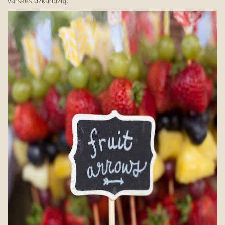
varškės užkandžių.