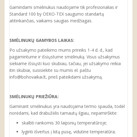
Gamindami smėlinukus naudojame tik profesionalias ir
Standard 100 by OEKO-TEX saugumo standartą
atitinkančias, vaikams saugias medžiagas.
SMĖLINUKŲ GAMYBOS LAIKAS:
Po užsakymo pateikimo mums prireiks 1-4 d. d., kad
pagamintume ir išsiųstume smėlinuką. Visus užsakymus
siekiame išsiųsti kuo skubiau, tačiau, jei užsakymo reikia
itin skubiai, susisiekite su mumis el. paštu
info@bohovaikai.lt, prieš pateikdami užsakymą.
SMĖLINUKŲ
PRIEŽIŪRA:
Gaminant smėlinukus yra naudojama termo spauda, todėl
norėdami, kad drabužėlis tarnautų ilgiau, nepamirškite:
skalbti rankomis 30 laipsnių temperatūroje;
lyginti išvertus į kitą pusę, vidutine temperatūra;