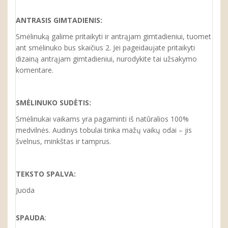
ANTRASIS GIMTADIENIS:
Smėlinuką galime pritaikyti ir antrąjam gimtadieniui, tuomet
ant smėlinuko bus skaičius 2. Jei pageidaujate pritaikyti
dizainą antrąjam gimtadieniui, nurodykite tai užsakymo
komentare.
SMĖLINUKO
SUDĖTIS:
Smėlinukai vaikams yra pagaminti iš natūralios 100%
medvilnės. Audinys tobulai tinka mažų vaikų odai – jis
švelnus, minkštas ir tamprus.
TEKSTO SPALVA:
Juoda
SPAUDA
: