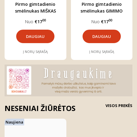
Pirmo gimtadienio
Pirmo gimtadienio
smėlinukas MIŠKAS
smėlinukas GIMIMO
DIENA
00
00
Nuo
€17
Nuo
€17
DAUGIAU
DAUGIAU
Į NORŲ SĄRAŠĄ
Į NORŲ SĄRAŠĄ
VISOS PREKĖS
NESENIAI ŽIŪRĖTOS
Naujiena