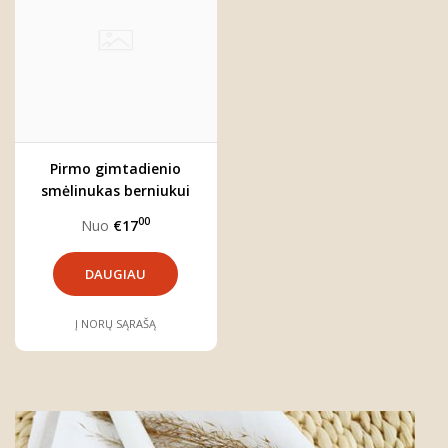
Pirmo gimtadienio
smėlinukas berniukui
MEŠKUTIS
00
Nuo
€17
DAUGIAU
Į NORŲ SĄRAŠĄ