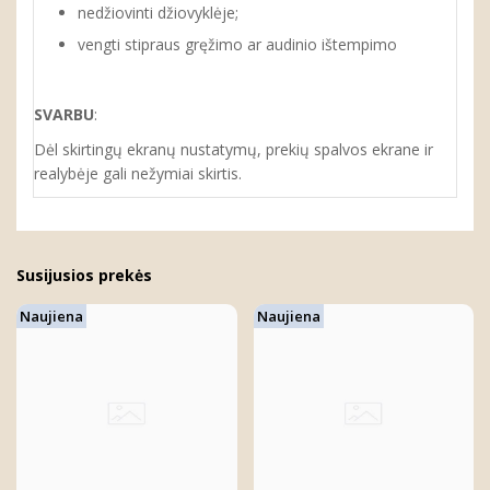
nedžiovinti džiovyklėje;
vengti stipraus gręžimo ar audinio ištempimo
SVARBU
:
Dėl skirtingų ekranų nustatymų, prekių spalvos ekrane ir
realybėje gali nežymiai skirtis.
Susijusios prekės
Naujiena
Naujiena