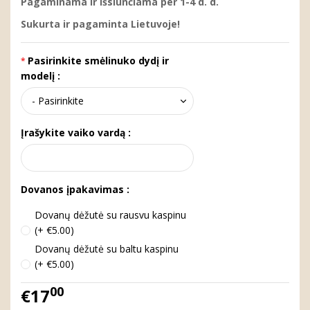
Pagaminama ir išsiunčiama per 1-4 d. d.
Sukurta ir pagaminta Lietuvoje!
Pasirinkite smėlinuko dydį ir
modelį :
Įrašykite vaiko vardą :
Dovanos įpakavimas :
Dovanų dėžutė su rausvu kaspinu
(+ €5.00)
Dovanų dėžutė su baltu kaspinu
(+ €5.00)
00
€17