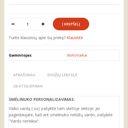
Turite klausimų apie šią prekę?
Klauskite
Gamintojas:
BohoVaikai
APRAŠYMAS
DYDŽIŲ LENTELĖ
(0) ATSILIEPIMAI
SMĖLINUKO
PERSONALIZA
VIMAS
:
Vaiko vardą (-us) įrašykite tam skirtoje vietoje. Jei
pageidaujate, kad ant smėlinuko nebūtų vardo, įrašykite
"Vardo nereikia".