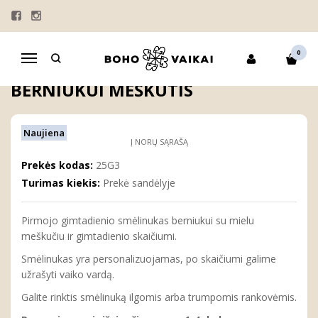
Pagrindinis
GIMTADIENIAI
GIMTADIENIO SMĖLINUKAI
Pirmo gimtadienio smėlinukas berniukui MEŠKUTIS
0
Navigacija
PIRMO GIMTADIENIO SMĖLINUKAS
BERNIUKUI MEŠKUTIS
Naujiena
Į NORŲ SĄRAŠĄ
Prekės kodas:
25G3
Turimas kiekis:
Prekė sandėlyje
Pirmojo gimtadienio smėlinukas berniukui su mielu
meškučiu ir gimtadienio skaičiumi.
Smėlinukas yra personalizuojamas, po skaičiumi galime
užrašyti vaiko vardą.
Galite rinktis smėlinuką ilgomis arba trumpomis rankovėmis.