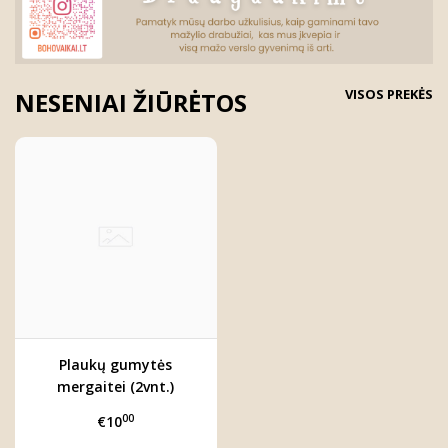
VISOS PREKĖS
NESENIAI ŽIŪRĖTOS
Plaukų gumytės
mergaitei (2vnt.)
00
€10