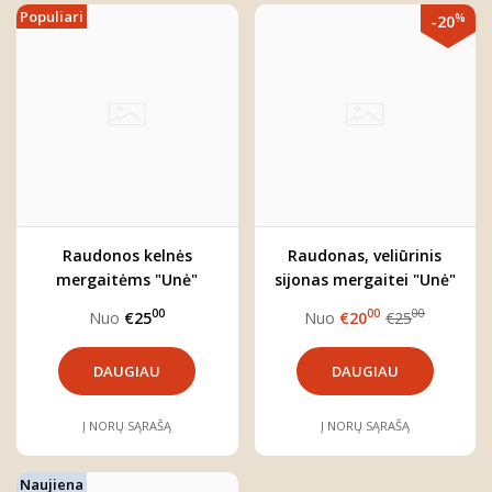
Populiari
%
-20
Raudonos kelnės
Raudonas, veliūrinis
mergaitėms "Unė"
sijonas mergaitei "Unė"
00
00
00
Nuo
€25
Nuo
€20
€25
DAUGIAU
DAUGIAU
Į NORŲ SĄRAŠĄ
Į NORŲ SĄRAŠĄ
Naujiena