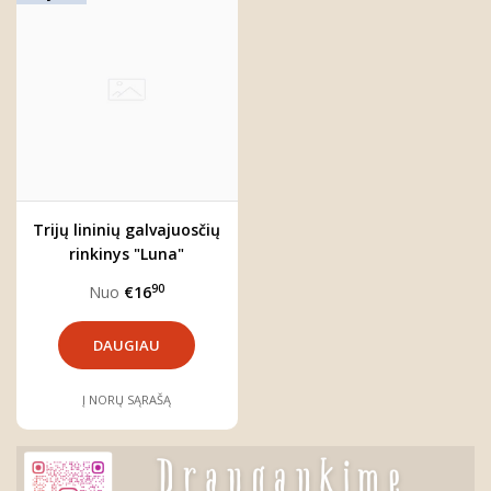
Trijų lininių galvajuosčių
rinkinys "Luna"
90
Nuo
€16
DAUGIAU
Į NORŲ SĄRAŠĄ