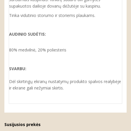
supakuotos dailioje dovanų dėžutėje su kaspinu.
Tinka vidutinio storumo ir storiems plaukams.
AUDINIO SUDĖTIS:
80% medvilnė, 20% poliesteris
SVARBU:
Dėl skirtingų ekranų nustatymų produkto spalvos realybėje
ir ekrane gali nežymiai skirtis.
Susijusios prekės