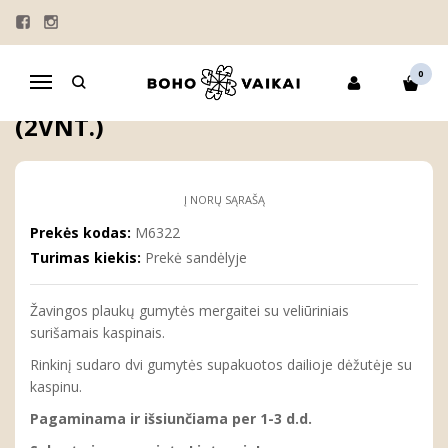
Pagrindinis
IŠPARDAVIMAS
DOVANOS
Plaukų gumytės mergaitei (2vnt.)
0
Navigacija
PLAUKŲ GUMYTĖS MERGAITEI
(2VNT.)
Į NORŲ SĄRAŠĄ
Prekės kodas:
M6322
Turimas kiekis:
Prekė sandėlyje
Žavingos plaukų gumytės mergaitei su veliūriniais
surišamais kaspinais.
Rinkinį sudaro dvi gumytės supakuotos dailioje dėžutėje su
kaspinu.
Pagaminama ir išsiunčiama per 1-3 d.d.