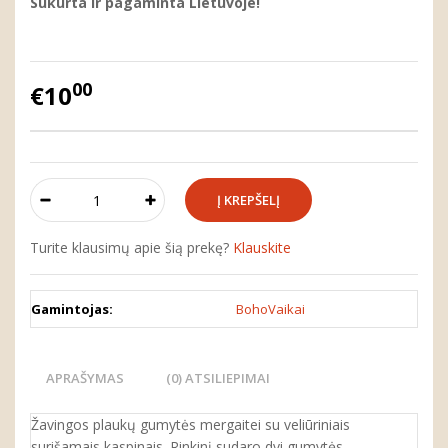
Sukurta ir pagaminta Lietuvoje!
00
€10
Turite klausimų apie šią prekę?
Klauskite
Gamintojas:
BohoVaikai
APRAŠYMAS
(0) ATSILIEPIMAI
Žavingos plaukų gumytės mergaitei su veliūriniais
surišamais kaspinais. Rinkinį sudaro dvi gumytės