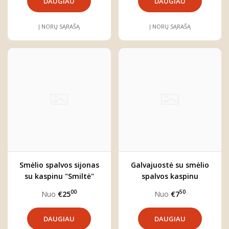
DAUGIAU
DAUGIAU
Į NORŲ SĄRAŠĄ
Į NORŲ SĄRAŠĄ
Smėlio spalvos sijonas
Galvajuostė su smėlio
su kaspinu "Smiltė"
spalvos kaspinu
"Smiltė"
00
50
Nuo
€25
Nuo
€7
DAUGIAU
DAUGIAU