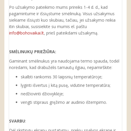
Po užsakymo pateikimo mums prireiks 1-4 d. d., kad
pagamintume ir išsiųstume smėlinuką. Visus užsakymus
siekiame išsiųsti kuo skubiau, tačiau, jei užsakymo reikia
itin skubiai, susisiekite su mumis el. paštu
info@bohovaikai.lt
, prieš pateikdami užsakymą.
SMĖLINUKŲ
PRIEŽIŪRA:
Gaminant smėlinukus yra naudojama termo spauda, todėl
norėdami, kad drabužėlis tarnautų ilgiau, nepamirškite:
skalbti rankomis 30 laipsnių temperatūroje;
lyginti išvertus į kitą pusę, vidutine temperatūra;
nedžiovinti džiovyklėje;
vengti stipraus gręžimo ar audinio ištempimo.
SVARBU
:
Dėl skirtingų ekranų nustatymų, prekių spalvos ekrane ir