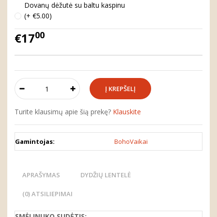
Dovanų dėžutė su baltu kaspinu
(+ €5.00)
00
€17
Turite klausimų apie šią prekę?
Klauskite
Gamintojas:
BohoVaikai
APRAŠYMAS
DYDŽIŲ LENTELĖ
(0) ATSILIEPIMAI
SMĖLINUKO
SUDĖTIS: