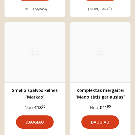
Į NORŲ SĄRAŠĄ
Į NORŲ SĄRAŠĄ
Smėlio spalvos kelnės
Komplektas mergaitei
"Markas"
"Mano tėtis geriausias"
00
90
Nuo
€18
Nuo
€41
DAUGIAU
DAUGIAU