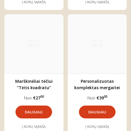
Į NORŲ SĄRAŠĄ
Į NORŲ SĄRAŠĄ
Marškinėliai tėčiui
Personalizuotas
“Tėtis kvadratu“
komplektas mergaitei
"Olivija"
00
00
Nuo
€27
Nuo
€39
DAUGIAU
DAUGIAU
Į NORŲ SĄRAŠĄ
Į NORŲ SĄRAŠĄ