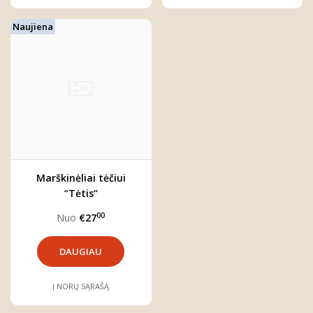
Naujiena
Marškinėliai tėčiui
“Tėtis“
00
Nuo
€27
DAUGIAU
Į NORŲ SĄRAŠĄ