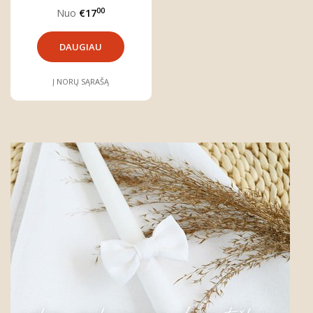
geriausias"
00
Nuo
€17
DAUGIAU
Į NORŲ SĄRAŠĄ