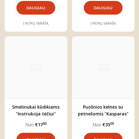
DAUGIAU
DAUGIAU
Į NORŲ SĄRAŠĄ
Į NORŲ SĄRAŠĄ
Smėlinukai kūdikiams
Puošnios kelnės su
"Instrukcija tėčiui"
petnešomis "Kasparas"
00
00
Nuo
€17
Nuo
€35