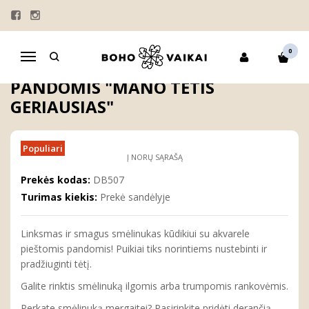
Pagrindinis
KOLEKCIJOS
"ŠEIMA"
SMĖLINUKAI
Smėlinukas kūdikiui su pandomis "Mano tėtis geriausias"
0
Navigacija
SMĖLINUKAS KŪDIKIUI SU
PANDOMIS "MANO TĖTIS
GERIAUSIAS"
Populiari
Į NORŲ SĄRAŠĄ
Prekės kodas:
DB507
Turimas kiekis:
Prekė sandėlyje
Linksmas ir smagus smėlinukas kūdikiui su akvarele
pieštomis pandomis! Puikiai tiks norintiems nustebinti ir
pradžiuginti tėtį.
Galite rinktis smėlinuką ilgomis arba trumpomis rankovėmis.
Perkate smėlinuką mergaitei? Pasirinkite pridėti derančią