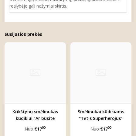
realybėje gali nežymiai skirtis.
Susijusios prekės
Krikštynų smėlinukas
Smėlinukai kūdikiams
kūdikiui "Ar būsite
"Tėtis Superherojus"
mano krikšto tėveliai"
00
00
Nuo
€17
Nuo
€17