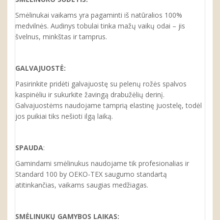
Smėlinukai vaikams yra pagaminti iš natūralios 100%
medvilnės. Audinys tobulai tinka mažų vaikų odai – jis
švelnus, minkštas ir tamprus.
GALVAJUOSTĖ:
Pasirinkite pridėti galvajuostę su pelenų rožės spalvos
kaspinėliu ir sukurkite žavingą drabužėlių derinį.
Galvajuostėms naudojame tamprią elastinę juostelę, todėl
jos puikiai tiks nešioti ilgą laiką.
SPAUDA
:
Gamindami smėlinukus naudojame tik profesionalias ir
Standard 100 by OEKO-TEX saugumo standartą
atitinkančias, vaikams saugias medžiagas.
SMĖLINUKŲ GAMYBOS LAIKAS: