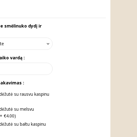
te smėlinuko dydį ir
aiko vardą :
pakavimas :
ėžutė su rausvu kaspinu
dėžutė su melsvu
(+ €4.00)
ėžutė su baltu kaspinu