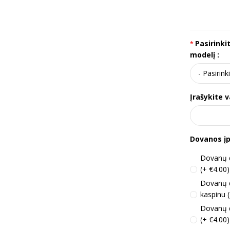
Pasirinki
modelį :
Įrašykite v
Dovanos į
Dovanų d
(+ €4.00)
Dovanų 
kaspinu 
Dovanų d
(+ €4.00)