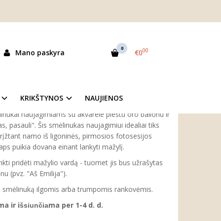
0
00
Mano paskyra
€0
as:
Azeta1
ekis:
Prekė sandėlyje
KRIKŠTYNOS
NAUJIENOS
linukai naujagimiams su akvarele pieštu oro balionu ir
s, pasauli". Šis smėlinukas naujagimiui idealiai tiks
rįžtant namo iš ligoninės, pirmosios fotosesijos
ps puikia dovana einant lankyti mažylį.
inkti pridėti mažylio vardą - tuomet jis bus užrašytas
nu (pvz. "Aš Emilija").
tis smėlinuką ilgomis arba trumpomis rankovėmis.
a ir i
ma per 1-4 d. d.
šsiunčia