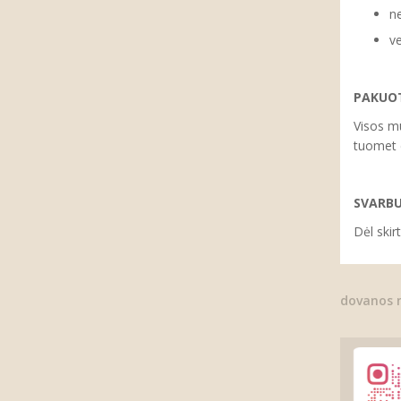
ne
ve
PAKUOT
Visos mū
tuomet d
SVARB
Dėl skir
dovanos 