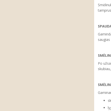
Smėlinuk
tamprus
SPAUD
Gaminda
saugias
SMĖLIN
Po užsa
skubiau,
SMĖLI
Gaminan
sk
ly