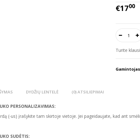
00
€17
Turite klau
Gamintojas
ŠYMAS
DYDŽIŲ LENTELĖ
(0) ATSILIEPIMAI
NUKO
PERSONALIZA
VIMAS
:
rdą (-us) įrašykite tam skirtoje vietoje. Jei pageidaujate, kad ant smėl
NUKO
SUDĖTIS: