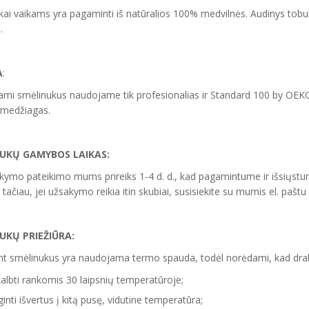
ai vaikams yra pagaminti iš natūralios 100% medvilnės. Audinys tobula
.
A
:
mi smėlinukus naudojame tik profesionalias ir Standard 100 by OEK
 medžiagas.
UKŲ GAMYBOS LAIKAS:
kymo pateikimo mums prireiks 1-4 d. d., kad pagamintume ir išsiųstu
 tačiau, jei užsakymo reikia itin skubiai, susisiekite su mumis el. paštu
NUKŲ
PRIEŽIŪRA:
t smėlinukus yra naudojama termo spauda, todėl norėdami, kad drabuž
albti rankomis 30 laipsnių temperatūroje;
ginti išvertus į kitą pusę, vidutine temperatūra;