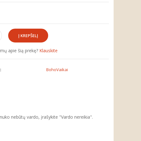
simų apie šią prekę?
Klauskite
:
BohoVaikai
inuko nebūtų vardo, įrašykite "Vardo nereikia".