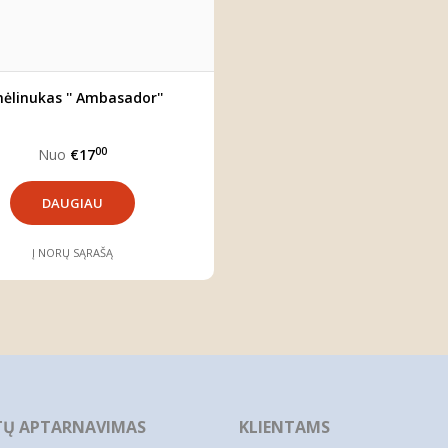
ėlinukas '' Ambasador''
00
Nuo
€17
DAUGIAU
Į NORŲ SĄRAŠĄ
TŲ APTARNAVIMAS
KLIENTAMS