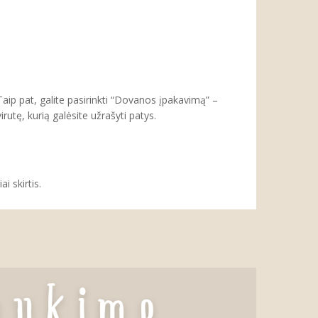
aip pat, galite pasirinkti “Dovanos įpakavimą” –
tę, kurią galėsite užrašyti patys.
i skirtis.