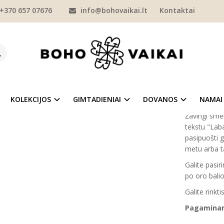
+370 657 07676
info@bohovaikai.lt
Kontaktai
Smėlinukas '' Ambasador''
INUKAS '' AMBASADOR''
Prekės kod
Į NORŲ SĄRAŠĄ
Turimas ki
KOLEKCIJOS
GIMTADIENIAI
DOVANOS
NAMAI
Žavingi smė
tekstu "Laba
pasipuošti g
metu arba ta
Galite pasir
po oro balio
Galite rink
Pagaminam