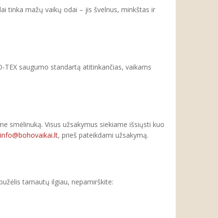
i tinka mažų vaikų odai – jis švelnus, minkštas ir
O-TEX saugumo standartą atitinkančias, vaikams
me smėlinuką. Visus užsakymus siekiame išsiųsti kuo
info@bohovaikai.lt
, prieš pateikdami užsakymą.
ėlis tarnautų ilgiau, nepamirškite: