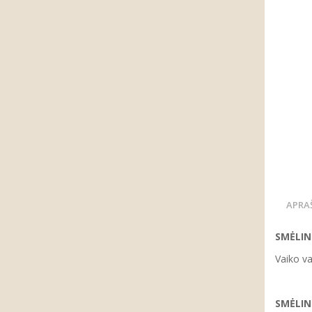
APRA
SMĖLI
Vaiko va
SMĖLI