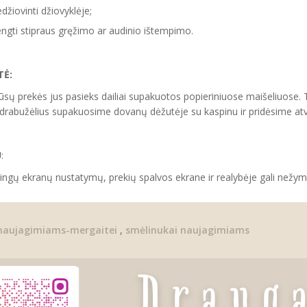
džiovinti džiovyklėje;
ngti stipraus gręžimo ar audinio ištempimo.
Ė:
sų prekės jus pasieks dailiai supakuotos popieriniuose maišeliuose. T
rabužėlius supakuosime dovanų dėžutėje su kaspinu ir pridėsime atviru
U
:
tingų ekranų nustatymų, prekių spalvos ekrane ir realybėje gali nežymia
naujagimiams-mergaitei
,
smėlinukai naujagimiams