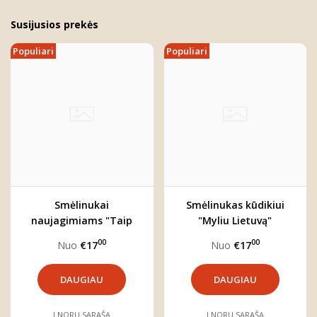
Susijusios prekės
Populiari
Populiari
Smėlinukai
Smėlinukas kūdikiui
naujagimiams "Taip
"Myliu Lietuvą"
atrodo meilė"
00
00
Nuo
€17
Nuo
€17
DAUGIAU
DAUGIAU
Į NORŲ SĄRAŠĄ
Į NORŲ SĄRAŠĄ