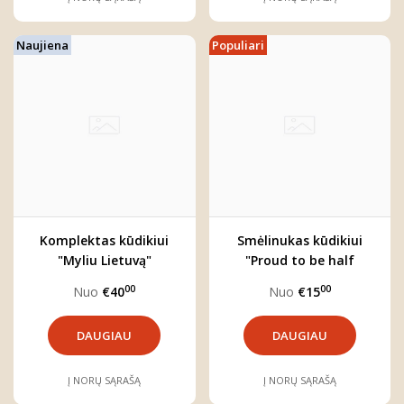
Naujiena
Populiari
Komplektas kūdikiui
Smėlinukas kūdikiui
"Myliu Lietuvą"
"Proud to be half
Lithuanian"
00
00
Nuo
€40
Nuo
€15
DAUGIAU
DAUGIAU
Į NORŲ SĄRAŠĄ
Į NORŲ SĄRAŠĄ