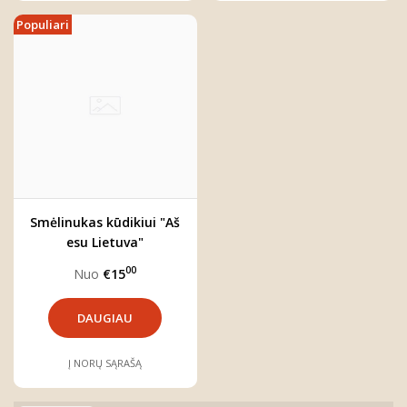
Populiari
Smėlinukas kūdikiui "Aš
esu Lietuva"
00
Nuo
€15
DAUGIAU
Į NORŲ SĄRAŠĄ