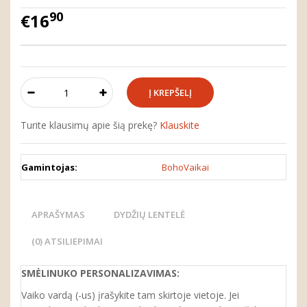
90
€16
Turite klausimų apie šią prekę?
Klauskite
Gamintojas:
BohoVaikai
APRAŠYMAS
DYDŽIŲ LENTELĖ
(0) ATSILIEPIMAI
SMĖLINUKO
PERSONALIZA
VIMAS
:
Vaiko vardą (-us) įrašykite tam skirtoje vietoje. Jei