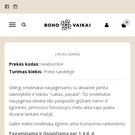
Pagrindinis
Personalizuoti smėlinukai naujagimiams "Vaivorykštė"
PERSONALIZUOTI SMĖLINUKAI
0
Navigacija
NAUJAGIMIAMS "VAIVORYKŠTĖ"
Į NORŲ SĄRAŠĄ
Prekės kodas:
newborn04
Turimas kiekis:
Prekė sandėlyje
Stilingi smėlinukai naujagimiams su akvarele piešta
vaivorykšte ir tekstu "Labas, pasauli". Šis smėlinukas
naujagimiui idealiai tiks pasipuošti grįžtant namo iš
ligoninės, pirmosios fotosesijos metu arba taps puikia
dovana lankant mažylį.
Galite rinktis smėlinuką ilgomis arba trumpomis rankovėmis.
Pagaminama ir i
šsiunčia
ma per 1-4 d. d.