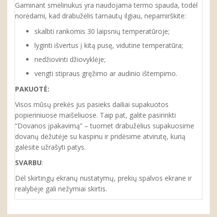
Gaminant smėlinukus yra naudojama termo spauda, todėl
norėdami, kad drabužėlis tarnautų ilgiau, nepamirškite:
skalbti rankomis 30 laipsnių temperatūroje;
lyginti išvertus į kitą pusę, vidutine temperatūra;
nedžiovinti džiovyklėje;
vengti stipraus gręžimo ar audinio ištempimo.
PAKUOTĖ:
Visos mūsų prekės jus pasieks dailiai supakuotos
popieriniuose maišeliuose. Taip pat, galite pasirinkti
“Dovanos įpakavimą” – tuomet drabužėlius supakuosime
dovanų dėžutėje su kaspinu ir pridėsime atvirutę, kurią
galėsite užrašyti patys.
SVARBU
:
Dėl skirtingų ekranų nustatymų, prekių spalvos ekrane ir
realybėje gali nežymiai skirtis.