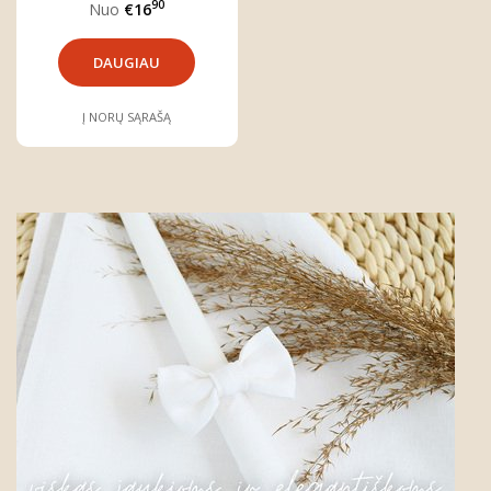
90
Nuo
€16
"Vaivorykštė"
DAUGIAU
Į NORŲ SĄRAŠĄ