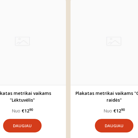
akatas metrikai vaikams
Plakatas metrikai vaikams "
"Lėktuvėlis"
raidės"
90
90
Nuo
€12
Nuo
€12
DAUGIAU
DAUGIAU