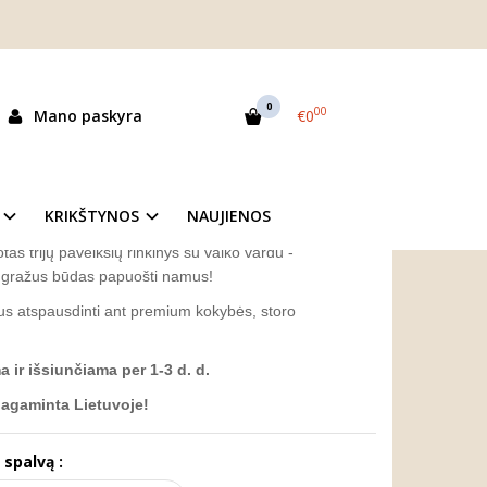
paveikslų rinkinys "Gėlynai"
YS "GĖLYNAI"
0
00
Mano paskyra
€0
as:
KBSNA20
ekis:
Prekė sandėlyje
KRIKŠTYNOS
NAUJIENOS
tas trijų paveikslų rinkinys su vaiko vardu -
 gražus būdas papuošti namus!
bus atspausdinti ant premium kokybės, storo
ir išsiunčiama per 1-3 d. d.
pagaminta Lietuvoje!
 spalvą :