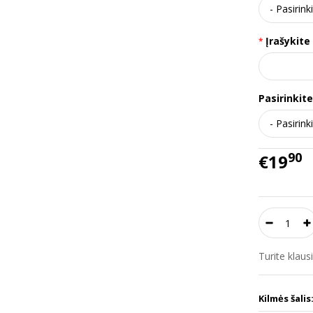
Įrašykite
Pasirinkit
90
€19
Turite klau
Kilmės šalis