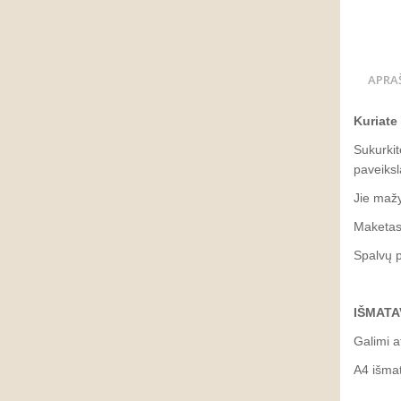
APRA
Kuriate
Sukurkit
paveiks
Jie mažy
Maketas 
Spalvų p
IŠMATA
Galimi a
A4 išma