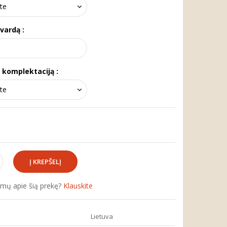
 vardą :
e komplektaciją :
simų apie šią prekę?
Klauskite
:
Lietuva