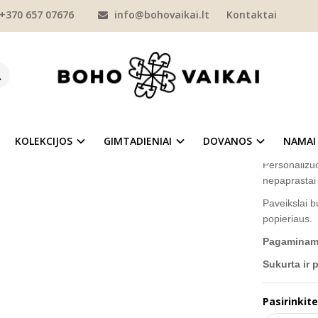
+370 657 07676
info@bohovaikai.lt
Kontaktai
NAMAI
PAVEIKSLAI
PAVEIKSLAI SU VARDAIS
Trijų personalizuotų 
Ų PERSONALIZUOTŲ PAVEIKSLŲ RINKIN
Prekės kod
na
Į NORŲ SĄRAŠĄ
Turimas ki
KOLEKCIJOS
GIMTADIENIAI
DOVANOS
NAMAI
Personalizuo
nepaprastai
Paveikslai 
popieriaus.
Pagaminama 
Sukurta ir 
Pasirinkite