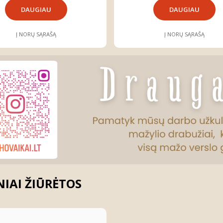
DAUGIAU
DAUGIAU
Į NORŲ SĄRAŠĄ
Į NORŲ SĄRAŠĄ
IAI ŽIŪRĖTOS