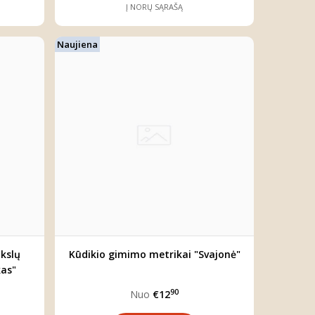
Į NORŲ SĄRAŠĄ
Naujiena
ikslų
Kūdikio gimimo metrikai "Svajonė"
kas"
90
Nuo
€12