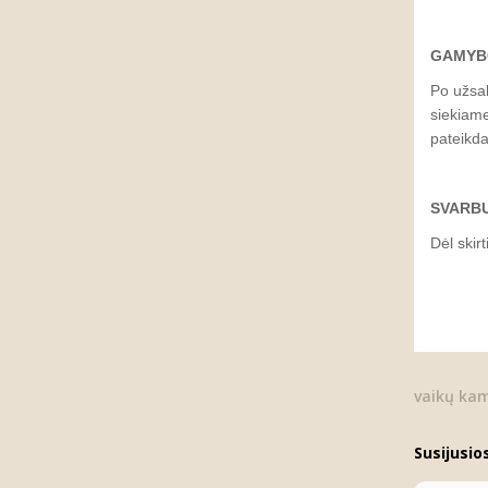
GAMYBO
Po užsak
siekiame
pateikd
SVARB
Dėl skir
vaikų ka
Susijusio