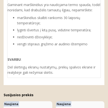
Gaminant marškinėlius yra naudojama termo spauda, todėl
norėdami, kad drabužėlis tarnautų ilgiau, nepamirškite:
marškinėlius skalbti rankomis 30 laipsnių
temperatūroje;
lyginti išvertus į kitą pusę, vidutine temperatūra;
nedžiovinti džiovyklėje;
vengti stipraus gręžimo ar audinio ištempimo
SVARBU
:
Dėl skirtingų ekranų nustatymų, prekių spalvos ekrane ir
realybėje gali nežymiai skirtis.
Susijusios prekės
Naujiena
Naujiena