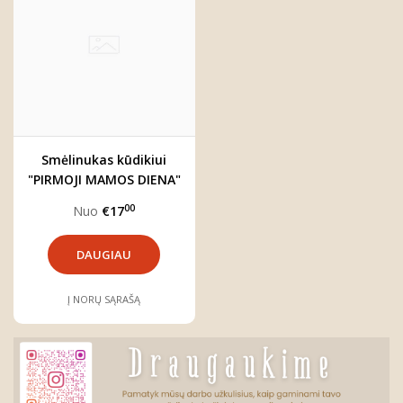
Smėlinukas kūdikiui
"PIRMOJI MAMOS DIENA"
00
Nuo
€17
DAUGIAU
Į NORŲ SĄRAŠĄ