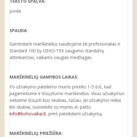
TEKSTO SPALVA:
juoda
SPAUDA
:
Gamindami marškinėlius naudojame tik profesionalias ir
Standard 100 by OEKO-TEX saugumo standartą
atitinkančias, vaikams saugias medžiagas.
MARŠKINĖLIŲ GAMYBOS LAIKAS:
Po užsakymo pateikimo mums prireiks 1-5 d.d., kad
pagamintume ir išsiųstume marškinėlius. Visus užsakymus
siekiame išsiųsti kuo skubiau, tačiau, jei užsakymo reikia
itin skubiai, susisiekite su mumis el. paštu
info@bohovaikai.lt
, prieš pateikdami užsakymą.
MARŠKINĖLIŲ PRIEŽIŪRA: