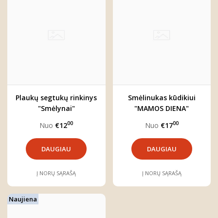
Plaukų segtukų rinkinys
Smėlinukas kūdikiui
"Smėlynai"
"MAMOS DIENA"
00
00
Nuo
€12
Nuo
€17
DAUGIAU
DAUGIAU
Į NORŲ SĄRAŠĄ
Į NORŲ SĄRAŠĄ
Naujiena