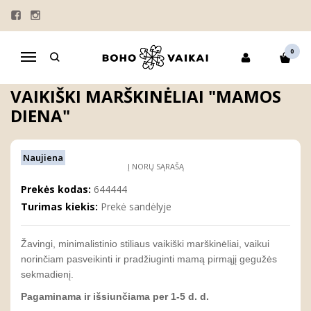
Pagrindinis
MARŠKINĖLIAI VAIKAMS
VELYKŲ DRABUŽIŲ KOMPLEKTAI
MAMOS DIENOS MARŠKINĖLIAI VAIKAMS
0
Navigacija
Vaikiški marškinėliai "MAMOS DIENA"
VAIKIŠKI MARŠKINĖLIAI "MAMOS
DIENA"
Naujiena
Į NORŲ SĄRAŠĄ
Prekės kodas:
644444
Turimas kiekis:
Prekė sandėlyje
Žavingi, minimalistinio stiliaus vaikiški marškinėliai, vaikui
norinčiam pasveikinti ir pradžiuginti mamą pirmąjį gegužės
sekmadienį.
Pagaminama ir išsiunčiama per 1-5 d. d.