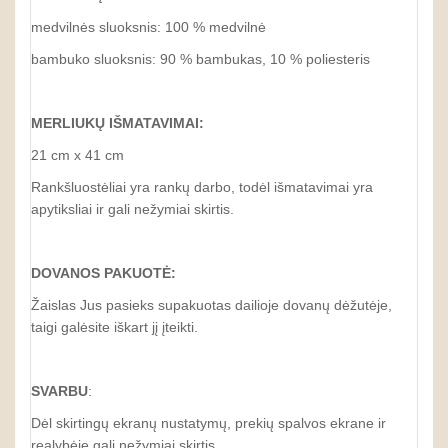
medvilnės sluoksnis: 100 % medvilnė
bambuko sluoksnis: 90 % bambukas, 10 % poliesteris
MERLIUKŲ IŠMATAVIMAI:
21 cm x 41 cm
Rankšluostėliai yra rankų darbo, todėl išmatavimai yra
apytiksliai ir gali nežymiai skirtis.
DOVANOS PAKUOTĖ:
Žaislas Jus pasieks supakuotas dailioje dovanų dėžutėje,
taigi galėsite iškart jį įteikti.
SVARBU
:
Dėl skirtingų ekranų nustatymų, prekių spalvos ekrane ir
realybėje gali nežymiai skirtis.