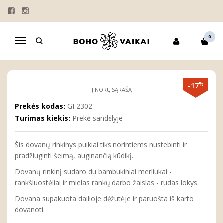
Pagrindinis
DOVANOS
Dovanų rinkinys kūdikiui ''Rudasis Lokys''
DOVANŲ RINKINYS KŪDIKIUI
0
Navigacija
''RUDASIS LOKYS''
%
-17
Į NORŲ SĄRAŠĄ
Prekės kodas:
GF2302
Turimas kiekis:
Prekė sandėlyje
Šis dovanų rinkinys puikiai tiks norintiems nustebinti ir
pradžiuginti šeimą, auginančią kūdikį.
Dovanų rinkinį sudaro du bambukiniai merliukai -
rankšluostėliai ir mielas rankų darbo žaislas - rudas lokys
.
Dovana supakuota dailioje dėžutėje ir paruošta iš karto
dovanoti.