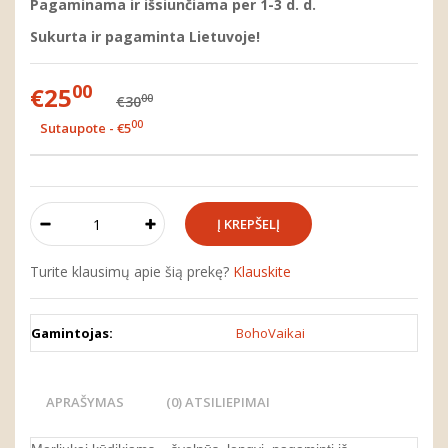
Pagaminama ir išsiunčiama per 1-3 d. d.
Sukurta ir pagaminta Lietuvoje!
00
€25
00
€30
00
Sutaupote - €5
Turite klausimų apie šią prekę?
Klauskite
Gamintojas:
BohoVaikai
APRAŠYMAS
(0) ATSILIEPIMAI