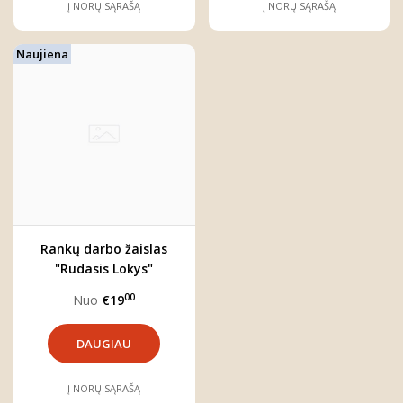
Į NORŲ SĄRAŠĄ
Į NORŲ SĄRAŠĄ
Naujiena
Rankų darbo žaislas
"Rudasis Lokys"
00
Nuo
€19
DAUGIAU
Į NORŲ SĄRAŠĄ