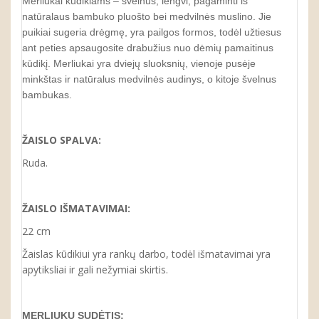
Merliukai kūdikiams – švelnūs, lengvi, pagaminti iš
natūralaus bambuko pluošto bei medvilnės muslino. Jie
puikiai sugeria drėgmę, yra pailgos formos, todėl užtiesus
ant peties apsaugosite drabužius nuo dėmių pamaitinus
kūdikį. Merliukai yra dviejų sluoksnių, vienoje pusėje
minkštas ir natūralus medvilnės audinys, o kitoje švelnus
bambukas.
ŽAISLO SPALVA:
Ruda.
ŽAISLO IŠMATAVIMAI:
22 cm
Žaislas kūdikiui yra rankų darbo, todėl išmatavimai yra
apytiksliai ir gali nežymiai skirtis.
MERLIUKŲ SUDĖTIS: