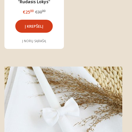
''Rudasis Lokys''
00
00
€25
€30
Į NORŲ SĄRAŠĄ