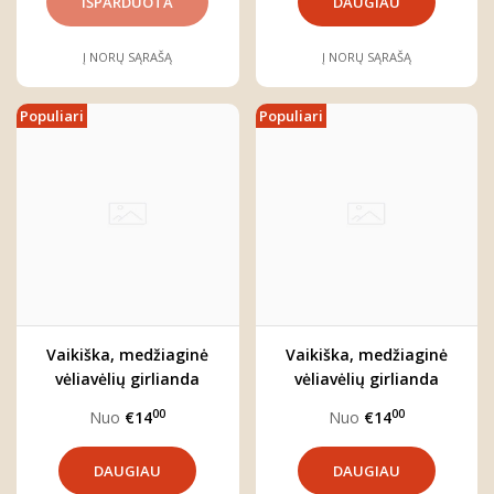
DAUGIAU
Į NORŲ SĄRAŠĄ
Į NORŲ SĄRAŠĄ
Populiari
Populiari
Vaikiška, medžiaginė
Vaikiška, medžiaginė
vėliavėlių girlianda
vėliavėlių girlianda
"Smėlio kopos"
"Gėlių pievos"
00
00
Nuo
€14
Nuo
€14
DAUGIAU
DAUGIAU