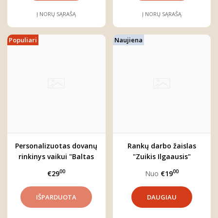
Į NORŲ SĄRAŠĄ
Į NORŲ SĄRAŠĄ
Populiari
Naujiena
Personalizuotas dovanų
Rankų darbo žaislas
rinkinys vaikui "Baltas
"Zuikis Ilgaausis"
Zuikis"
00
00
€29
Nuo
€19
DAUGIAU