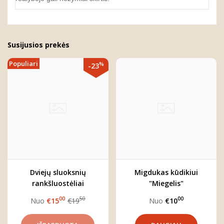
Susijusios prekės
Populiari
%
-23
Dviejų sluoksnių
Migdukas kūdikiui
rankšluostėliai
"Miegelis"
kūdikiams "Debesėliai"
00
50
00
Nuo
€15
€19
Nuo
€10
(3 vnt.)