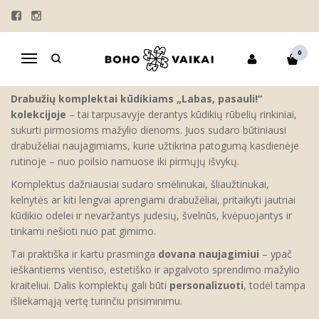
KOMPLEKTAI KŪDIKIAMS
Pagrindinis
KOLEKCIJOS
"LABAS, PASAULI"
0
Navigacija
KALĖDINIAI RŪBELIAI
KOMPLEKTAI KŪDIKIAMS
Drabužių komplektai kūdikiams „Labas, pasauli!“
kolekcijoje
– tai tarpusavyje derantys kūdikių rūbelių rinkiniai,
sukurti pirmosioms mažylio dienoms. Juos sudaro būtiniausi
drabužėliai naujagimiams, kurie užtikrina patogumą kasdienėje
rutinoje – nuo poilsio namuose iki pirmųjų išvykų.
Komplektus dažniausiai sudaro smėlinukai, šliaužtinukai,
kelnytės ar kiti lengvai aprengiami drabužėliai, pritaikyti jautriai
kūdikio odelei ir nevaržantys judesių, švelnūs, kvėpuojantys ir
tinkami nešioti nuo pat gimimo.
Tai praktiška ir kartu prasminga
dovana naujagimiui
– ypač
ieškantiems vientiso, estetiško ir apgalvoto sprendimo mažylio
kraiteliui. Dalis komplektų gali būti
personalizuoti
, todėl tampa
išliekamąją vertę turinčiu prisiminimu.