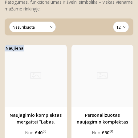
Patogumas, funkcionalumas ir švelni simbolika – viskas viename
mažame rinkinyje.
Naujiena
Naujagimio komplektas
Personalizuotas
mergaitei "Labas,
naujagimio komplektas
pasauli"
mergaitei "Labas,
00
00
Nuo
€40
Nuo
€50
pasauli!"