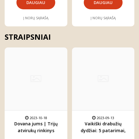
DAUGIAU
DAUGIAU
Į NORŲ SĄRAŠĄ
Į NORŲ SĄRAŠĄ
STRAIPSNIAI
2023-10-18
2023-09-13
Dovana jums | Trijų
Vaikiški drabužių
atvirukų rinkinys
dydžiai: 5 patarimai,
kiekvienam
kaip juos suprasti ir