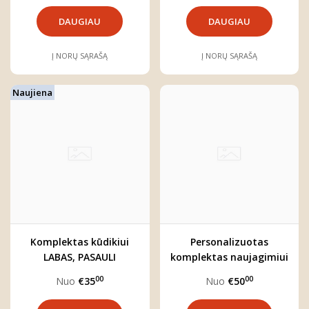
DAUGIAU
DAUGIAU
Į NORŲ SĄRAŠĄ
Į NORŲ SĄRAŠĄ
Naujiena
Komplektas kūdikiui
Personalizuotas
LABAS, PASAULI
komplektas naujagimiui
"Labas, pasauli!"
00
00
Nuo
€35
Nuo
€50