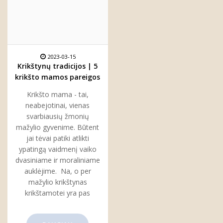
2023-03-15
Krikštynų tradicijos | 5
krikšto mamos pareigos
per krikštynas
Krikšto mama - tai,
neabejotinai, vienas
svarbiausių žmonių
mažylio gyvenime. Būtent
jai tėvai patiki atlikti
ypatingą vaidmenį vaiko
dvasiniame ir moraliniame
auklėjime. Na, o per
mažylio krikštynas
krikštamotei yra pas