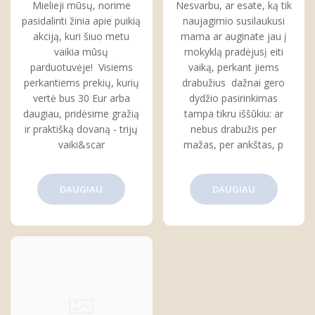
Mielieji mūsų, norime
Nesvarbu, ar esate, ką tik
pasirinkti
pasidalinti žinia apie puikią
naujagimio susilaukusi
akciją, kuri šiuo metu
mama ar auginate jau į
vaikia mūsų
mokyklą pradėjusį eiti
parduotuvėje! Visiems
vaiką, perkant jiems
perkantiems prekių, kurių
drabužius dažnai gero
vertė bus 30 Eur arba
dydžio pasirinkimas
daugiau, pridėsime gražią
tampa tikru iššūkiu: ar
ir praktišką dovaną - trijų
nebus drabužis per
vaiki&scar
mažas, per ankštas, p
DAUGIAU
DAUGIAU