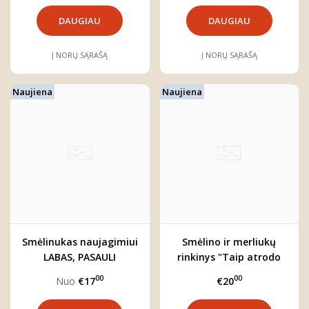
DAUGIAU
DAUGIAU
Į NORŲ SĄRAŠĄ
Į NORŲ SĄRAŠĄ
Naujiena
Naujiena
Smėlinukas naujagimiui
Smėlino ir merliukų
LABAS, PASAULI
rinkinys "Taip atrodo
meilė"
00
00
Nuo
€17
€20