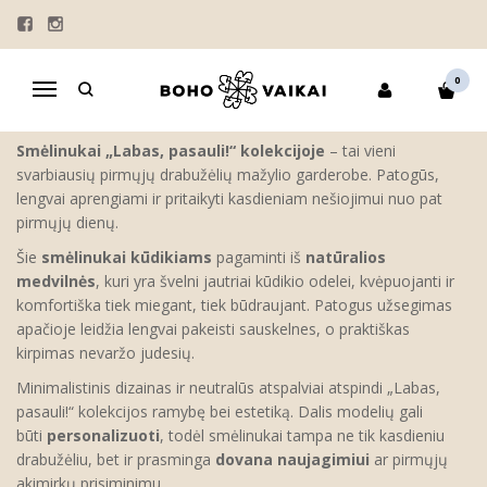
SMĖLINUKAI
Pagrindinis
KOLEKCIJOS
"LABAS, PASAULI"
KOMPLEKTAI
0
Navigacija
SMĖLINUKAI
Smėlinukai „Labas, pasauli!“ kolekcijoje
– tai vieni
svarbiausių pirmųjų drabužėlių mažylio garderobe. Patogūs,
lengvai aprengiami ir pritaikyti kasdieniam nešiojimui nuo pat
pirmųjų dienų.
Šie
smėlinukai kūdikiams
pagaminti iš
natūralios
medvilnės
, kuri yra švelni jautriai kūdikio odelei, kvėpuojanti ir
komfortiška tiek miegant, tiek būdraujant. Patogus užsegimas
apačioje leidžia lengvai pakeisti sauskelnes, o praktiškas
kirpimas nevaržo judesių.
Minimalistinis dizainas ir neutralūs atspalviai atspindi „Labas,
pasauli!“ kolekcijos ramybę bei estetiką. Dalis modelių gali
būti
personalizuoti
, todėl smėlinukai tampa ne tik kasdieniu
drabužėliu, bet ir prasminga
dovana naujagimiui
ar pirmųjų
akimirkų prisiminimu.