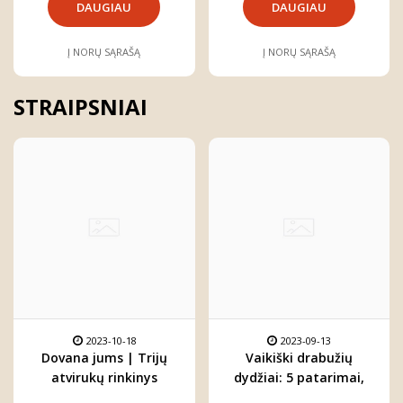
DAUGIAU
DAUGIAU
Į NORŲ SĄRAŠĄ
Į NORŲ SĄRAŠĄ
STRAIPSNIAI
2023-10-18
2023-09-13
Dovana jums | Trijų
Vaikiški drabužių
atvirukų rinkinys
dydžiai: 5 patarimai,
kiekvienam
kaip juos suprasti ir