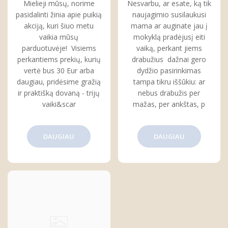
Mielieji mūsų, norime
Nesvarbu, ar esate, ką tik
pasirinkti
pasidalinti žinia apie puikią
naujagimio susilaukusi
akciją, kuri šiuo metu
mama ar auginate jau į
vaikia mūsų
mokyklą pradėjusį eiti
parduotuvėje! Visiems
vaiką, perkant jiems
perkantiems prekių, kurių
drabužius dažnai gero
vertė bus 30 Eur arba
dydžio pasirinkimas
daugiau, pridėsime gražią
tampa tikru iššūkiu: ar
ir praktišką dovaną - trijų
nebus drabužis per
vaiki&scar
mažas, per ankštas, p
DAUGIAU
DAUGIAU