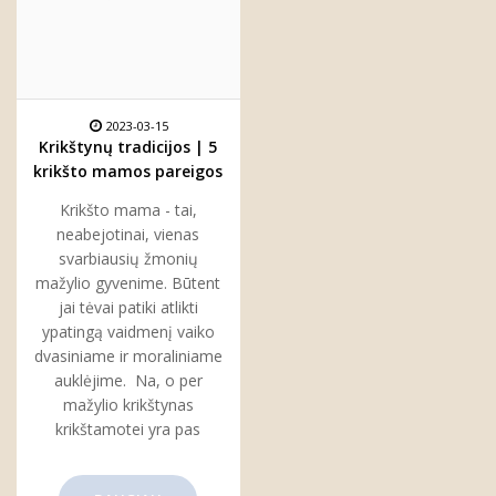
2023-03-15
Krikštynų tradicijos | 5
krikšto mamos pareigos
per krikštynas
Krikšto mama - tai,
neabejotinai, vienas
svarbiausių žmonių
mažylio gyvenime. Būtent
jai tėvai patiki atlikti
ypatingą vaidmenį vaiko
dvasiniame ir moraliniame
auklėjime. Na, o per
mažylio krikštynas
krikštamotei yra pas