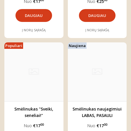
00
00
Nuo
€17
Nuo
€25
DAUGIAU
DAUGIAU
Į NORŲ SĄRAŠĄ
Į NORŲ SĄRAŠĄ
Populiari
Naujiena
Smėlinukas "Sveiki,
Smėlinukas naujagimiui
seneliai!"
LABAS, PASAULI
00
00
Nuo
€17
Nuo
€17