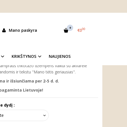
geriausias"
S"
0
00
Mano paskyra
€0
as:
33832
ekis:
Prekė sandėlyje
KRIKŠTYNOS
NAUJIENOS
 tampraus trikotažo džemperis vaikui su akvarele
andomis ir tekstu "Mano tėtis geriausias".
 ir išsiunčiama per 2-5 d. d.
 pagaminta Lietuvoje!
e dydį :