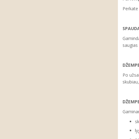
Perkate 
SPAUD
Gaminda
saugias
DŽEMPE
Po užsa
skubiau,
DŽEMPE
Gaminan
sk
ly