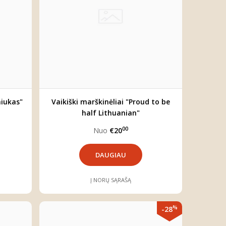
niukas"
Vaikiški marškinėliai "Proud to be
half Lithuanian"
00
Nuo
€20
DAUGIAU
Į NORŲ SĄRAŠĄ
%
-28