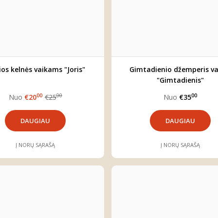
ios kelnės vaikams "Joris"
Gimtadienio džemperis va
"Gimtadienis"
00
00
00
Nuo
€20
€25
Nuo
€35
DAUGIAU
DAUGIAU
Į NORŲ SĄRAŠĄ
Į NORŲ SĄRAŠĄ