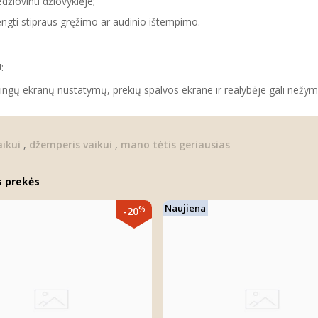
džiovinti džiovyklėje;
ngti stipraus gręžimo ar audinio ištempimo.
U
:
tingų ekranų nustatymų, prekių spalvos ekrane ir realybėje gali nežymia
ikui
,
džemperis vaikui
,
mano tėtis geriausias
s prekės
Naujiena
%
-20