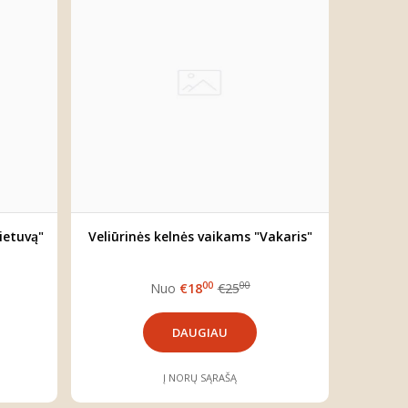
Lietuvą"
Veliūrinės kelnės vaikams "Vakaris"
00
00
Nuo
€18
€25
DAUGIAU
Į NORŲ SĄRAŠĄ