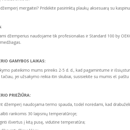
džemperį mergaitei? Pridėkite pasirinktą plaukų aksesuarą su kaspinu 
A
:
mi džemperius naudojame tik profesionalias ir Standard 100 by OEK
 medžiagas.
RIO GAMYBOS LAIKAS:
kymo pateikimo mums prireiks 2-5 d. d., kad pagamintume ir išsiųstu
 tačiau, jei užsakymo reikia itin skubiai, susisiekite su mumis el. paštu
RIO PRIEŽIŪRA:
t džemperį naudojama termo spauda, todėl norėdami, kad drabužėlis 
albti rankomis 30 laipsnių temperatūroje;
ginti išvertus į kitą pusę, vidutine temperatūra;