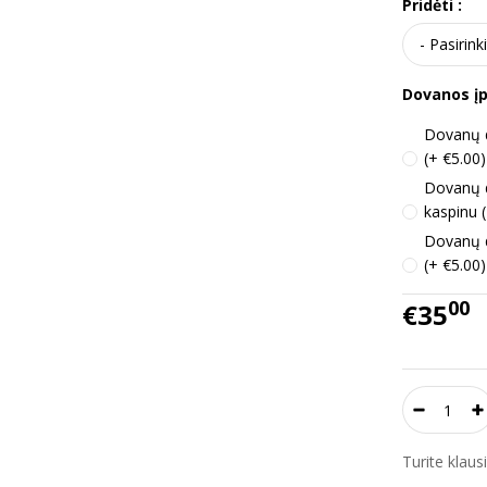
Pridėti :
Dovanos į
Dovanų d
(+ €5.00)
Dovanų 
kaspinu 
Dovanų d
(+ €5.00)
00
€35
Turite klau