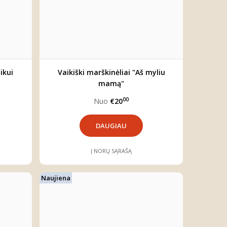
ikui
Vaikiški marškinėliai "Aš myliu
mamą"
00
Nuo
€20
DAUGIAU
Į NORŲ SĄRAŠĄ
Naujiena