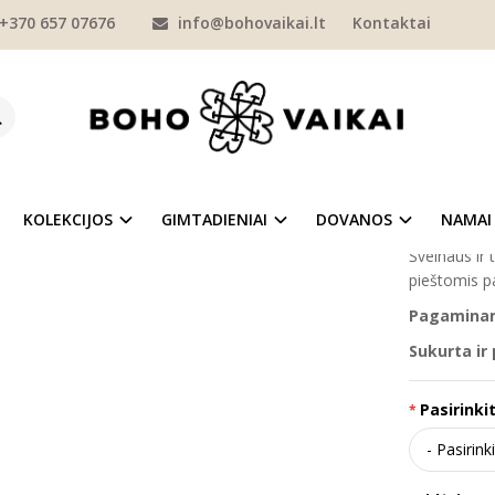
+370 657 07676
info@bohovaikai.lt
Kontaktai
KOLEKCIJOS
"ŠEIMA"
DŽEMPERIAI
Džemperis vaikui "Mano tėtis 
ERIS VAIKUI "MANO TĖTIS GERIAUSIA
Prekės kod
Į NORŲ SĄRAŠĄ
Turimas ki
KOLEKCIJOS
GIMTADIENIAI
DOVANOS
NAMAI
Švelnaus ir
pieštomis p
Pagaminama
Sukurta ir
Pasirinkit