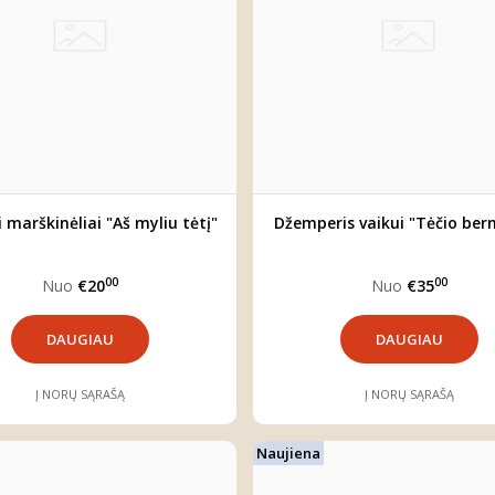
i marškinėliai "Aš myliu tėtį"
Džemperis vaikui "Tėčio ber
00
00
Nuo
€20
Nuo
€35
DAUGIAU
DAUGIAU
Į NORŲ SĄRAŠĄ
Į NORŲ SĄRAŠĄ
Naujiena