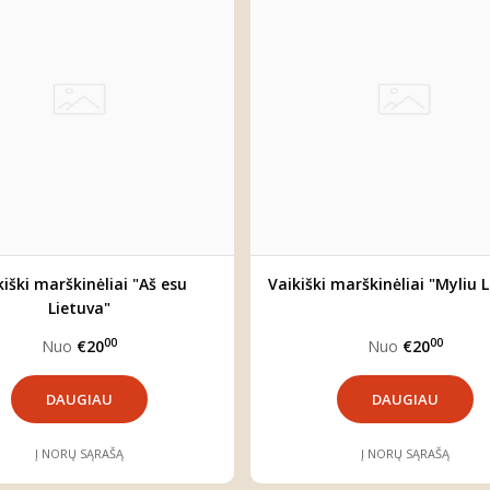
kiški marškinėliai "Aš esu
Vaikiški marškinėliai "Myliu 
Lietuva"
00
00
Nuo
€20
Nuo
€20
DAUGIAU
DAUGIAU
Į NORŲ SĄRAŠĄ
Į NORŲ SĄRAŠĄ