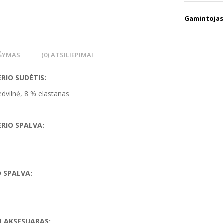
Gamintojas
ŠYMAS
(0) ATSILIEPIMAI
RIO SUDĖTIS:
dvilnė, 8 % elastanas
RIO SPALVA:
 SPALVA:
 AKSESUARAS: