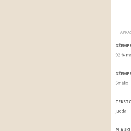
APRA
DŽEMPE
92 % me
DŽEMPE
Smėlio
TEKSTO
Juoda
PLAUKŲ