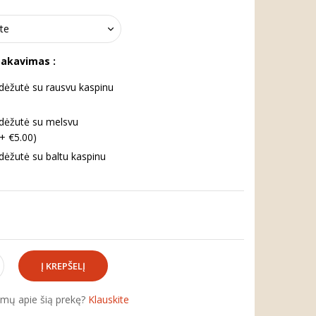
pakavimas :
ėžutė su rausvu kaspinu
dėžutė su melsvu
(+ €5.00)
ėžutė su baltu kaspinu
simų apie šią prekę?
Klauskite