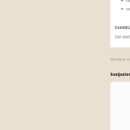
ne
ve
SVARB
Dėl skir
dovana va
Susijusio