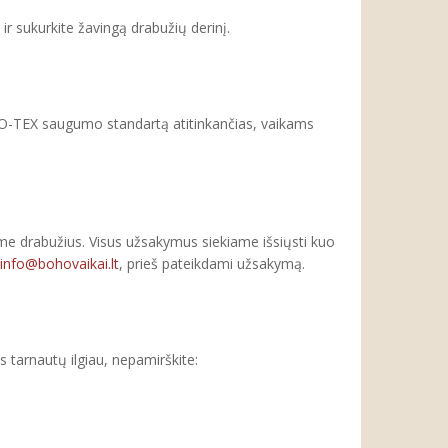
ir sukurkite žavingą drabužių derinį.
O-TEX saugumo standartą atitinkančias, vaikams
me drabužius. Visus užsakymus siekiame išsiųsti kuo
info@bohovaikai.lt
, prieš pateikdami užsakymą.
tarnautų ilgiau, nepamirškite: