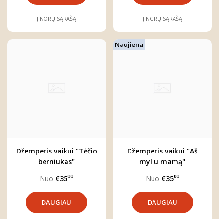
Į NORŲ SĄRAŠĄ
Į NORŲ SĄRAŠĄ
Naujiena
Džemperis vaikui "Tėčio
Džemperis vaikui "Aš
berniukas"
myliu mamą"
00
00
Nuo
€35
Nuo
€35
DAUGIAU
DAUGIAU