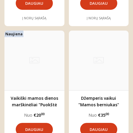
DAUGIAU
DAUGIAU
Į NORŲ SĄRAŠĄ
Į NORŲ SĄRAŠĄ
Naujiena
Vaikiški mamos dienos
Džemperis vaikui
marškinėliai "Puokštė
"Mamos berniukas"
mamai"
00
00
Nuo
€20
Nuo
€35
DAUGIAU
DAUGIAU