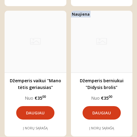
Naujiena
Džemperis vaikui "Mano
Džemperis berniukui
tėtis geriausias"
"Didysis brolis"
00
00
Nuo
€35
Nuo
€35
DAUGIAU
DAUGIAU
Į NORŲ SĄRAŠĄ
Į NORŲ SĄRAŠĄ