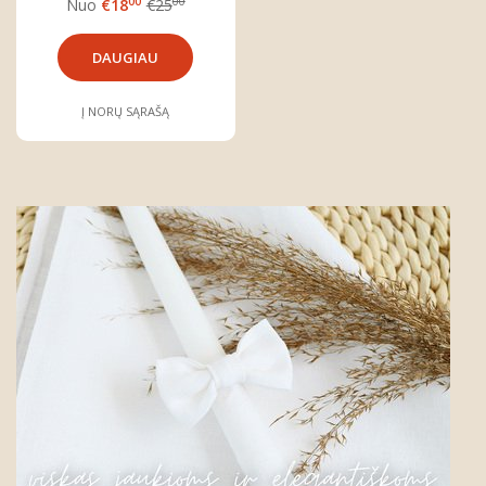
00
00
Nuo
€18
€25
DAUGIAU
Į NORŲ SĄRAŠĄ