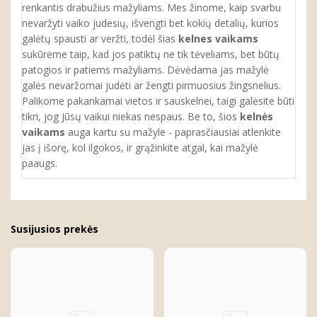
renkantis drabužius mažyliams. Mes žinome, kaip svarbu
nevaržyti vaiko judesių, išvengti bet kokių detalių, kurios
galėtų spausti ar veržti, todėl šias
kelnes vaikams
sukūrėme taip, kad jos patiktų ne tik tėveliams, bet būtų
patogios ir patiems mažyliams. Dėvėdama jas mažylė
galės nevaržomai judėti ar žengti pirmuosius žingsnelius.
Palikome pakankamai vietos ir sauskelnei, taigi galėsite būti
tikri, jog Jūsų vaikui niekas nespaus.
Be to, šios
kelnės
vaikams
auga kartu su mažyle - paprasčiausiai atlenkite
jas į išorę, kol ilgokos, ir grąžinkite atgal, kai mažylė
paaugs.
Susijusios prekės