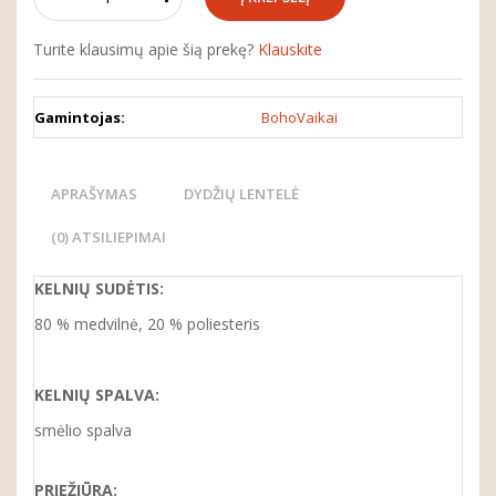
Turite klausimų apie šią prekę?
Klauskite
Gamintojas:
BohoVaikai
APRAŠYMAS
DYDŽIŲ LENTELĖ
(0) ATSILIEPIMAI
KELNIŲ SUDĖTIS:
80 % medvilnė, 20 % poliesteris
KELNIŲ
SPALVA:
smėlio spalva
PRIEŽIŪRA: