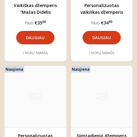
Vaikiškas džemperis
Personalizuotas
"Mažas Didelis
vaikiškas džemperis
Stebuklas"
"Benas"
00
90
Nuo
€35
Nuo
€34
DAUGIAU
DAUGIAU
Į NORŲ SĄRAŠĄ
Į NORŲ SĄRAŠĄ
Naujiena
Naujiena
Personalizuotas
Gimtadienio džemperis