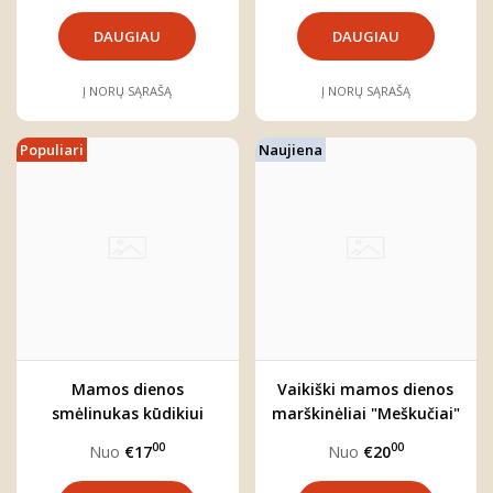
DAUGIAU
DAUGIAU
Į NORŲ SĄRAŠĄ
Į NORŲ SĄRAŠĄ
Populiari
Naujiena
Mamos dienos
Vaikiški mamos dienos
smėlinukas kūdikiui
marškinėliai "Meškučiai"
"Meškučiai"
00
00
Nuo
€17
Nuo
€20