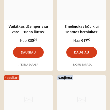
Vaikiškas džemperis su
Smėlinukas kūdikiui
vardu "Boho liūtas"
"Mamos berniukas"
00
00
Nuo
€35
Nuo
€17
DAUGIAU
DAUGIAU
Į NORŲ SĄRAŠĄ
Į NORŲ SĄRAŠĄ
Populiari
Naujiena