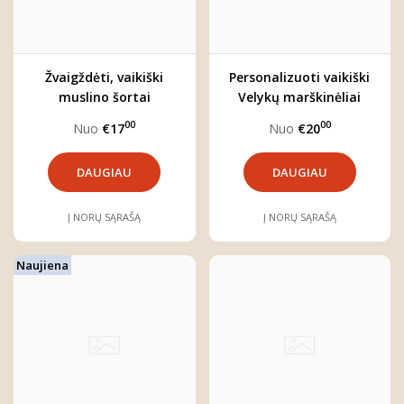
Žvaigždėti, vaikiški
Personalizuoti vaikiški
muslino šortai
Velykų marškinėliai
00
00
Nuo
€17
Nuo
€20
DAUGIAU
DAUGIAU
Į NORŲ SĄRAŠĄ
Į NORŲ SĄRAŠĄ
Naujiena