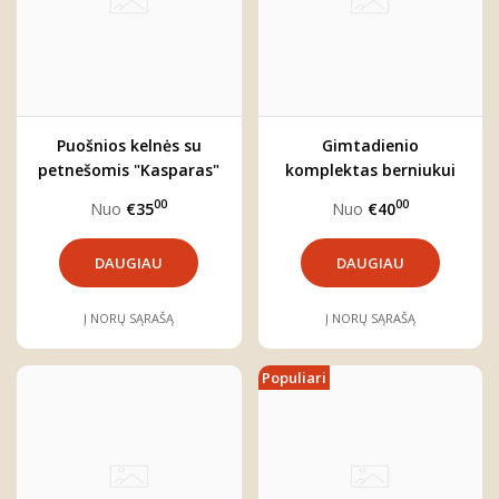
Puošnios kelnės su
Gimtadienio
petnešomis "Kasparas"
komplektas berniukui
"Meškutis"
00
00
Nuo
€35
Nuo
€40
DAUGIAU
DAUGIAU
Į NORŲ SĄRAŠĄ
Į NORŲ SĄRAŠĄ
Populiari