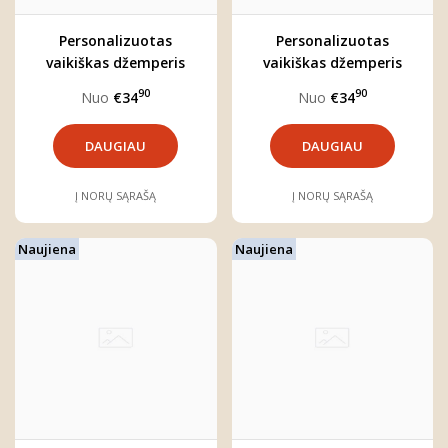
Personalizuotas
Personalizuotas
vaikiškas džemperis
vaikiškas džemperis
berniukui "Kristupas"
berniukui "Mažasis
90
90
Nuo
€34
Nuo
€34
meškutis"
DAUGIAU
DAUGIAU
Į NORŲ SĄRAŠĄ
Į NORŲ SĄRAŠĄ
Naujiena
Naujiena