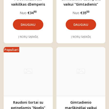
vaikiškas džemperis
vaikui "Gimtadienis"
"Miškas"
90
00
Nuo
€34
Nuo
€35
DAUGIAU
DAUGIAU
Į NORŲ SĄRAŠĄ
Į NORŲ SĄRAŠĄ
Populiari
Raudoni šortai su
Gimtadienio
petnešomis "Noelis"
marškinėliai vaikui