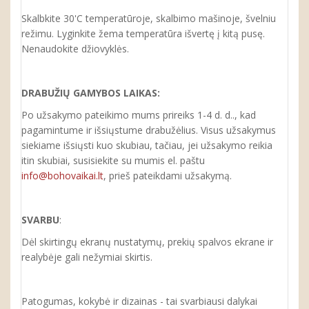
Skalbkite 30'C temperatūroje, skalbimo mašinoje, švelniu
režimu. Lyginkite žema temperatūra išvertę į kitą pusę.
Nenaudokite džiovyklės.
DRABUŽIŲ GAMYBOS LAIKAS:
Po užsakymo pateikimo mums prireiks 1-4 d. d.., kad
pagamintume ir
išsiųstume
drabužėlius. Visus užsakymus
siekiame išsiųsti kuo skubiau, tačiau, jei užsakymo reikia
itin skubiai, susisiekite su mumis el. paštu
info@bohovaikai.lt
, prieš pateikdami užsakymą.
SVARBU
:
Dėl skirtingų ekranų nustatymų, prekių spalvos ekrane ir
realybėje gali nežymiai skirtis.
Patogumas, kokybė ir dizainas - tai svarbiausi dalykai