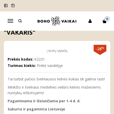
Pagrindinis
BERNIUKAMS
KELNĖS | ŠORTAI
Veliūrinės kelnės vaikams "Vakaris"
0
Navigacija
VELIŪRINĖS KELNĖS VAIKAMS
"VAKARIS"
%
-28
Į NORŲ SĄRAŠĄ
Prekės kodas:
K2231
Turimas kiekis:
Prekė sandėlyje
Tai turbūt pačios švelniausios kelnės kokias tik galima rasti!
Minkšto ir švelnaus medvilnės veliūro kelnės mažiesiems
nuotykių ieškotojams!
Pagaminama ir išsiunčiama per 1-4 d. d.
Sukurta ir pagaminta Lietuvoje