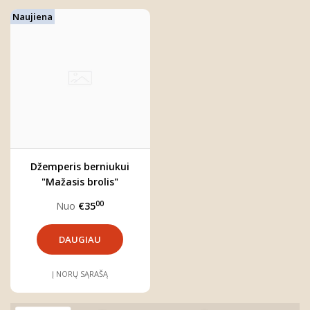
Naujiena
Džemperis berniukui
"Mažasis brolis"
00
Nuo
€35
DAUGIAU
Į NORŲ SĄRAŠĄ