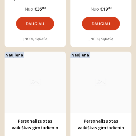
MEŠKUTIS
00
00
Nuo
€35
Nuo
€19
DAUGIAU
DAUGIAU
Į NORŲ SĄRAŠĄ
Į NORŲ SĄRAŠĄ
Naujiena
Naujiena
Personalizuotas
Personalizuotas
vaikiškas gimtadienio
vaikiškas gimtadienio
džemperis "Meškučio
džemperis "Liūtas"