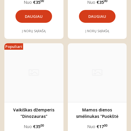
00
00
Nuo
€35
Nuo
€35
šventė"
DAUGIAU
DAUGIAU
Į NORŲ SĄRAŠĄ
Į NORŲ SĄRAŠĄ
Populiari
Vaikiškas džemperis
Mamos dienos
"Dinozauras"
smėlinukas "Puokštė
mamai"
00
00
Nuo
€35
Nuo
€17