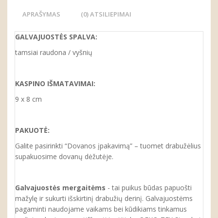
APRAŠYMAS
(0) ATSILIEPIMAI
GALVAJUOSTĖS SPALVA:
tamsiai raudona / vyšnių
KASPINO IŠMATAVIMAI:
9 x 8 cm
PAKUOTĖ:
Galite pasirinkti “Dovanos įpakavimą” – tuomet drabužėlius
supakuosime dovanų dėžutėje.
Galvajuostės mergaitėms
- tai puikus būdas papuošti
mažylę ir sukurti išskirtinį drabužių derinį. Galvajuostėms
pagaminti naudojame vaikams bei kūdikiams tinkamus