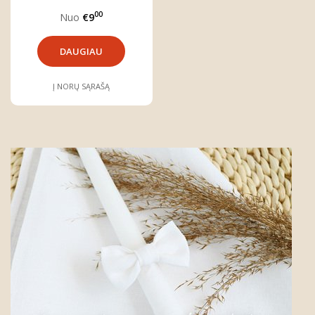
00
Nuo
€9
DAUGIAU
Į NORŲ SĄRAŠĄ