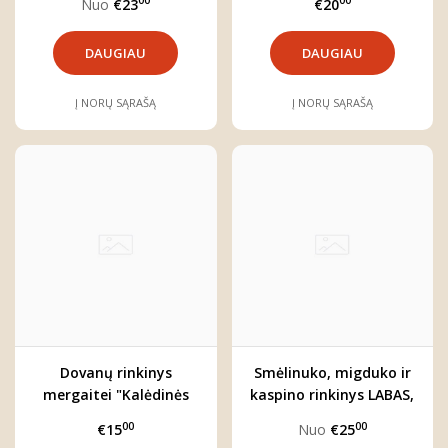
00
00
Nuo
€23
€20
DAUGIAU
DAUGIAU
Į NORŲ SĄRAŠĄ
Į NORŲ SĄRAŠĄ
Dovanų rinkinys
Smėlinuko, migduko ir
mergaitei "Kalėdinės
kaspino rinkinys LABAS,
galvajuostės"
PASAULI
00
00
€15
Nuo
€25