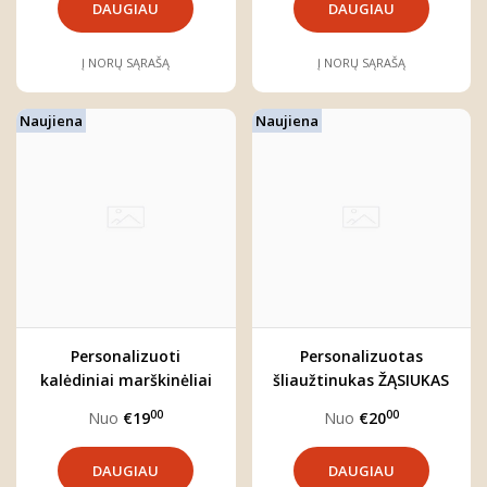
DAUGIAU
DAUGIAU
Į NORŲ SĄRAŠĄ
Į NORŲ SĄRAŠĄ
Naujiena
Naujiena
Personalizuoti
Personalizuotas
kalėdiniai marškinėliai
šliaužtinukas ŽĄSIUKAS
"BRIEDŽIUKAS"
00
00
Nuo
€19
Nuo
€20
DAUGIAU
DAUGIAU