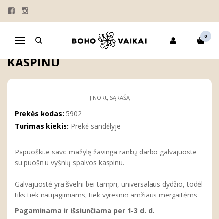
Pagrindinis
MERGAITĖMS
PLAUKŲ AKSESUARAI
GALVAJUOSTĖS
Galvajuostė su vyšnių spalvos kaspinu
0
Navigacija
GALVAJUOSTĖ SU VYŠNIŲ SPALVOS
KASPINU
Į NORŲ SĄRAŠĄ
Prekės kodas:
5902
Turimas kiekis:
Prekė sandėlyje
Papuoškite savo mažylę žavinga rankų darbo galvajuoste
su puošniu vyšnių spalvos kaspinu.
Galvajuostė yra švelni bei tampri, universalaus dydžio, todėl
tiks tiek naujagimiams, tiek vyresnio amžiaus mergaitėms.
Pagaminama ir išsiunčiama per 1-3 d. d.