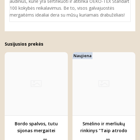
audinius, kurie yra sertifikuoti ir atitinka OEKO-TEX Standart
100 kokybės reikalavimus. Be to, visos galvajuostės
mergaitėms idealiai dera su mūsų kuriamais drabužėliais!
Susijusios prekės
Naujiena
Bordo spalvos, tutu
Smėlino ir merliukų
sijonas mergaitei
rinkinys "Taip atrodo
"Adelina"
meilė"