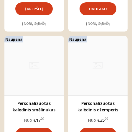
DAUGIAU
Į NORŲ SĄRAŠĄ
Į NORŲ SĄRAŠĄ
Naujiena
Naujiena
Personalizuotas
Personalizuotas
kalėdinis smėlinukas
kalėdinis džemperis
''BRIEDŽIUKAS''
vaikui "BRIEDŽIUKAS"
00
00
Nuo
€17
Nuo
€35