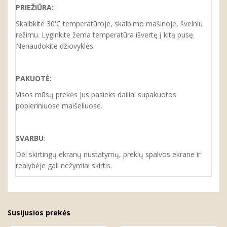
PRIEŽIŪRA:
Skalbkite 30'C temperatūroje, skalbimo mašinoje, švelniu
režimu. Lyginkite žema temperatūra išvertę į kitą pusę.
Nenaudokite džiovyklės.
PAKUOTĖ:
Visos mūsų prekės jus pasieks dailiai supakuotos
popieriniuose maišeliuose.
SVARBU
:
Dėl skirtingų ekranų nustatymų, prekių spalvos ekrane ir
realybėje gali nežymiai skirtis.
Susijusios prekės