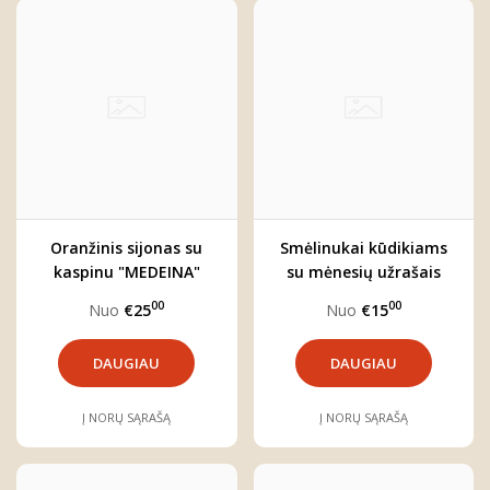
Oranžinis sijonas su
Smėlinukai kūdikiams
kaspinu "MEDEINA"
su mėnesių užrašais
"Stirniukas" (pasirinkite
00
00
Nuo
€25
Nuo
€15
reikiamą mėnesį)
DAUGIAU
DAUGIAU
Į NORŲ SĄRAŠĄ
Į NORŲ SĄRAŠĄ