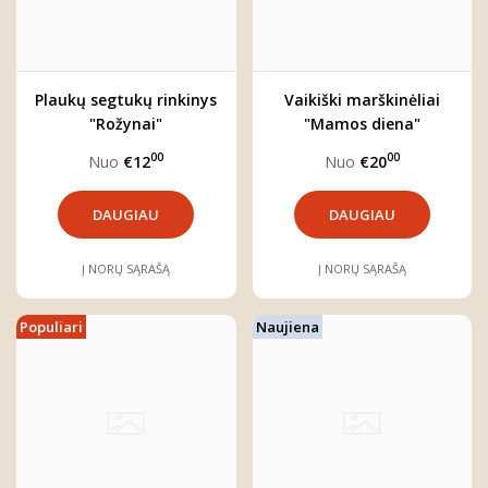
Plaukų segtukų rinkinys
Vaikiški marškinėliai
"Rožynai"
"Mamos diena"
00
00
Nuo
€12
Nuo
€20
DAUGIAU
DAUGIAU
Į NORŲ SĄRAŠĄ
Į NORŲ SĄRAŠĄ
Populiari
Naujiena