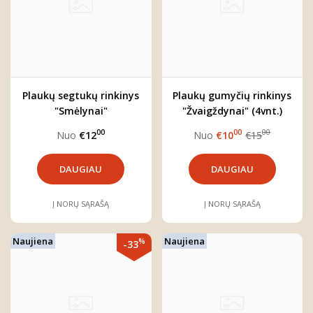
Plaukų segtukų rinkinys
Plaukų gumyčių rinkinys
"Smėlynai"
"Žvaigždynai" (4vnt.)
00
00
00
Nuo
€12
Nuo
€10
€15
DAUGIAU
DAUGIAU
Į NORŲ SĄRAŠĄ
Į NORŲ SĄRAŠĄ
Naujiena
Naujiena
%
-33