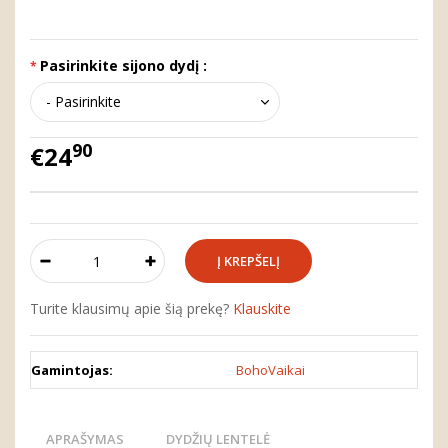
Pasirinkite sijono dydį :
90
€24
Turite klausimų apie šią prekę?
Klauskite
Gamintojas:
BohoVaikai
APRAŠYMAS
DYDŽIŲ LENTELĖ