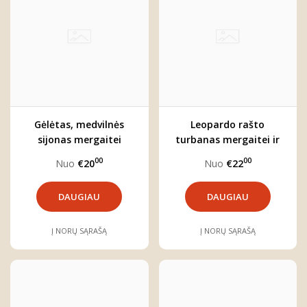
Gėlėtas, medvilnės
Leopardo rašto
sijonas mergaitei
turbanas mergaitei ir
"Rusnė"
kaklo mova "Katytė"
00
00
Nuo
€20
Nuo
€22
DAUGIAU
DAUGIAU
Į NORŲ SĄRAŠĄ
Į NORŲ SĄRAŠĄ