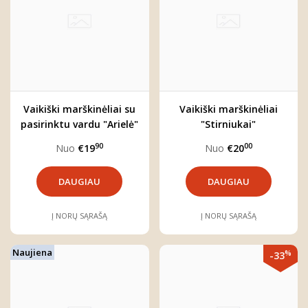
Vaikiški marškinėliai su
Vaikiški marškinėliai
pasirinktu vardu "Arielė"
"Stirniukai"
90
00
Nuo
€19
Nuo
€20
DAUGIAU
DAUGIAU
Į NORŲ SĄRAŠĄ
Į NORŲ SĄRAŠĄ
Naujiena
%
-33