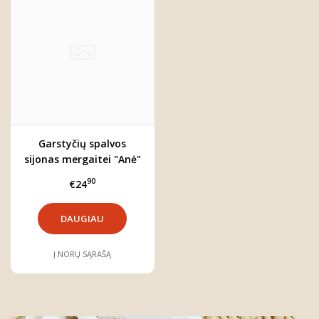
Garstyčių spalvos
sijonas mergaitei "Anė"
90
€24
DAUGIAU
Į NORŲ SĄRAŠĄ