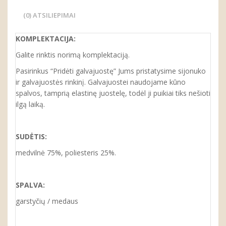
(0) ATSILIEPIMAI
KOMPLEKTACIJA:
Galite rinktis norimą komplektaciją.
Pasirinkus “Pridėti galvajuostę” Jums pristatysime sijonuko
ir galvajuostės rinkinį.
Galvajuostei naudojame kūno
spalvos, tamprią elastinę juostelę, todėl
ji
puikiai tiks nešioti
ilgą laiką.
SUDĖTIS:
medvilnė 75%, poliesteris 25%.
SPALVA:
garstyčių / medaus