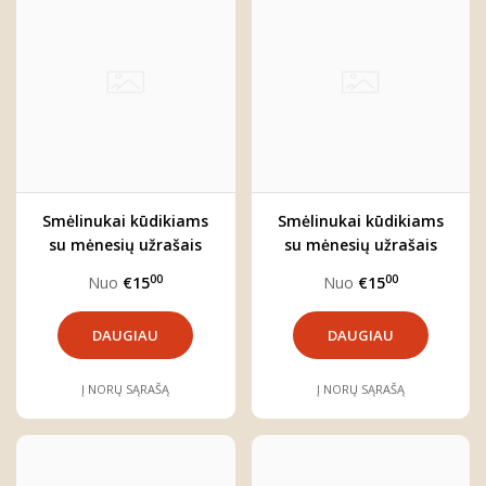
Smėlinukai kūdikiams
Smėlinukai kūdikiams
su mėnesių užrašais
su mėnesių užrašais
"Beždžionėlė"
"Liūtas" (pasirinkite
00
00
Nuo
€15
Nuo
€15
(pasirinkite reikiamą
reikiamą mėnesį)
mėnesį)
DAUGIAU
DAUGIAU
Į NORŲ SĄRAŠĄ
Į NORŲ SĄRAŠĄ