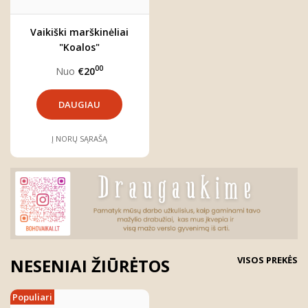
Vaikiški marškinėliai
"Koalos"
00
Nuo
€20
DAUGIAU
Į NORŲ SĄRAŠĄ
VISOS PREKĖS
NESENIAI ŽIŪRĖTOS
Populiari