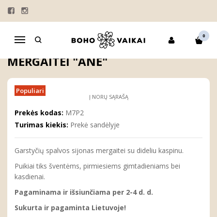
Pagrindinis
MERGAITĖMS
SIJONAI
Garstyčių spalvos sijonas mergaitei "Anė"
0
Navigacija
GARSTYČIŲ SPALVOS SIJONAS
MERGAITEI "ANĖ"
Populiari
Į NORŲ SĄRAŠĄ
Prekės kodas:
M7P2
Turimas kiekis:
Prekė sandėlyje
Garstyčių spalvos sijonas mergaitei su dideliu kaspinu.
Puikiai tiks šventėms, pirmiesiems gimtadieniams bei
kasdienai.
Pagaminama ir išsiunčiama per 2-4 d. d.
Sukurta ir pagaminta Lietuvoje!