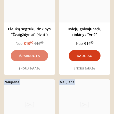
Plaukų segtukų rinkinys
Dviejų galvajuosčių
"Žvaigždynai" (4vnt.)
rinkinys "Anė"
00
00
90
Nuo
€10
€15
Nuo
€14
DAUGIAU
Į NORŲ SĄRAŠĄ
Į NORŲ SĄRAŠĄ
Naujiena
Naujiena