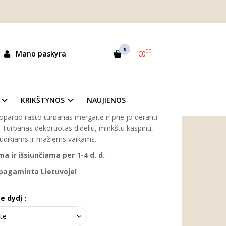
itei ir kaklo mova "Katytė"
 KAKLO MOVA "KATYTĖ"
0
00
Mano paskyra
€0
as:
Ghat00411
ekis:
Prekė sandėlyje
KRIKŠTYNOS
NAUJIENOS
opardo rašto turbanas mergaitė ir prie jo deranti
 Turbanas dekoruotas dideliu, minkštu kaspinu,
 kūdikiams ir mažiems vaikams.
 ir išsiunčiama per 1-4 d. d.
 pagaminta Lietuvoje!
e dydį :