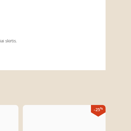
i skirtis.
%
-25