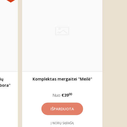
ių
Komplektas mergaitei "Meilė"
bora"
00
Nuo
€39
Į NORŲ SĄRAŠĄ