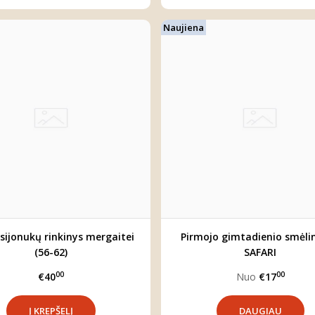
Naujiena
 sijonukų rinkinys mergaitei
Pirmojo gimtadienio smėli
(56-62)
SAFARI
00
00
€40
Nuo
€17
DAUGIAU