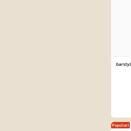
Garstyč
Populiari