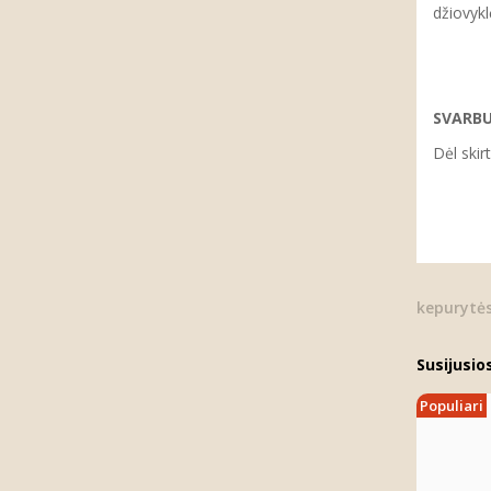
džiovykl
SVARB
Dėl skir
kepurytė
Susijusio
Populiari