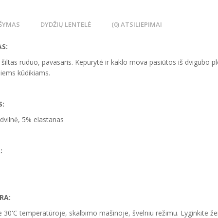
ŠYMAS
DYDŽIŲ LENTELĖ
(0) ATSILIEPIMAI
S:
 šiltas ruduo, pavasaris. Kepurytė ir kaklo mova pasiūtos iš dvigubo pl
iems kūdikiams.
S:
vilnė, 5% elastanas
:
RA:
e 30'C temperatūroje, skalbimo mašinoje, švelniu režimu. Lyginkite ž