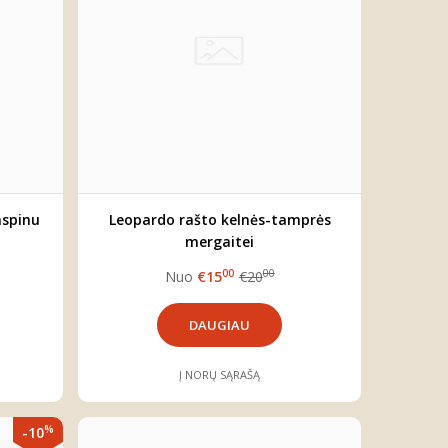
aspinu
Leopardo rašto kelnės-tamprės
mergaitei
00
00
Nuo
€15
€20
DAUGIAU
Į NORŲ SĄRAŠĄ
%
-10