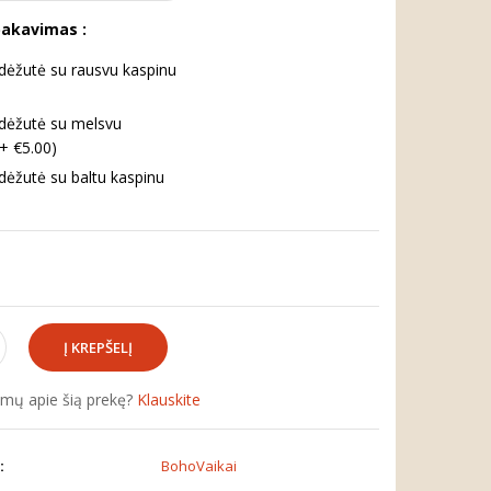
pakavimas :
ėžutė su rausvu kaspinu
dėžutė su melsvu
(+ €5.00)
ėžutė su baltu kaspinu
simų apie šią prekę?
Klauskite
:
BohoVaikai