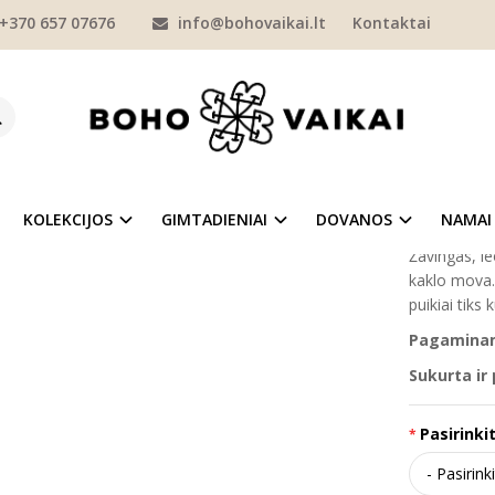
+370 657 07676
info@bohovaikai.lt
Kontaktai
MERGAITĖMS
KEPURĖS | TURBANAI
Leopardo rašto turbanas merga
ARDO RAŠTO TURBANAS MERGAITEI IR
Prekės kod
Į NORŲ SĄRAŠĄ
Turimas ki
KOLEKCIJOS
GIMTADIENIAI
DOVANOS
NAMAI
Žavingas, le
kaklo mova.
puikiai tiks
Pagaminama
Sukurta ir
Pasirinkit