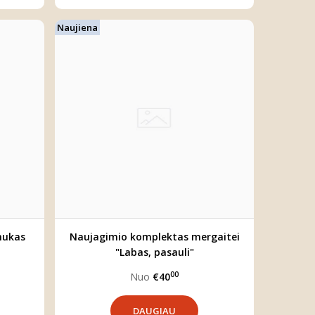
Naujiena
nukas
Naujagimio komplektas mergaitei
"Labas, pasauli"
00
Nuo
€40
DAUGIAU