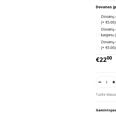
Dovanos į
Dovanų d
(+ €5.00)
Dovanų 
kaspinu 
Dovanų d
(+ €5.00)
00
€22
Turite klau
Gamintojas