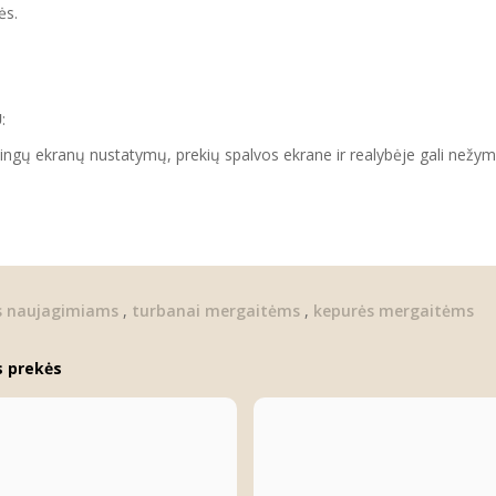
ės.
U
:
tingų ekranų nustatymų, prekių spalvos ekrane ir realybėje gali nežymia
s naujagimiams
,
turbanai mergaitėms
,
kepurės mergaitėms
s prekės