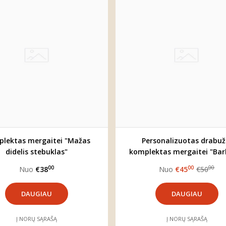
lektas mergaitei "Mažas
Personalizuotas drabuž
didelis stebuklas"
komplektas mergaitei "Bar
+DOVANA
00
00
00
Nuo
€38
Nuo
€45
€50
DAUGIAU
DAUGIAU
Į NORŲ SĄRAŠĄ
Į NORŲ SĄRAŠĄ