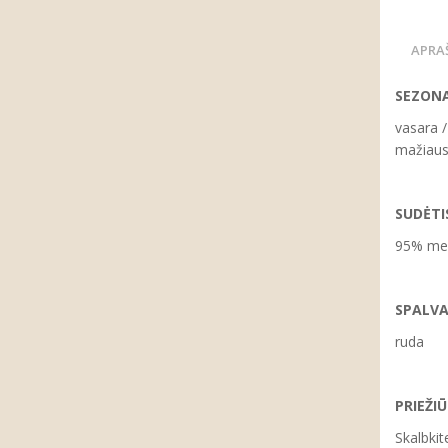
APRA
SEZONA
vasara /
mažiaus
SUDĖTI
95% med
SPALVA
ruda
PRIEŽIŪ
Skalbkit