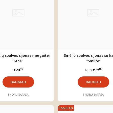
ių spalvos sijonas mergaitei
Smėlio spalvos sijonas su k
"Anė"
"Smiltė"
90
00
€24
Nuo
€25
DAUGIAU
DAUGIAU
Į NORŲ SĄRAŠĄ
Į NORŲ SĄRAŠĄ
Populiari