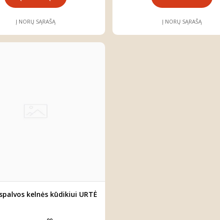
Į NORŲ SĄRAŠĄ
Į NORŲ SĄRAŠĄ
spalvos kelnės kūdikiui URTĖ