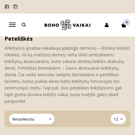
PETELIŠKĖS
Pagrindinis
KRIKŠTYNOS
PETELIŠKĖS
0
Navigacija
Peteliškės
Krikštynos įprastai reikalauja ypatingo dėmesio – išrinkus krikšto
rūbelius, ne ką mažesnį dėmesį verta skirti simboliniams
krikštynų aksesuarams, kurie sukuria vientisą krikšto drabužių
derinį. Peteliškės berniukams – žavus aksesuaras krikštynų
dienai. Čia rasite vienodas varlytes berniukams ir peteliškes
tėčiams, kurios puikiai dėrės kartu krikštynų fotosesijos bei
ceremonijos metu. Taip pat, šios peteliškės krikštynoms gali
tapti gražia dovana krikšto vaikui, kuria mažylis galės iškart
pasipuošti!