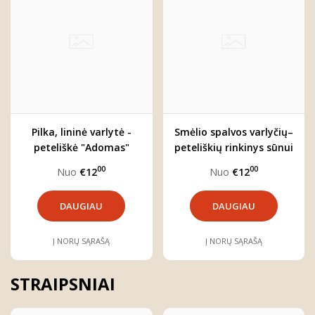
Pilka, lininė varlytė -
Smėlio spalvos varlyčių–
peteliškė "Adomas"
peteliškių rinkinys sūnui
ir tėčiui
00
00
Nuo
€12
Nuo
€12
DAUGIAU
DAUGIAU
Į NORŲ SĄRAŠĄ
Į NORŲ SĄRAŠĄ
STRAIPSNIAI