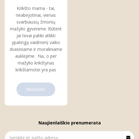
per krikštynas
Krikšto mama - tai,
neabejotinai, vienas
svarbiausių žmonių
mažylio gyvenime. Būtent
jai tėvai patiki atlikti
ypatingą vaidmenį vaiko
dvasiniame ir moraliniame
auklėjime. Na, o per
mažylio krikštynas
krikštamotei yra pas
DAUGIAU
Naujienlaiškio prenumerata