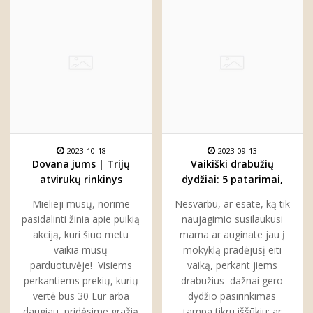
2023-10-18
2023-09-13
Dovana jums | Trijų
Vaikiški drabužių
atvirukų rinkinys
dydžiai: 5 patarimai,
kiekvienam
kaip juos suprasti ir
Mielieji mūsų, norime
Nesvarbu, ar esate, ką tik
pasirinkti
pasidalinti žinia apie puikią
naujagimio susilaukusi
akciją, kuri šiuo metu
mama ar auginate jau į
vaikia mūsų
mokyklą pradėjusį eiti
parduotuvėje! Visiems
vaiką, perkant jiems
perkantiems prekių, kurių
drabužius dažnai gero
vertė bus 30 Eur arba
dydžio pasirinkimas
daugiau, pridėsime gražią
tampa tikru iššūkiu: ar