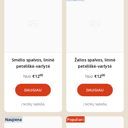
Smėlio spalvos, lininė
Žalios spalvos, lininė
peteliškė-varlytė
peteliškė-varlytė
"Jonas"
"Leonas"
00
00
Nuo
€12
Nuo
€12
DAUGIAU
DAUGIAU
Į NORŲ SĄRAŠĄ
Į NORŲ SĄRAŠĄ
Naujiena
Populiari