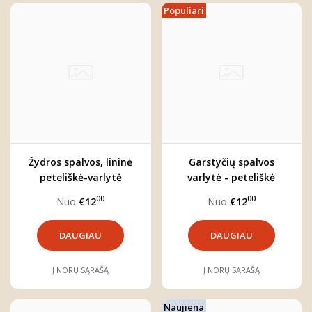
Populiari
Žydros spalvos, lininė
Garstyčių spalvos
peteliškė-varlytė
varlytė - peteliškė
"Jokūbas"
"Rojus"
00
00
Nuo
€12
Nuo
€12
DAUGIAU
DAUGIAU
Į NORŲ SĄRAŠĄ
Į NORŲ SĄRAŠĄ
Naujiena