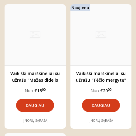
Naujiena
Vaikiški marškinėliai su
Vaikiški marškinėliai su
užrašu "Mažas didelis
užrašu "Tėčio mergytė"
stebuklas"
00
00
Nuo
€18
Nuo
€20
DAUGIAU
DAUGIAU
Į NORŲ SĄRAŠĄ
Į NORŲ SĄRAŠĄ