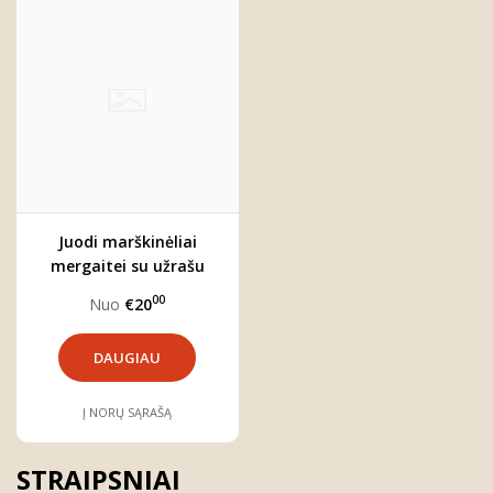
Juodi marškinėliai
mergaitei su užrašu
"Mamos mergytė"
00
Nuo
€20
DAUGIAU
Į NORŲ SĄRAŠĄ
STRAIPSNIAI