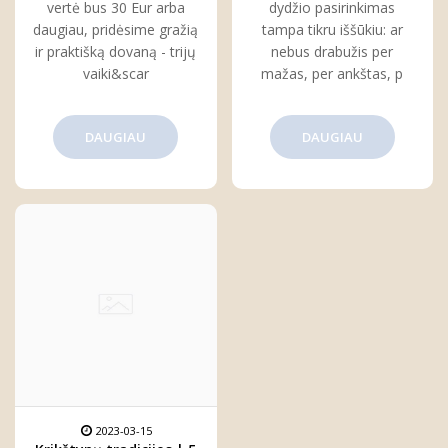
vertė bus 30 Eur arba
dydžio pasirinkimas
daugiau, pridėsime gražią
tampa tikru iššūkiu: ar
ir praktišką dovaną - trijų
nebus drabužis per
vaiki&scar
mažas, per ankštas, p
DAUGIAU
DAUGIAU
2023-03-15