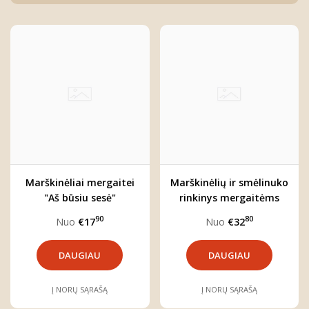
Marškinėliai mergaitei
Marškinėlių ir smėlinuko
"Aš būsiu sesė"
rinkinys mergaitėms
"Sesutės"
90
80
Nuo
€17
Nuo
€32
DAUGIAU
DAUGIAU
Į NORŲ SĄRAŠĄ
Į NORŲ SĄRAŠĄ