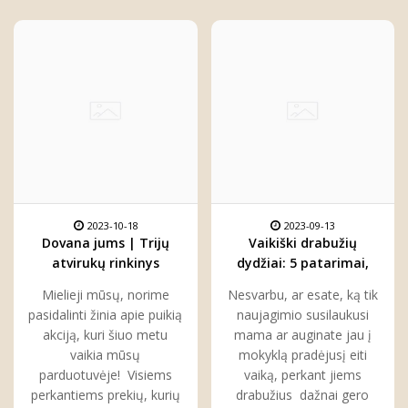
2023-10-18
2023-09-13
Dovana jums | Trijų
Vaikiški drabužių
atvirukų rinkinys
dydžiai: 5 patarimai,
kiekvienam
kaip juos suprasti ir
Mielieji mūsų, norime
Nesvarbu, ar esate, ką tik
pasirinkti
pasidalinti žinia apie puikią
naujagimio susilaukusi
akciją, kuri šiuo metu
mama ar auginate jau į
vaikia mūsų
mokyklą pradėjusį eiti
parduotuvėje! Visiems
vaiką, perkant jiems
perkantiems prekių, kurių
drabužius dažnai gero