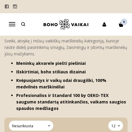
MARŠKINĖLIAI SU UŽRAŠAIS
Pagrindinis
MERGAITĖMS
MARŠKINĖLIAI
0
Navigacija
MARŠKINĖLIAI SU UŽRAŠAIS
Sveiki, atvykę į mūsų vaikiškų marškinėlių kategoriją, kurioje
rasite didelį pasirinkimą smagių, žaismingų ir įdomių marškinėlių
jūsų mažyliams.
Meninkų akvarele piešti piešiniai
Išskirtiniai, boho stiliaus dizainai
Kvėpuojantys ir vaikų odai draugiški, 100%
medvilnės marškinėliai
Profesionalios ir Standard 100 by OEKO-TEX
saugumo standartą atitinkančios, vaikams saugios
spaudos medžiagos