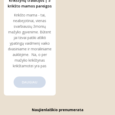
Krikštynų tradicijos | 5
krikšto mamos pareigos
per krikštynas
Krikšto mama - tai,
neabejotinai, vienas
svarbiausių žmonių
mažylio gyvenime. Būtent
jai tėvai patiki atlikti
ypatingą vaidmenį vaiko
dvasiniame ir moraliniame
auklėjime. Na, o per
mažylio krikštynas
krikštamotei yra pas
DAUGIAU
Naujienlaiškio prenumerata