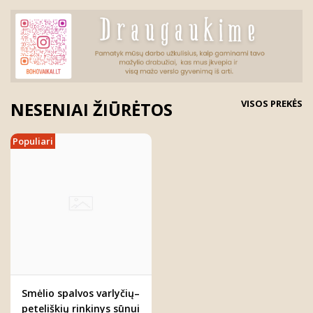
VISOS PREKĖS
NESENIAI ŽIŪRĖTOS
Populiari
Smėlio spalvos varlyčių–
peteliškių rinkinys sūnui