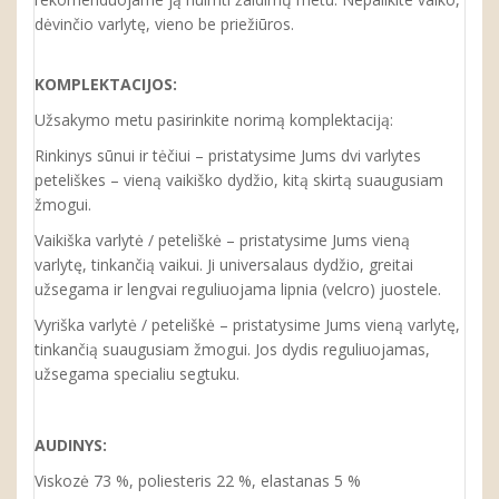
dėvinčio varlytę, vieno be priežiūros.
KOMPLEKTACIJOS:
Užsakymo metu pasirinkite norimą komplektaciją:
Rinkinys sūnui ir tėčiui – pristatysime Jums dvi varlytes
peteliškes – vieną vaikiško dydžio, kitą skirtą suaugusiam
žmogui.
Vaikiška varlytė / peteliškė – pristatysime Jums vieną
varlytę, tinkančią vaikui. Ji universalaus dydžio, greitai
užsegama ir lengvai reguliuojama lipnia (velcro) juostele.
Vyriška varlytė / peteliškė – pristatysime Jums vieną varlytę,
tinkančią suaugusiam žmogui. Jos dydis reguliuojamas,
užsegama specialiu segtuku.
AUDINYS:
Viskozė 73 %, poliesteris 22 %, elastanas 5 %