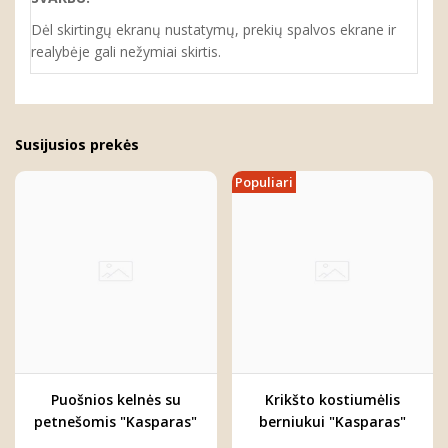
Dėl skirtingų ekranų nustatymų, prekių spalvos ekrane ir
realybėje gali nežymiai skirtis.
Susijusios prekės
Populiari
Puošnios kelnės su
Krikšto kostiumėlis
petnešomis "Kasparas"
berniukui "Kasparas"
(trijų dalių)