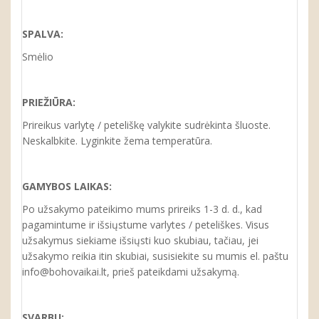
SPALVA:
Smėlio
PRIEŽIŪRA:
Prireikus varlytę / peteliškę valykite sudrėkinta šluoste.
Neskalbkite. Lyginkite žema temperatūra.
GAMYBOS LAIKAS:
Po užsakymo pateikimo mums prireiks 1-3 d. d., kad
pagamintume ir išsiųstume varlytes / peteliškes. Visus
užsakymus siekiame išsiųsti kuo skubiau, tačiau, jei
užsakymo reikia itin skubiai, susisiekite su mumis el. paštu
info@bohovaikai.lt, prieš pateikdami užsakymą.
SVARBU: