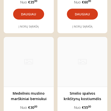
00
00
Nuo
€35
Nuo
€60
DAUGIAU
DAUGIAU
Į NORŲ SĄRAŠĄ
Į NORŲ SĄRAŠĄ
Medvilnės muslino
Smėlio spalvos
marškiniai berniukui
krikštynų kostiumėlis
"Pijus"
berniukui su medvilnės
00
00
Nuo
€30
Nuo
€55
marškiniais