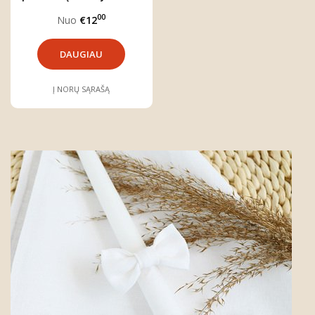
ir tėčiui
00
Nuo
€12
DAUGIAU
Į NORŲ SĄRAŠĄ