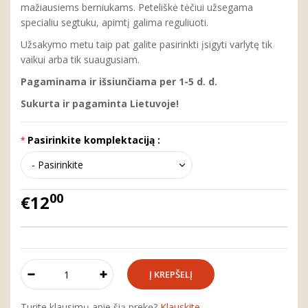
mažiausiems berniukams. Peteliškė tėčiui užsegama
specialiu segtuku, apimtį galima reguliuoti.
Užsakymo metu taip pat galite pasirinkti įsigyti varlytę tik
vaikui arba tik suaugusiam.
Pagaminama ir išsiunčiama per 1-5 d. d.
Sukurta ir pagaminta Lietuvoje!
Pasirinkite komplektaciją :
00
€12
Turite klausimų apie šią prekę?
Klauskite