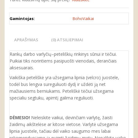
Gamintojas:
BohoVaikai
APRAŠYMAS
(0) ATSILIEPIMAI
Rankų darbo varlyčių–peteliškių rinkinys sūnui ir tėčiui.
Puikiai tiks norintiems pasipuošti vienodais, derančiais
aksesuarais.
Vaikiška peteliškė yra užsegama lipnia (velcro) juostele,
todėl bus lengva sureguliuoti dydį ir uždėti ją net
mažiausiems berniukams. Peteliškė tėčiui užsegama
specialiu segtuku, apimtį galima reguliuoti.
DĖMESIO!
Neleiskite vaikui, dėvinčiam varlytę, žaisti
žaidimų aikštelėse ar kitose vietose. Varlytė užsegama
lipnia juostele, tačiau dėl vaiko saugumo mes labai
rekomenduojame ją nuimti žaidimų metu. Nepalikite vaiko,