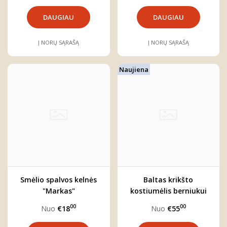
DAUGIAU
DAUGIAU
Į NORŲ SĄRAŠĄ
Į NORŲ SĄRAŠĄ
Naujiena
Smėlio spalvos kelnės
Baltas krikšto
"Markas"
kostiumėlis berniukui
"Gustavas"
00
00
Nuo
€18
Nuo
€55