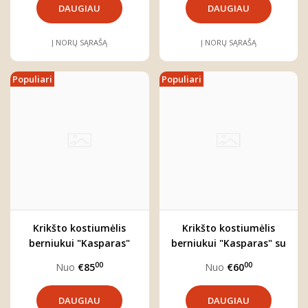
DAUGIAU
DAUGIAU
Į NORŲ SĄRAŠĄ
Į NORŲ SĄRAŠĄ
Populiari
Populiari
Krikšto kostiumėlis
Krikšto kostiumėlis
berniukui "Kasparas"
berniukui "Kasparas" su
(keturių dalių)
šortais
00
00
Nuo
€85
Nuo
€60
DAUGIAU
DAUGIAU