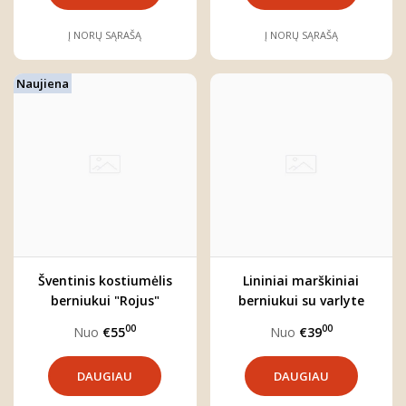
Į NORŲ SĄRAŠĄ
Į NORŲ SĄRAŠĄ
Naujiena
Šventinis kostiumėlis
Lininiai marškiniai
berniukui "Rojus"
berniukui su varlyte
"Bernardas"
00
00
Nuo
€55
Nuo
€39
DAUGIAU
DAUGIAU