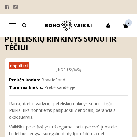
Pagrindinis
KRIKŠTYNOS
PETELIŠKĖS
Smėlio spalvos varlyčių–peteliškių rinkinys sūnui ir tėčiui
0
Navigacija
SMĖLIO SPALVOS VARLYČIŲ–
PETELIŠKIŲ RINKINYS SŪNUI IR
TĖČIUI
Populiari
Į NORŲ SĄRAŠĄ
Prekės kodas:
BowtieSand
Turimas kiekis:
Prekė sandėlyje
Rankų darbo varlyčių–peteliškių rinkinys sūnui ir tėčiui.
Puikiai tiks norintiems pasipuošti vienodais, derančiais
aksesuarais.
Vaikiška peteliškė yra užsegama lipnia (velcro) juostele,
todėl bus lengva sureguliuoti dydį ir uždėti ją net