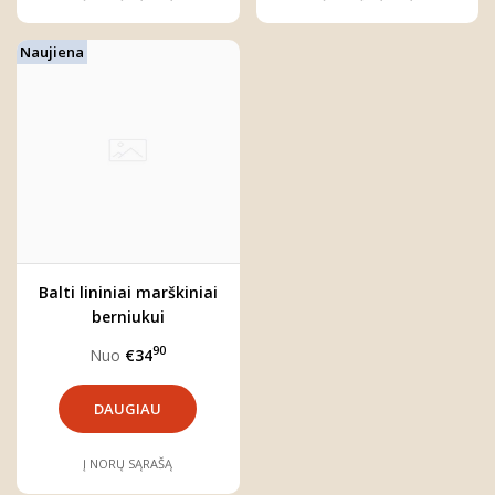
Naujiena
Balti lininiai marškiniai
berniukui
90
Nuo
€34
DAUGIAU
Į NORŲ SĄRAŠĄ