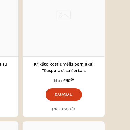
s su
Krikšto kostiumėlis berniukui
"Kasparas" su šortais
00
Nuo
€60
DAUGIAU
Į NORŲ SĄRAŠĄ