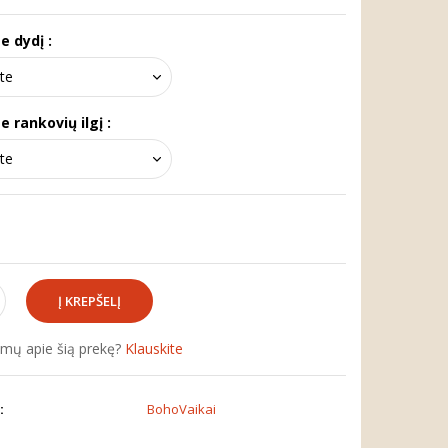
e dydį :
e rankovių ilgį :
simų apie šią prekę?
Klauskite
:
BohoVaikai