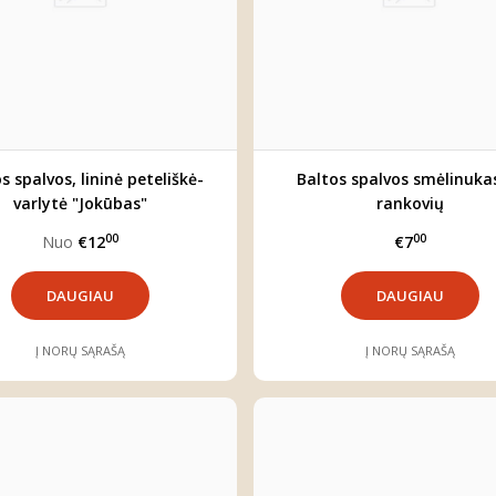
s spalvos, lininė peteliškė-
Baltos spalvos smėlinuka
varlytė "Jokūbas"
rankovių
00
00
Nuo
€12
€7
DAUGIAU
DAUGIAU
Į NORŲ SĄRAŠĄ
Į NORŲ SĄRAŠĄ