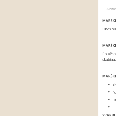
APRA
MARŠKI
Linas su
MARŠK
Po užsa
skubiau,
MARŠKI
sk
ly
ne
SVARB