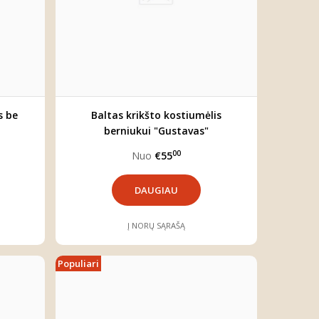
s be
Baltas krikšto kostiumėlis
berniukui "Gustavas"
00
Nuo
€55
DAUGIAU
Į NORŲ SĄRAŠĄ
Populiari