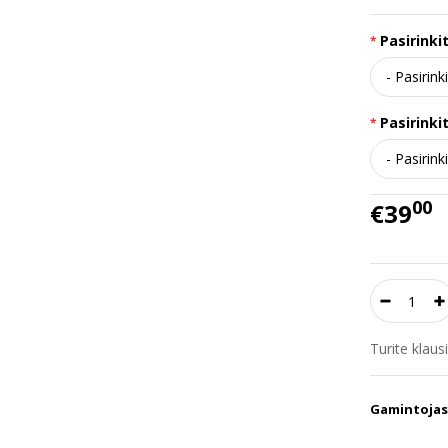
Pasirinkit
Pasirinkit
00
€39
Turite klau
Gamintojas