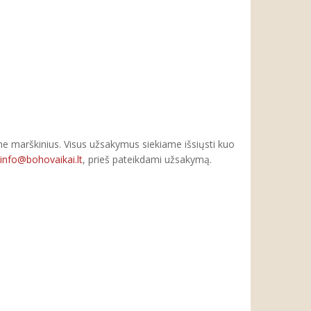
e marškinius. Visus užsakymus siekiame išsiųsti kuo
info@bohovaikai.lt
, prieš pateikdami užsakymą.