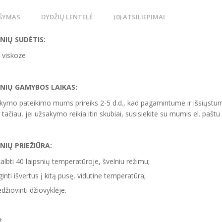
ŠYMAS
DYDŽIŲ LENTELĖ
(0) ATSILIEPIMAI
NIŲ SUDĖTIS:
 viskoze
INIŲ
GAMYBOS LAIKAS:
kymo pateikimo mums prireiks 2-5 d.d., kad pagamintume ir išsiųstum
 tačiau, jei užsakymo reikia itin skubiai, susisiekite su mumis el. paštu
NIŲ PRIEŽIŪRA:
albti 40 laipsnių temperatūroje, švelniu režimu;
ginti išvertus į kitą pusę, vidutine temperatūra;
džiovinti džiovyklėje.
U
: