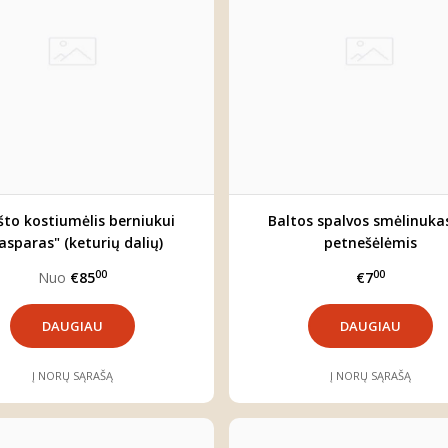
što kostiumėlis berniukui
Baltos spalvos smėlinuka
asparas" (keturių dalių)
petnešėlėmis
00
00
Nuo
€85
€7
DAUGIAU
DAUGIAU
Į NORŲ SĄRAŠĄ
Į NORŲ SĄRAŠĄ