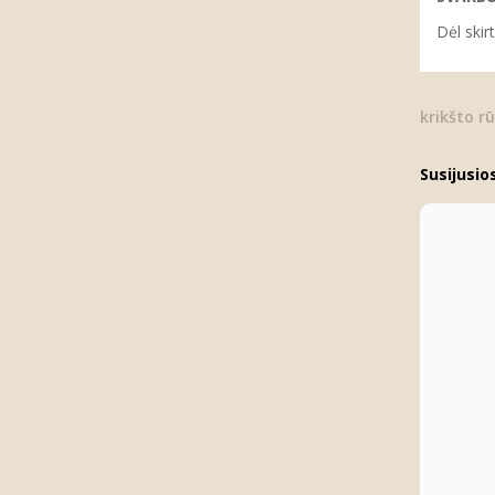
Dėl skir
krikšto r
Susijusio