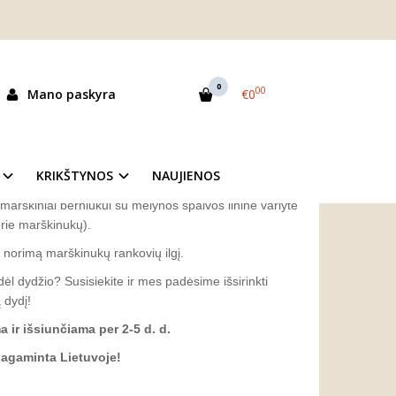
varlyte "Bernardas"
YTE "BERNARDAS"
0
00
Mano paskyra
€0
as:
BSH01
ekis:
Prekė sandėlyje
KRIKŠTYNOS
NAUJIENOS
ai marškiniai berniukui su mėlynos spalvos linine varlyte
 prie marškinukų).
is norimą marškinukų rankovių ilgį.
 dėl dydžio? Susisiekite ir mes padėsime išsirinkti
 dydį!
ir išsiunčiama per 2-5 d. d.
pagaminta Lietuvoje!