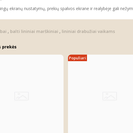
tingų ekranų nustatymų, prekių spalvos ekrane ir realybėje gali nežymia
ūbai
,
balti lininiai marškiniai
,
lininiai drabužiai vaikams
s prekės
Populiari