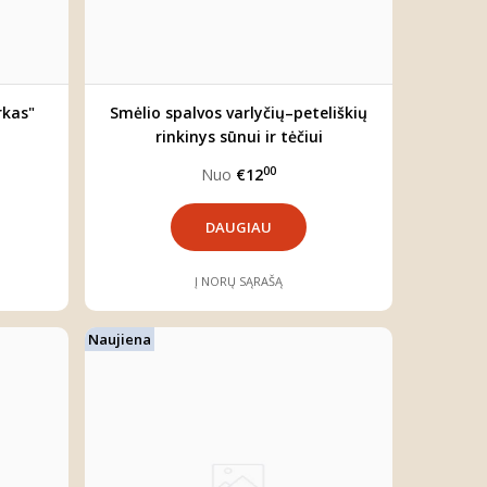
rkas"
Smėlio spalvos varlyčių–peteliškių
rinkinys sūnui ir tėčiui
00
Nuo
€12
DAUGIAU
Į NORŲ SĄRAŠĄ
Naujiena