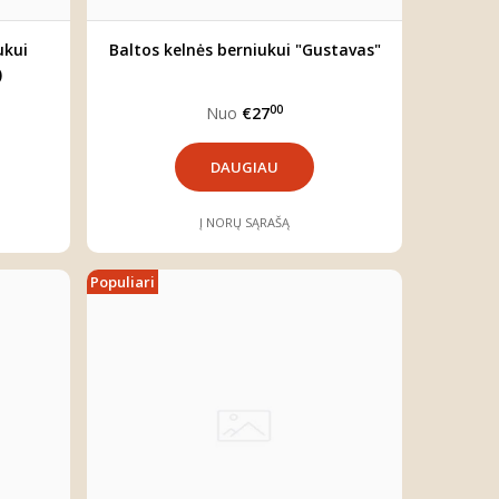
ukui
Baltos kelnės berniukui "Gustavas"
)
00
Nuo
€27
DAUGIAU
Į NORŲ SĄRAŠĄ
Populiari