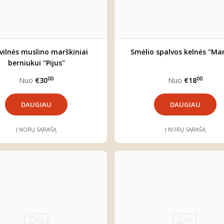
ilnės muslino marškiniai
Smėlio spalvos kelnės "Ma
berniukui "Pijus"
00
00
Nuo
€30
Nuo
€18
DAUGIAU
DAUGIAU
Į NORŲ SĄRAŠĄ
Į NORŲ SĄRAŠĄ