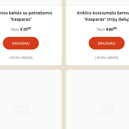
nios kelnės su petnešomis
Krikšto kostiumėlis berni
"Kasparas"
"Kasparas" (trijų dalių
00
00
Nuo
€35
Nuo
€60
DAUGIAU
DAUGIAU
Į NORŲ SĄRAŠĄ
Į NORŲ SĄRAŠĄ