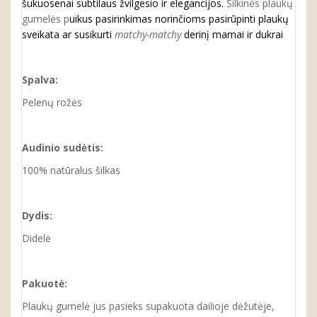
šukuosenai subtilaus žvilgesio ir elegancijos.
Šilkinės plaukų
gumelės p
uikus pasirinkimas norinčioms pasirūpinti plaukų
sveikata ar susikurti
matchy-matchy
derinį mamai ir dukrai
Spalva:
Pelenų rožės
Audinio sudėtis:
100% natūralus šilkas
Dydis:
Didelė
Pakuotė:
Plaukų gumelė jus pasieks supakuota dailioje dėžutėje,