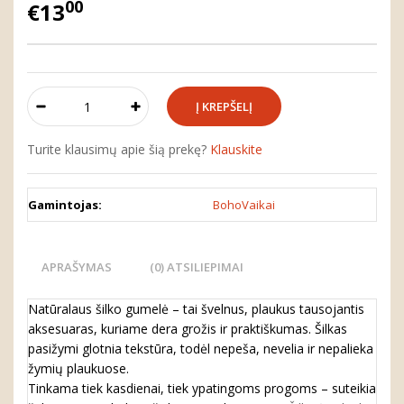
00
€13
Turite klausimų apie šią prekę?
Klauskite
Gamintojas:
BohoVaikai
APRAŠYMAS
(0) ATSILIEPIMAI
Natūralaus šilko gumelė – tai švelnus, plaukus tausojantis
aksesuaras, kuriame dera grožis ir praktiškumas.
Šilkas
pasižymi glotnia tekstūra, todėl nepeša, nevelia ir nepalieka
žymių plaukuose.
Tinkama tiek kasdienai, tiek ypatingoms progoms – suteikia