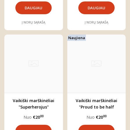
DAUGIAU
DAUGIAU
Į NORŲ SĄRAŠĄ
Į NORŲ SĄRAŠĄ
Naujiena
Vaikiški marškinėliai
Vaikiški marškinėliai
"Superherojus"
"Proud to be half
Lithuanian"
00
00
Nuo
€20
Nuo
€20