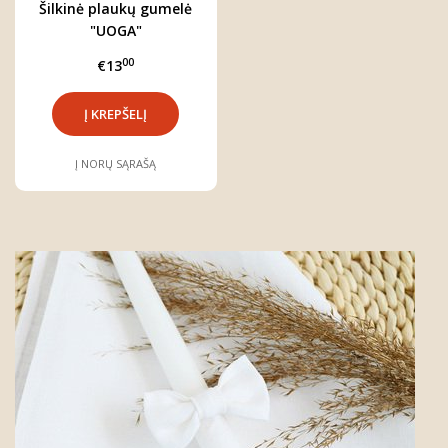
Šilkinė plaukų gumelė
"UOGA"
00
€13
Į NORŲ SĄRAŠĄ