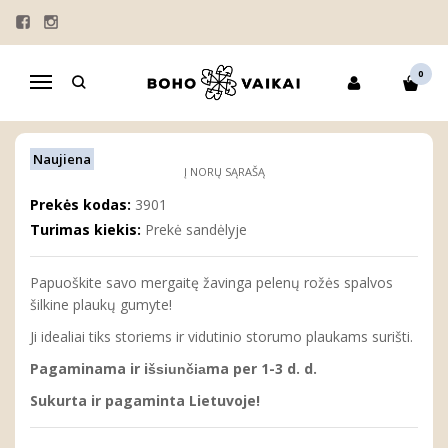
Pagrindinis
MERGAITĖMS
PLAUKŲ AKSESUARAI
ŠILKINĖS GUMELĖS
Šilkinė plaukų gumelė "UOGA"
0
Navigacija
ŠILKINĖ PLAUKŲ GUMELĖ "UOGA"
Naujiena
Į NORŲ SĄRAŠĄ
Prekės kodas:
3901
Turimas kiekis:
Prekė sandėlyje
Papuoškite savo mergaitę žavinga pelenų rožės spalvos
šilkine plaukų gumyte!
Ji idealiai tiks storiems ir vidutinio storumo plaukams surišti.
Pagaminama ir i
ma per 1-3 d. d.
šsiunčia
Sukurta ir pagaminta Lietuvoje!