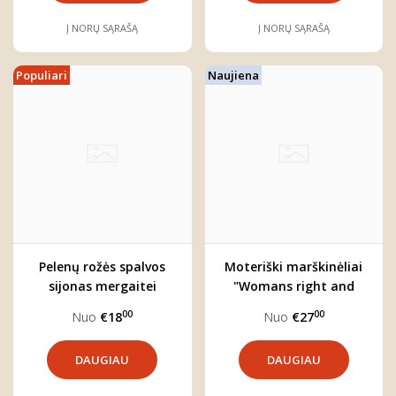
Į NORŲ SĄRAŠĄ
Į NORŲ SĄRAŠĄ
Populiari
Naujiena
Pelenų rožės spalvos
Moteriški marškinėliai
sijonas mergaitei
"Womans right and
"LULU"
wrongs"
00
00
Nuo
€18
Nuo
€27
DAUGIAU
DAUGIAU