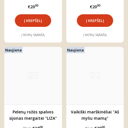
00
00
€20
€20
Į NORŲ SĄRAŠĄ
Į NORŲ SĄRAŠĄ
Naujiena
Naujiena
Pelenų rožės spalvos
Vaikiški marškinėliai "Aš
sijonas mergaitei "LIZA"
myliu mamą"
00
00