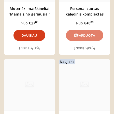
Moteriški marškinėliai
Personalizuotas
"Mama žino geriausiai"
kalėdinis komplektas
"BLIZGU"
00
00
Nuo
€27
Nuo
€40
DAUGIAU
Į NORŲ SĄRAŠĄ
Į NORŲ SĄRAŠĄ
Naujiena