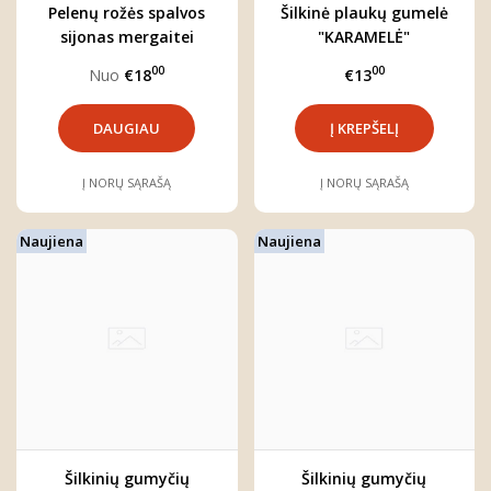
Pelenų rožės spalvos
Šilkinė plaukų gumelė
sijonas mergaitei
"KARAMELĖ"
"ARIELĖ"
00
00
Nuo
€18
€13
DAUGIAU
Į NORŲ SĄRAŠĄ
Į NORŲ SĄRAŠĄ
Naujiena
Naujiena
Šilkinių gumyčių
Šilkinių gumyčių