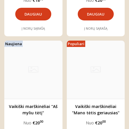
Nuo
€18
Nuo
€20
DAUGIAU
DAUGIAU
Į NORŲ SĄRAŠĄ
Į NORŲ SĄRAŠĄ
Naujiena
Populiari
Vaikiški marškinėliai "Aš
Vaikiški marškinėliai
myliu tėtį"
"Mano tėtis geriausias"
00
00
Nuo
€20
Nuo
€20