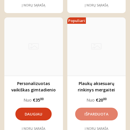
Į NORŲ SĄRAŠĄ
Į NORŲ SĄRAŠĄ
Populiari
Personalizuotas
Plaukų aksesuarų
vaikiškas gimtadienio
rinkinys mergaitei
džemperis "Boho
00
00
Nuo
€35
Nuo
€20
Vaivorykštė"
DAUGIAU
Į NORŲ SĄRAŠĄ
Į NORŲ SĄRAŠĄ