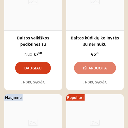
Baltos vaikiškos
Baltos kūdikių kojinytės
pėdkelnės su
su nėrinuku
kaspinėliais
00
00
Nuo
€7
€6
DAUGIAU
Į NORŲ SĄRAŠĄ
Į NORŲ SĄRAŠĄ
Naujiena
Populiari