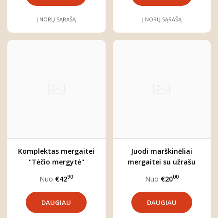
Į NORŲ SĄRAŠĄ
Į NORŲ SĄRAŠĄ
Komplektas mergaitei
Juodi marškinėliai
"Tėčio mergytė"
mergaitei su užrašu
"Mamos mergytė"
90
00
Nuo
€42
Nuo
€20
DAUGIAU
DAUGIAU