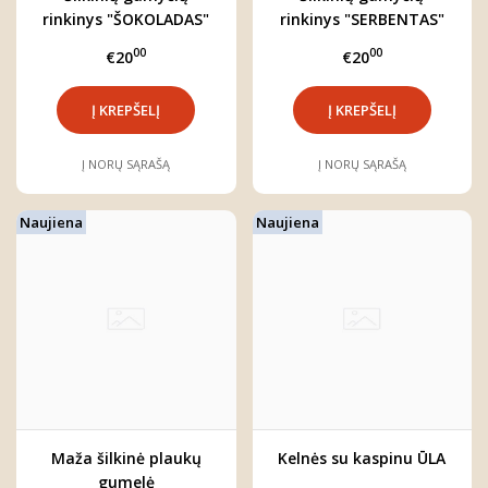
rinkinys "ŠOKOLADAS"
rinkinys "SERBENTAS"
00
00
€20
€20
Į NORŲ SĄRAŠĄ
Į NORŲ SĄRAŠĄ
Naujiena
Naujiena
Maža šilkinė plaukų
Kelnės su kaspinu ŪLA
gumelė