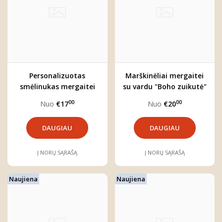
Personalizuotas
Marškinėliai mergaitei
smėlinukas mergaitei
su vardu "Boho zuikutė"
"Boho zuikutė"
00
00
Nuo
€17
Nuo
€20
DAUGIAU
DAUGIAU
Į NORŲ SĄRAŠĄ
Į NORŲ SĄRAŠĄ
Naujiena
Naujiena