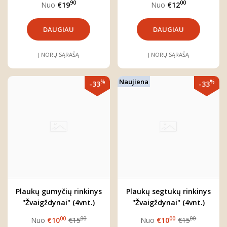
90
00
Nuo
€19
Nuo
€12
DAUGIAU
DAUGIAU
Į NORŲ SĄRAŠĄ
Į NORŲ SĄRAŠĄ
Naujiena
%
%
-33
-33
Plaukų gumyčių rinkinys
Plaukų segtukų rinkinys
"Žvaigždynai" (4vnt.)
"Žvaigždynai" (4vnt.)
00
00
00
00
Nuo
€10
€15
Nuo
€10
€15