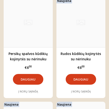
Naujiena
Persikų spalvos kūdikių
Rudos kūdikių kojinytės
kojinytės su nėrinuku
su nėrinuku
00
00
€6
€6
DAUGIAU
DAUGIAU
Į NORŲ SĄRAŠĄ
Į NORŲ SĄRAŠĄ
Naujiena
Naujiena