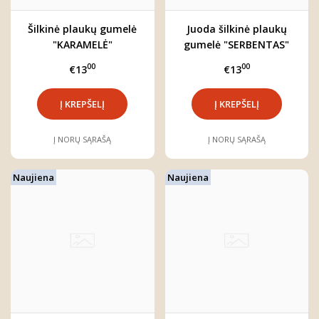
Šilkinė plaukų gumelė
Juoda šilkinė plaukų
"KARAMELĖ"
gumelė "SERBENTAS"
00
00
€13
€13
Į NORŲ SĄRAŠĄ
Į NORŲ SĄRAŠĄ
Naujiena
Naujiena