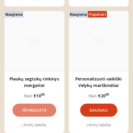
Naujiena
Naujiena
Populiari
Plaukų segtukų rinkinys
Personalizuoti vaikiški
mergaitei
Velykų marškinėliai
"Kiškutė"
00
00
Nuo
€10
Nuo
€20
DAUGIAU
Į NORŲ SĄRAŠĄ
Į NORŲ SĄRAŠĄ