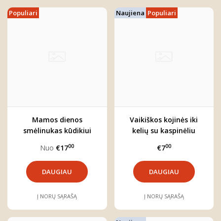
Populiari
Naujiena
Populiari
Mamos dienos
Vaikiškos kojinės iki
smėlinukas kūdikiui
kelių su kaspinėliu
"Meškučiai"
00
00
Nuo
€17
€7
DAUGIAU
DAUGIAU
Į NORŲ SĄRAŠĄ
Į NORŲ SĄRAŠĄ