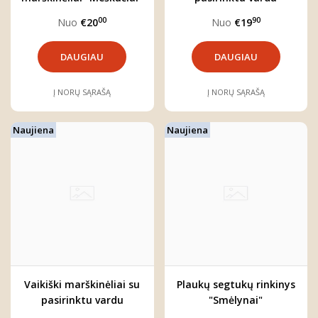
"Gėlynai"
00
90
Nuo
€20
Nuo
€19
DAUGIAU
DAUGIAU
Į NORŲ SĄRAŠĄ
Į NORŲ SĄRAŠĄ
Naujiena
Naujiena
Vaikiški marškinėliai su
Plaukų segtukų rinkinys
pasirinktu vardu
"Smėlynai"
"Žolynai"