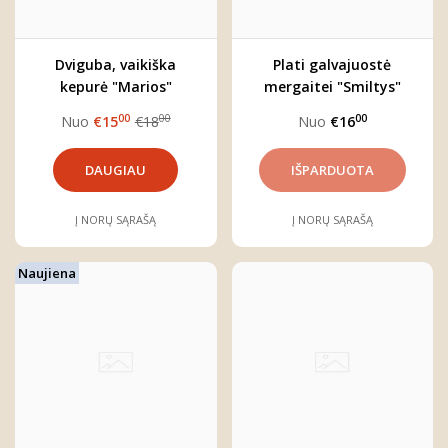
Dviguba, vaikiška
Plati galvajuostė
kepurė "Marios"
mergaitei "Smiltys"
(rinkitės norimą spalvą)
00
00
00
Nuo
€15
€18
Nuo
€16
DAUGIAU
Į NORŲ SĄRAŠĄ
Į NORŲ SĄRAŠĄ
Naujiena