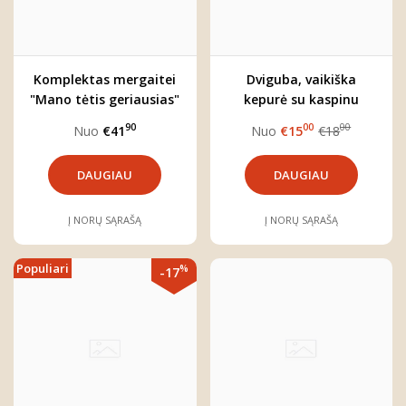
Komplektas mergaitei
Dviguba, vaikiška
"Mano tėtis geriausias"
kepurė su kaspinu
"Kopos" (rinkitės norimą
90
00
00
Nuo
€41
Nuo
€15
€18
spalvą)
DAUGIAU
DAUGIAU
Į NORŲ SĄRAŠĄ
Į NORŲ SĄRAŠĄ
Populiari
%
-17