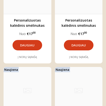
Personalizuotas
Personalizuotas
kalėdinis smėlinukas
kalėdinis smėlinukas
''VAINIKĖLIS''
''ATVAŽIUOJA KALĖDOS''
00
00
Nuo
€17
Nuo
€17
DAUGIAU
DAUGIAU
Į NORŲ SĄRAŠĄ
Į NORŲ SĄRAŠĄ
Naujiena
Naujiena