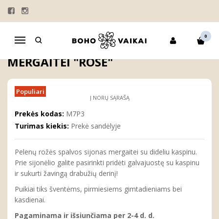
Pagrindinis
MERGAITĖMS
SIJONAI
Pelenų rožės spalvos sijonas mergaitei "Rose"
0
Navigacija
PELENŲ ROŽĖS SPALVOS SIJONAS
MERGAITEI "ROSE"
Populiari
Į NORŲ SĄRAŠĄ
Prekės kodas:
M7P3
Turimas kiekis:
Prekė sandėlyje
Pelenų rožės spalvos sijonas mergaitei su dideliu kaspinu.
Prie sijonėlio galite pasirinkti pridėti galvajuostę su kaspinu
ir sukurti žavingą drabužių derinį!
Puikiai tiks šventėms, pirmiesiems gimtadieniams bei
kasdienai.
Pagaminama ir išsiunčiama per 2-4 d. d.