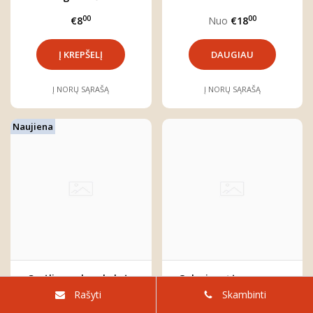
00
00
€8
Nuo
€18
DAUGIAU
Į NORŲ SĄRAŠĄ
Į NORŲ SĄRAŠĄ
Naujiena
Smėlio spalvos kelnės
Galvajuostė su rausvu
kūdikiui URTĖ
spalvos kaspinu
Rašyti
Skambinti