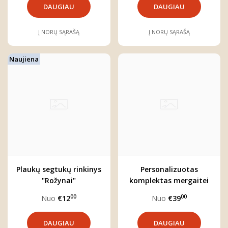
DAUGIAU
DAUGIAU
Į NORŲ SĄRAŠĄ
Į NORŲ SĄRAŠĄ
Naujiena
Plaukų segtukų rinkinys
Personalizuotas
"Rožynai"
komplektas mergaitei
"Olivija"
00
00
Nuo
€12
Nuo
€39
DAUGIAU
DAUGIAU