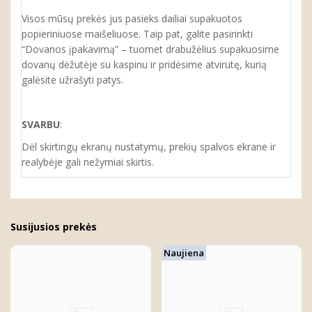
Visos mūsų prekės jus pasieks dailiai supakuotos
popieriniuose maišeliuose. Taip pat, galite pasirinkti
“Dovanos įpakavimą” – tuomet drabužėlius supakuosime
dovanų dėžutėje su kaspinu ir pridėsime atvirutę, kurią
galėsite užrašyti patys.
SVARBU
:
Dėl skirtingų ekranų nustatymų, prekių spalvos ekrane ir
realybėje gali nežymiai skirtis.
Susijusios prekės
Naujiena