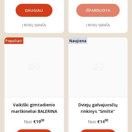
DAUGIAU
Į NORŲ SĄRAŠĄ
Į NORŲ SĄRAŠĄ
Populiari
Naujiena
Vaikiški gimtadienio
Dviejų galvajuosčių
marškinėliai BALERINA
rinkinys "Smiltė"
00
90
Nuo
€19
Nuo
€14