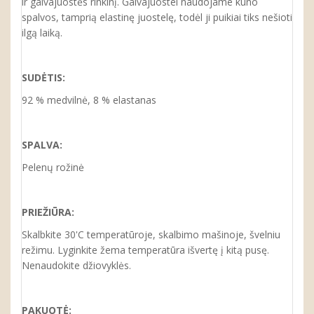
ir galvajuostės rinkinį.
Galvajuostei naudojame kūno
spalvos, tamprią elastinę juostelę, todėl
ji
puikiai tiks nešioti
ilgą laiką.
SUDĖTIS:
92 % medvilnė, 8 %
elastanas
SPALVA:
Pelenų rožinė
PRIEŽIŪRA:
Skalbkite 30'C temperatūroje, skalbimo mašinoje, švelniu
režimu. Lyginkite žema temperatūra išvertę į kitą pusę.
Nenaudokite džiovyklės.
PAKUOTĖ: