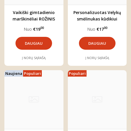
Vaikiški gimtadienio
Personalizuotas Velykų
marškinėliai ROŽINIS
smėlinukas kūdikiui
SKAIČIUS
"Kiškutė"
00
00
Nuo
€19
Nuo
€17
DAUGIAU
DAUGIAU
Į NORŲ SĄRAŠĄ
Į NORŲ SĄRAŠĄ
Naujiena
Populiari
Populiari