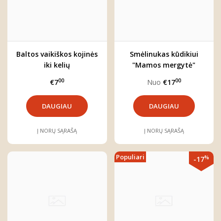
Baltos vaikiškos kojinės
Smėlinukas kūdikiui
iki kelių
"Mamos mergytė"
00
00
€7
Nuo
€17
DAUGIAU
DAUGIAU
Į NORŲ SĄRAŠĄ
Į NORŲ SĄRAŠĄ
Populiari
%
-17