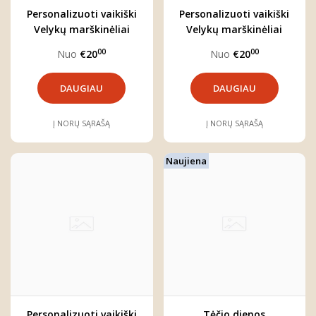
Personalizuoti vaikiški
Personalizuoti vaikiški
Velykų marškinėliai
Velykų marškinėliai
"Kiškutė"
"Pavasaris"
00
00
Nuo
€20
Nuo
€20
DAUGIAU
DAUGIAU
Į NORŲ SĄRAŠĄ
Į NORŲ SĄRAŠĄ
Naujiena
Personalizuoti vaikiški
Tėčio dienos