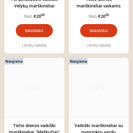
Velykų marškinėliai
marškinėliai vaikams
"Velykos"
"Sveikinimas tėčiui"
00
00
Nuo
€20
Nuo
€20
DAUGIAU
DAUGIAU
Į NORŲ SĄRAŠĄ
Į NORŲ SĄRAŠĄ
Naujiena
Naujiena
Tėčio dienos vaikiški
Vaikiški marškinėliai su
marškinėliai "Meškučiai"
pasirinktu vardu