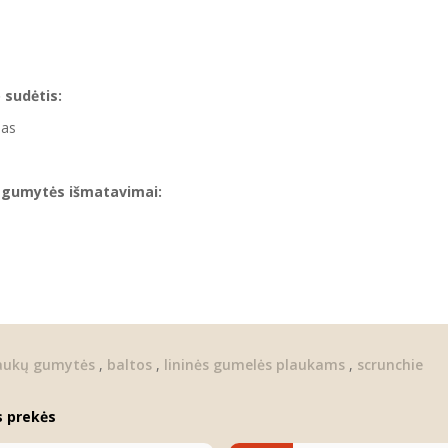
 sudėtis:
nas
s gumytės išmatavimai:
laukų gumytės
,
baltos
,
lininės gumelės plaukams
,
scrunchie
s prekės