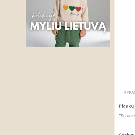
APRA
Plaukų
"Scrunc
Spalva: