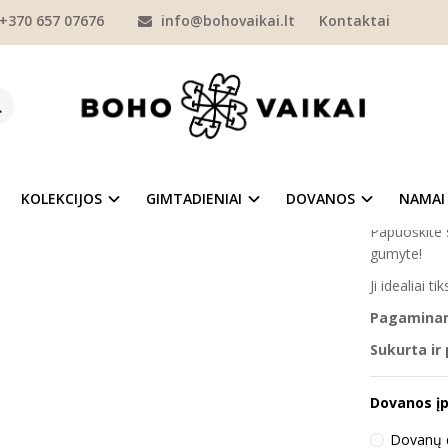
+370 657 07676
info@bohovaikai.lt
Kontaktai
MERGAITĖMS
PLAUKŲ AKSESUARAI
PLAUKŲ GUMYTĖS
Lininė pl
NĖ PLAUKŲ GUMYTĖ "SNIEGYNAI"
Prekės kod
Į NORŲ SĄRAŠĄ
Turimas ki
KOLEKCIJOS
GIMTADIENIAI
DOVANOS
NAMAI
Papuoškite 
gumyte!
Ji idealiai t
Pagaminam
Sukurta ir
Dovanos į
Dovanų d