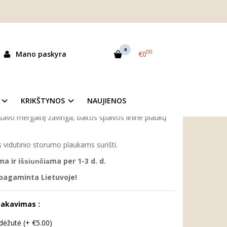
aukų gumytė "Sniegynai"
0
00
Mano paskyra
€0
as:
M643
ekis:
Prekė sandėlyje
KRIKŠTYNOS
NAUJIENOS
savo mergaitę žavinga, baltos spalvos linine plaukų
iks vidutinio storumo plaukams surišti.
a ir i
ma per 1-3 d. d.
šsiunčia
 pagaminta Lietuvoje!
pakavimas :
ėžutė (+ €5.00)