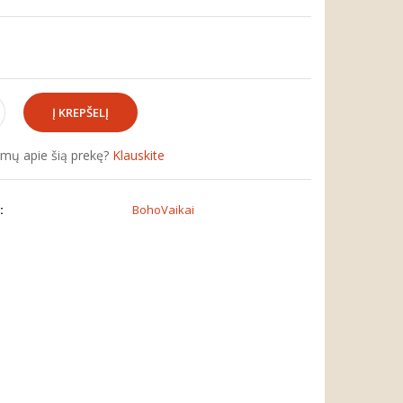
simų apie šią prekę?
Klauskite
:
BohoVaikai