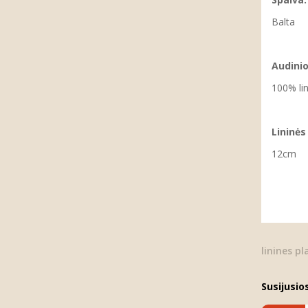
Balta
Audinio
100% li
Lininė
12cm
linines p
Susijusio