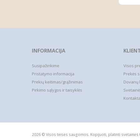
INFORMACIJA
KLIEN
Susipažinkime
Visos pr
Pristatymo informacija
Prekės s
Prekių keitimas/grąžinimas
Dovanų 
Pirkimo sąlygos ir taisyklės
Svetainė
Kontakta
2026 © Visos teisės saugomos. Kopijuoti, platinti svetainės 