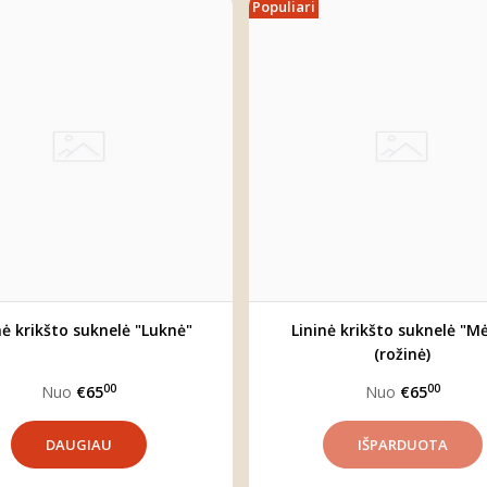
Populiari
nė krikšto suknelė "Luknė"
Lininė krikšto suknelė "M
(rožinė)
00
00
Nuo
€65
Nuo
€65
DAUGIAU