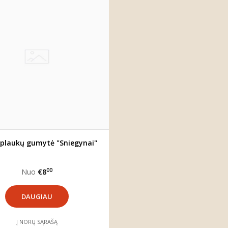
 plaukų gumytė "Sniegynai"
00
Nuo
€8
DAUGIAU
Į NORŲ SĄRAŠĄ