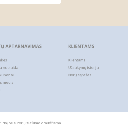
TŲ APTARNAVIMAS
KLIENTAMS
ekės
Klientams
u nuolaida
Užsakymų istorija
kuponai
Norų sąrašas
s medis
i
turinį be autorių sutikimo draudžiama.