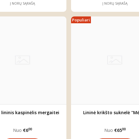
Į NORŲ SĄRAŠĄ
Į NORŲ SĄRAŠĄ
Populiari
 lininis kaspinėlis mergaitei
Lininė krikšto suknelė "M
00
00
Nuo
€6
Nuo
€65