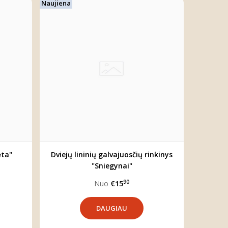
Naujiena
ėta"
Dviejų lininių galvajuosčių rinkinys
"Sniegynai"
90
Nuo
€15
DAUGIAU