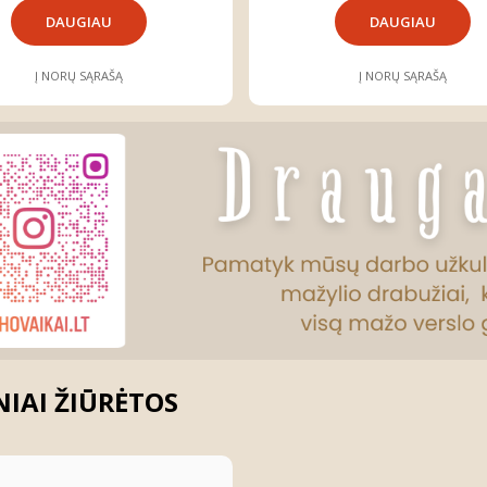
DAUGIAU
DAUGIAU
Į NORŲ SĄRAŠĄ
Į NORŲ SĄRAŠĄ
IAI ŽIŪRĖTOS