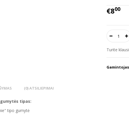
00
€8
Turite klau
Gamintojas
ŠYMAS
(0) ATSILIEPIMAI
 gumytės tipas:
hie" tipo gumytė