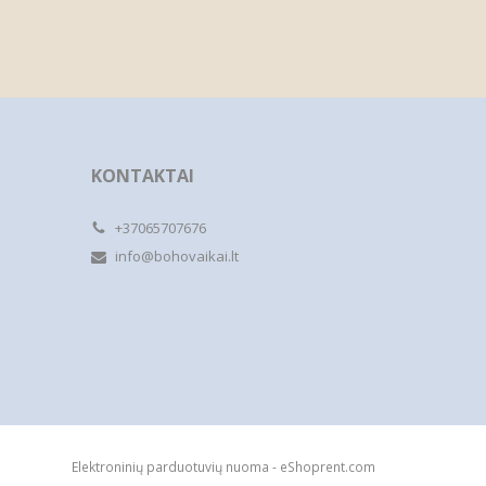
KONTAKTAI
+37065707676
info@bohovaikai.lt
Elektroninių parduotuvių nuoma
-
eShoprent.com