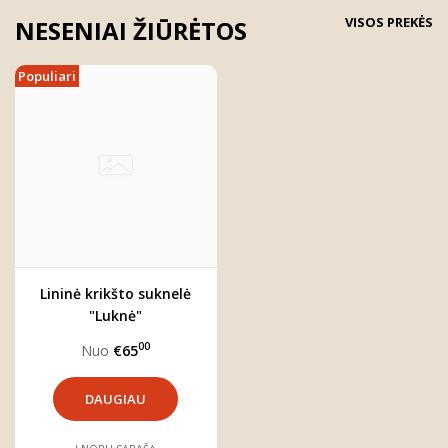
VISOS PREKĖS
NESENIAI ŽIŪRĖTOS
Populiari
Lininė krikšto suknelė
"Luknė"
00
Nuo
€65
DAUGIAU