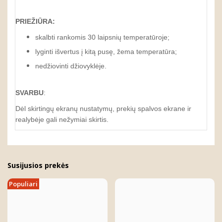
PRIEŽIŪRA:
skalbti rankomis 30 laipsnių temperatūroje;
lyginti išvertus į kitą pusę, žema temperatūra;
nedžiovinti džiovyklėje.
SVARBU
:
Dėl skirtingų ekranų nustatymų, prekių spalvos ekrane ir
realybėje gali nežymiai skirtis.
Susijusios prekės
Populiari