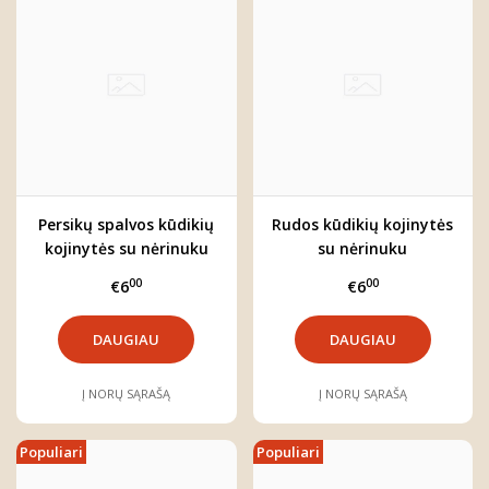
Persikų spalvos kūdikių
Rudos kūdikių kojinytės
kojinytės su nėrinuku
su nėrinuku
00
00
€6
€6
DAUGIAU
DAUGIAU
Į NORŲ SĄRAŠĄ
Į NORŲ SĄRAŠĄ
Populiari
Populiari