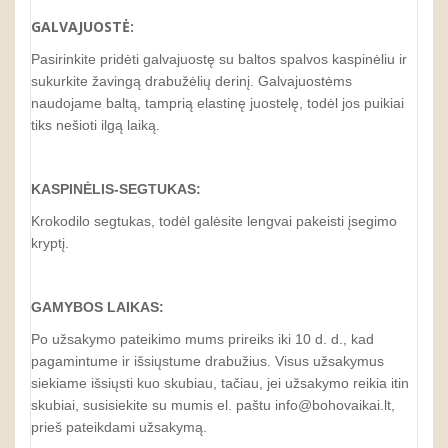
GALVAJUOSTĖ:
Pasirinkite pridėti galvajuostę su baltos spalvos kaspinėliu ir
sukurkite žavingą drabužėlių derinį. Galvajuostėms
naudojame baltą, tamprią elastinę juostelę, todėl jos puikiai
tiks nešioti ilgą laiką.
KASPINĖLIS-SEGTUKAS:
Krokodilo segtukas, todėl galėsite lengvai pakeisti įsegimo
kryptį.
GAMYBOS LAIKAS:
Po užsakymo pateikimo mums prireiks iki 10 d. d., kad
pagamintume ir išsiųstume drabužius. Visus užsakymus
siekiame išsiųsti kuo skubiau, tačiau, jei užsakymo reikia itin
skubiai, susisiekite su mumis el. paštu info@bohovaikai.lt,
prieš pateikdami užsakymą.