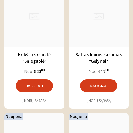
Krikšto skraistė
Baltas lininis kaspinas
"Snieguolė"
"Gėlynai"
00
00
Nuo
€20
Nuo
€17
DAUGIAU
DAUGIAU
Į NORŲ SĄRAŠĄ
Į NORŲ SĄRAŠĄ
Naujiena
Naujiena