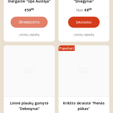
mergaitei "Upė Austėja"
"Sniegynai"
00
00
€59
Nuo
€8
DAUGIAU
Į NORŲ SĄRAŠĄ
Į NORŲ SĄRAŠĄ
Populiari
Lininė plaukų gumytė
Krikšto skraistė "Pienės
"Debesynai"
pūkas"