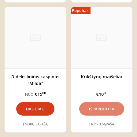
Populiari
Didelis lininis kaspinas
Krikštynų maišeliai
"Milda"
00
00
Nuo
€15
€10
DAUGIAU
Į NORŲ SĄRAŠĄ
Į NORŲ SĄRAŠĄ