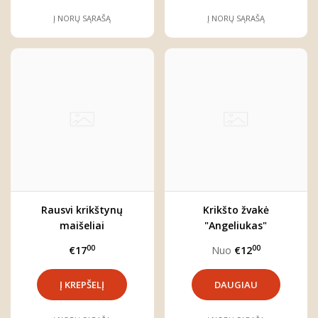
Į NORŲ SĄRAŠĄ
Į NORŲ SĄRAŠĄ
Rausvi krikštynų
Krikšto žvakė
maišeliai
"Angeliukas"
00
00
€17
Nuo
€12
DAUGIAU