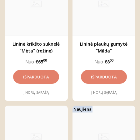
Lininė krikšto suknelė
Lininė plaukų gumytė
"Mėta" (rožinė)
"Milda"
00
00
Nuo
€65
Nuo
€8
Į NORŲ SĄRAŠĄ
Į NORŲ SĄRAŠĄ
Naujiena