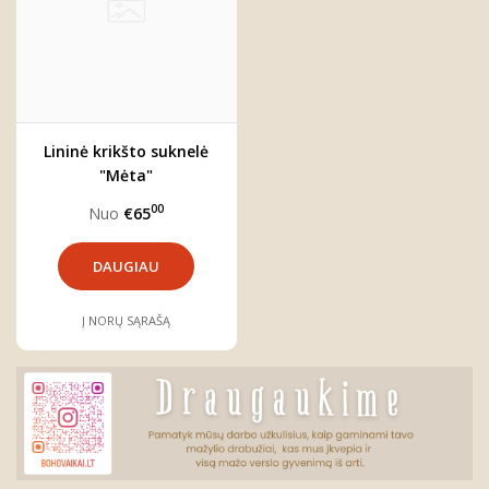
Lininė krikšto suknelė
"Mėta"
00
Nuo
€65
DAUGIAU
Į NORŲ SĄRAŠĄ