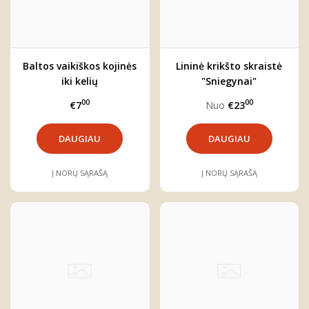
Baltos vaikiškos kojinės
Lininė krikšto skraistė
iki kelių
"Sniegynai"
00
00
€7
Nuo
€23
DAUGIAU
DAUGIAU
Į NORŲ SĄRAŠĄ
Į NORŲ SĄRAŠĄ