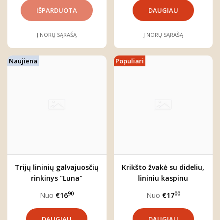
DAUGIAU
Į NORŲ SĄRAŠĄ
Į NORŲ SĄRAŠĄ
Naujiena
Populiari
Trijų lininių galvajuosčių
Krikšto žvakė su dideliu,
rinkinys "Luna"
lininiu kaspinu
90
00
Nuo
€16
Nuo
€17
DAUGIAU
DAUGIAU