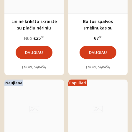
Lininė krikšto skraistė
Baltos spalvos
su plačiu nėriniu
smėlinukas su
"Sniegynai"
petnešėlėmis
00
00
Nuo
€25
€7
DAUGIAU
DAUGIAU
Į NORŲ SĄRAŠĄ
Į NORŲ SĄRAŠĄ
Naujiena
Populiari