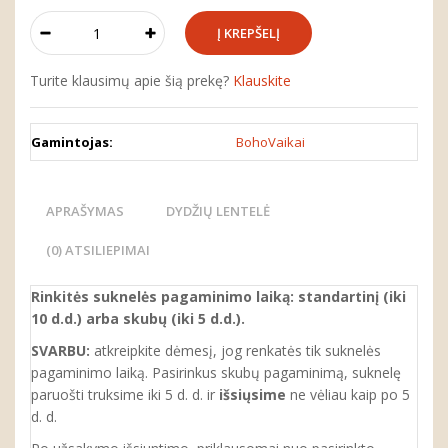
Turite klausimų apie šią prekę?
Klauskite
Gamintojas:
BohoVaikai
APRAŠYMAS
DYDŽIŲ LENTELĖ
(0) ATSILIEPIMAI
Rinkitės suknelės pagaminimo laiką: standartinį (iki
10 d.d.) arba skubų (iki 5 d.d.).
SVARBU:
atkreipkite dėmesį, jog renkatės tik suknelės
pagaminimo laiką. Pasirinkus skubų pagaminimą, suknelę
paruošti truksime iki 5 d. d. ir
išsiųsime
ne vėliau kaip po 5
d. d.