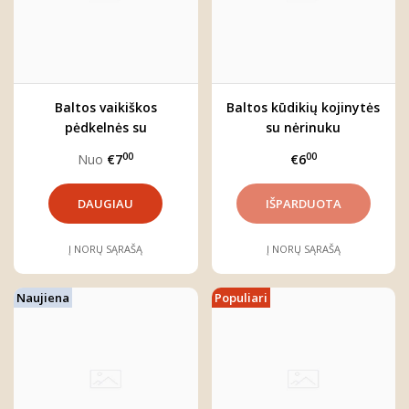
Baltos vaikiškos
Baltos kūdikių kojinytės
pėdkelnės su
su nėrinuku
kaspinėliais
00
00
Nuo
€7
€6
DAUGIAU
Į NORŲ SĄRAŠĄ
Į NORŲ SĄRAŠĄ
Naujiena
Populiari