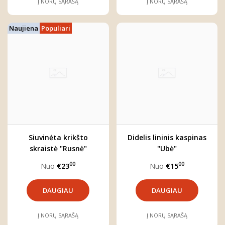
Į NORŲ SĄRAŠĄ
Į NORŲ SĄRAŠĄ
Naujiena
Populiari
Siuvinėta krikšto
Didelis lininis kaspinas
skraistė "Rusnė"
"Ubė"
00
00
Nuo
€23
Nuo
€15
DAUGIAU
DAUGIAU
Į NORŲ SĄRAŠĄ
Į NORŲ SĄRAŠĄ