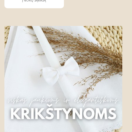
Į NORŲ SĄRAŠĄ