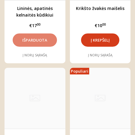
Lininės, apatinės
Krikšto žvakės maišelis
kelnaitės kūdikiui
"Sniegynai"
00
00
€17
€10
Į NORŲ SĄRAŠĄ
Į NORŲ SĄRAŠĄ
Populiari