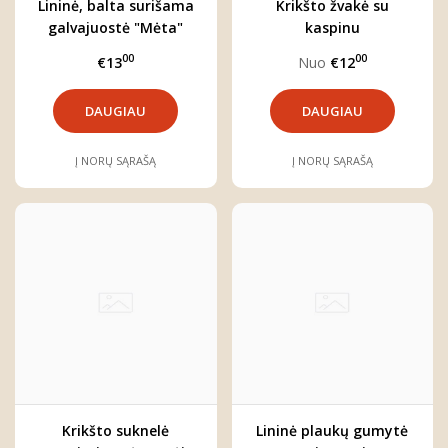
Lininė, balta surišama
Krikšto žvakė su
galvajuostė "Mėta"
kaspinu
00
00
€13
Nuo
€12
DAUGIAU
DAUGIAU
Į NORŲ SĄRAŠĄ
Į NORŲ SĄRAŠĄ
Krikšto suknelė
Lininė plaukų gumytė