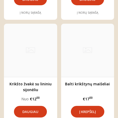
Į NORŲ SĄRAŠĄ
Į NORŲ SĄRAŠĄ
Krikšto žvakė su lininiu
Balti krikštynų maišeliai
sijonėliu
00
00
Nuo
€12
€17
DAUGIAU