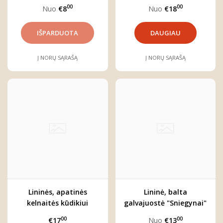
00
00
Nuo
€8
Nuo
€18
DAUGIAU
Į NORŲ SĄRAŠĄ
Į NORŲ SĄRAŠĄ
Lininės, apatinės
Lininė, balta
kelnaitės kūdikiui
galvajuostė "Sniegynai"
"Gėlynai"
00
00
€17
Nuo
€13