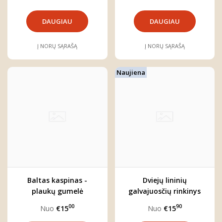
DAUGIAU
DAUGIAU
Į NORŲ SĄRAŠĄ
Į NORŲ SĄRAŠĄ
Naujiena
Baltas kaspinas -
Dviejų lininių
plaukų gumelė
galvajuosčių rinkinys
"Sniegynai"
"Sniegynai"
00
90
Nuo
€15
Nuo
€15