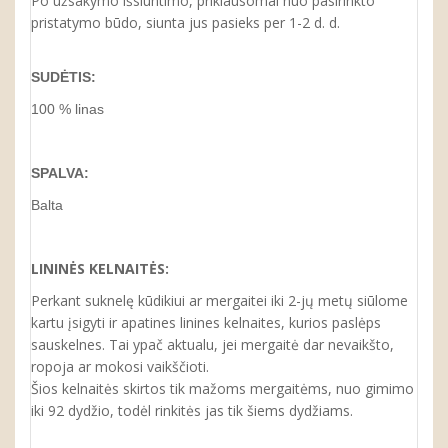
Po užsakymo išsiuntimo, priklausomai nuo pasirinkto
pristatymo būdo, siunta jus pasieks per 1-2 d. d.
SUDĖTIS:
100 % linas
SPALVA:
Balta
LININĖS KELNAITĖS:
Perkant suknelę kūdikiui ar mergaitei iki 2-jų metų siūlome
kartu įsigyti ir apatines linines kelnaites, kurios paslėps
sauskelnes. Tai ypač aktualu, jei mergaitė dar nevaikšto,
ropoja ar mokosi vaikščioti.
Šios kelnaitės skirtos tik mažoms mergaitėms, nuo gimimo
iki 92 dydžio, todėl rinkitės jas tik šiems dydžiams.