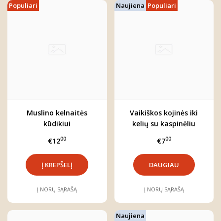
Populiari
Naujiena
Populiari
Muslino kelnaitės
Vaikiškos kojinės iki
kūdikiui
kelių su kaspinėliu
00
00
€12
€7
DAUGIAU
Į NORŲ SĄRAŠĄ
Į NORŲ SĄRAŠĄ
Naujiena