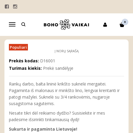
Pagrindinis
MERGAITĖMS
SUKNELĖS
Lininė krikšto suknelė "Luknė"
0
Navigacija
LININĖ KRIKŠTO SUKNELĖ "LUKNĖ"
Populiari
Į NORŲ SĄRAŠĄ
Prekės kodas:
D16001
Turimas kiekis:
Prekė sandėlyje
Rankų darbo, balta lininė krikšto suknelė mergaitei.
Pagaminta iš malonaus ir minkšto lino, lengvai krentanti ir
patogi mažylei. Suknelė su 3/4 rankovėmis, nugaroje
susagstoma sagutėmis.
Nesate tikri dėl reikiamo dydžio? Susisiekite ir mes
padėsime išsirinkti tinkamiausią dydį!
Sukurta ir pagaminta Lietuvoje!