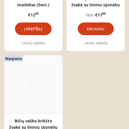
maišeliai (5vnt.)
žvakė su lininiu sijonėliu
00
00
€12
Nuo
€17
DAUGIAU
Į NORŲ SĄRAŠĄ
Į NORŲ SĄRAŠĄ
Naujiena
Bičių vaško krikšto
žvakė su lininiu sijonėliu