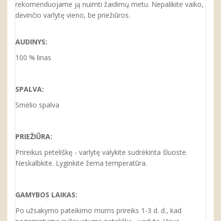
rekomenduojame ją nuimti žaidimų metu. Nepalikite vaiko,
dėvinčio varlytę vieno, be priežiūros.
AUDINYS:
100 % linas
SPALVA:
Smėlio spalva
PRIEŽIŪRA:
Prireikus peteliškę - varlytę valykite sudrėkinta šluoste.
Neskalbkite. Lyginkite žema temperatūra.
GAMYBOS LAIKAS:
Po užsakymo pateikimo mums prireiks 1-3 d. d., kad