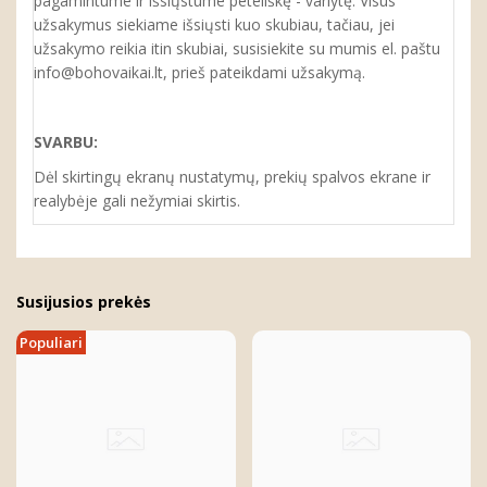
pagamintume ir išsiųstume peteliškę - varlytę. Visus
užsakymus siekiame išsiųsti kuo skubiau, tačiau, jei
užsakymo reikia itin skubiai, susisiekite su mumis el. paštu
info@bohovaikai.lt, prieš pateikdami užsakymą.
SVARBU:
Dėl skirtingų ekranų nustatymų, prekių spalvos ekrane ir
realybėje gali nežymiai skirtis.
Susijusios prekės
Populiari