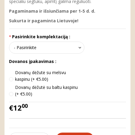
specialiu segtuku, apimtį galima reguliuoti.
Pagaminama ir išsiunčiama per 1-5 d. d.
Sukurta ir pagaminta Lietuvoje!
Pasirinkite komplektaciją :
Dovanos įpakavimas :
Dovanų dėžutė su melsvu
kaspinu (+ €5.00)
Dovanų dėžutė su baltu kaspinu
(+ €5.00)
00
€12