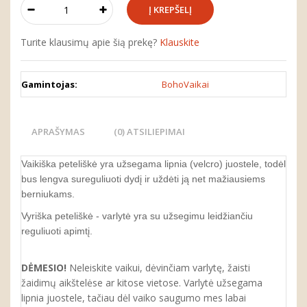
Turite klausimų apie šią prekę?
Klauskite
Gamintojas:
BohoVaikai
APRAŠYMAS
(0) ATSILIEPIMAI
Vaikiška peteliškė yra užsegama lipnia (velcro) juostele, todėl
bus lengva sureguliuoti dydį ir uždėti ją net mažiausiems
berniukams.
Vyriška peteliškė - varlytė yra su užsegimu leidžiančiu
reguliuoti apimtį.
DĖMESIO!
Neleiskite vaikui, dėvinčiam varlytę, žaisti
žaidimų aikštelėse ar kitose vietose. Varlytė užsegama
lipnia juostele, tačiau dėl vaiko saugumo mes labai