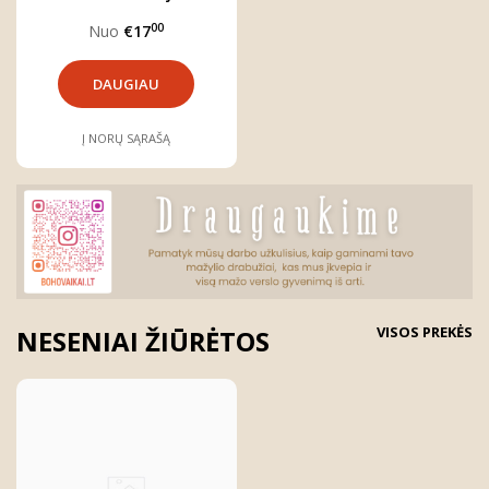
00
Nuo
€17
DAUGIAU
Į NORŲ SĄRAŠĄ
VISOS PREKĖS
NESENIAI ŽIŪRĖTOS