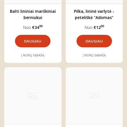
Balti lininiai marškiniai
Pilka, lininė varlytė -
berniukui
peteliškė "Adomas"
90
00
Nuo
€34
Nuo
€12
DAUGIAU
DAUGIAU
Į NORŲ SĄRAŠĄ
Į NORŲ SĄRAŠĄ