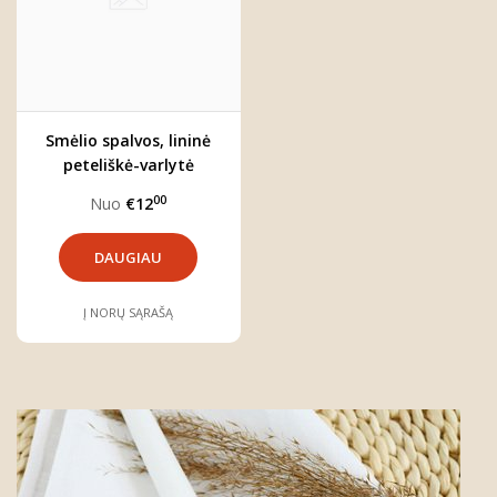
Smėlio spalvos, lininė
peteliškė-varlytė
"Jonas"
00
Nuo
€12
DAUGIAU
Į NORŲ SĄRAŠĄ