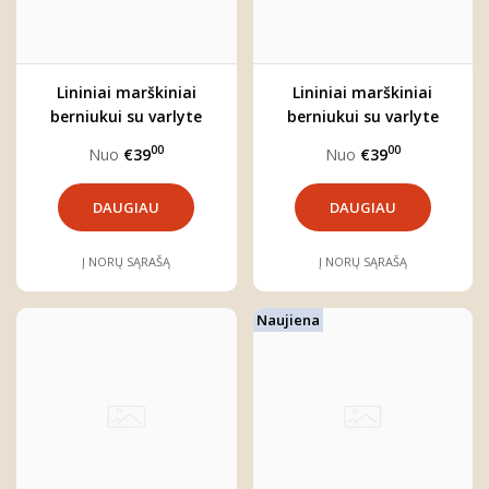
Lininiai marškiniai
Lininiai marškiniai
berniukui su varlyte
berniukui su varlyte
"Jokūbas"
"Bernardas"
00
00
Nuo
€39
Nuo
€39
DAUGIAU
DAUGIAU
Į NORŲ SĄRAŠĄ
Į NORŲ SĄRAŠĄ
Naujiena