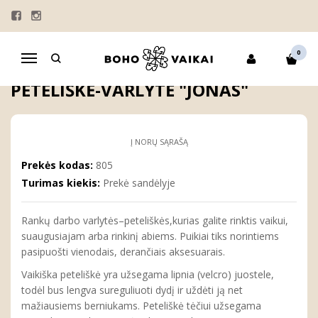
Pagrindinis
BERNIUKAMS
VARLYTĖS | PETELIŠKĖS
Smėlio spalvos, lininė peteliškė-varlytė "Jonas"
0
Navigacija
SMĖLIO SPALVOS, LININĖ
PETELIŠKĖ-VARLYTĖ "JONAS"
Į NORŲ SĄRAŠĄ
Prekės kodas:
805
Turimas kiekis:
Prekė sandėlyje
Rankų darbo varlytės–peteliškės,kurias galite rinktis vaikui,
suaugusiajam arba rinkinį abiems. Puikiai tiks norintiems
pasipuošti vienodais, derančiais aksesuarais.
Vaikiška peteliškė yra užsegama lipnia (velcro) juostele,
todėl bus lengva sureguliuoti dydį ir uždėti ją net
mažiausiems berniukams. Peteliškė tėčiui užsegama