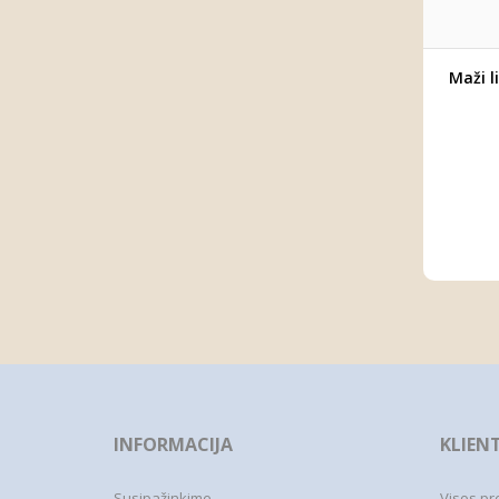
Maži l
INFORMACIJA
KLIEN
Susipažinkime
Visos pr