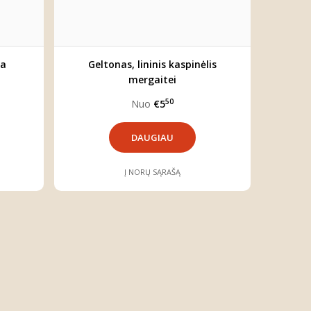
ma
Geltonas, lininis kaspinėlis
mergaitei
50
Nuo
€5
DAUGIAU
Į NORŲ SĄRAŠĄ