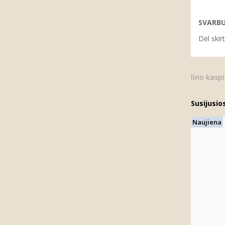
SVARBU
Dėl skir
lino kasp
Susijusio
Naujiena