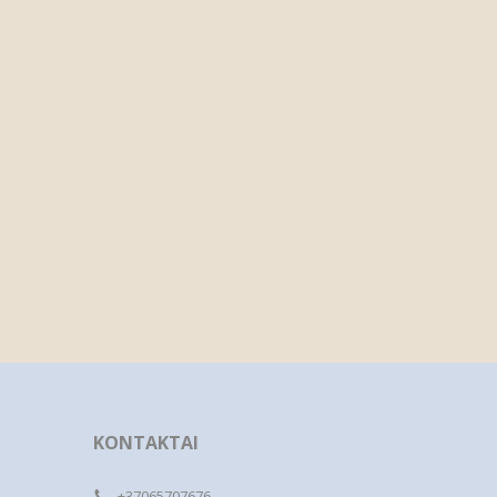
KONTAKTAI
+37065707676