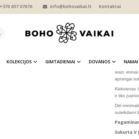
+370 657 07676
info@bohovaikai.lt
Kontaktai
MERGAITĖMS
PLAUKŲ AKSESUARAI
LININIAI KASPINAI
Maži lininia
LININIAI KASPINĖLIAI MERGAITEI (2VN
Prekės kod
na
Į NORŲ SĄRAŠĄ
Turimas ki
KOLEKCIJOS
GIMTADIENIAI
DOVANOS
NAMAI
Maži lininia
aprangai su
Kiekvienas l
ir tiks įvai
Dėl minimali
suteikdami 
Pagaminama
Sukurta ir