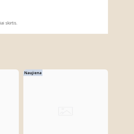
i skirtis.
Naujiena