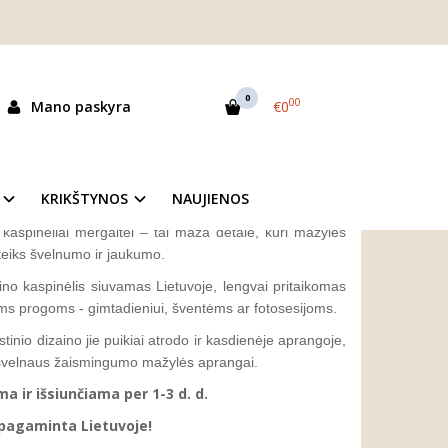
i kaspinėliai mergaitei (2vnt.)
T.)
0
00
Mano paskyra
€0
as:
3014
ekis:
Prekė sandėlyje
KRIKŠTYNOS
NAUJIENOS
i kaspinėliai mergaitei – tai maža detalė, kuri mažylės
teiks švelnumo ir jaukumo.
ino kaspinėlis siuvamas Lietuvoje, lengvai pritaikomas
rioms progoms - gimtadieniui, šventėms ar fotosesijoms.
stinio dizaino jie puikiai atrodo ir kasdienėje aprangoje,
švelnaus žaismingumo mažylės aprangai.
 ir išsiunčiama per 1-3 d. d.
 pagaminta Lietuvoje!