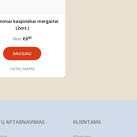
ininiai kaspinėliai mergaitei
(2vnt.)
00
Nuo
€6
DAUGIAU
Į NORŲ SĄRAŠĄ
TŲ APTARNAVIMAS
KLIENTAMS
ekės
Klientams