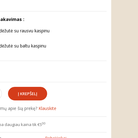
pakavimas :
ėžutė su rausvu kaspinu
ėžutė su baltu kaspinu
simų apie šią prekę?
Klauskite
00
ba daugiau kaina tik €5