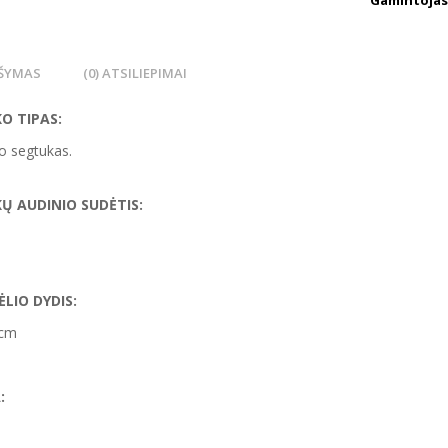
Gamintojas
ŠYMAS
(0) ATSILIEPIMAI
O TIPAS:
o segtukas.
Ų AUDINIO SUDĖTIS:
ĖLIO DYDIS:
 cm
: