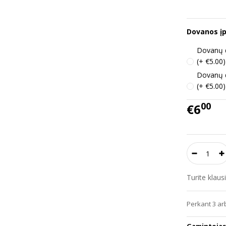
Dovanos į
Dovanų d
(+ €5.00)
Dovanų d
(+ €5.00)
00
€6
Turite klau
Perkant 3 ar