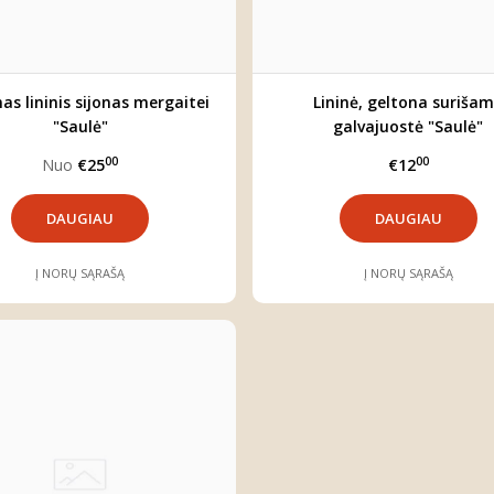
as lininis sijonas mergaitei
Lininė, geltona suriša
"Saulė"
galvajuostė "Saulė"
00
00
Nuo
€25
€12
DAUGIAU
DAUGIAU
Į NORŲ SĄRAŠĄ
Į NORŲ SĄRAŠĄ