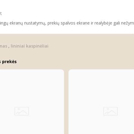
:
tingų ekranų nustatymų, prekių spalvos ekrane ir realybėje gali nežymia
inas
,
lininiai kaspinėliai
s prekės