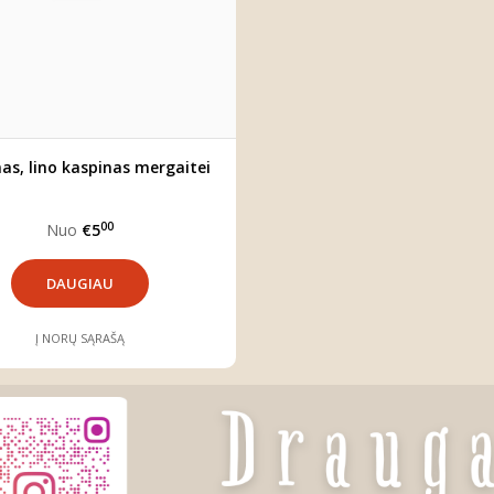
as, lino kaspinas mergaitei
00
Nuo
€5
DAUGIAU
Į NORŲ SĄRAŠĄ