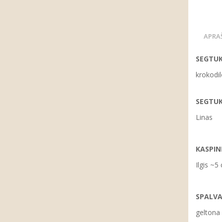
APRA
SEGTUK
krokodil
SEGTUK
Linas
KASPIN
Ilgis ~5
SPALVA
geltona