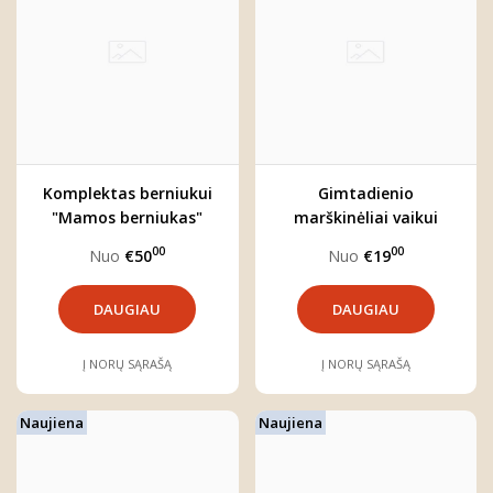
Komplektas berniukui
Gimtadienio
"Mamos berniukas"
marškinėliai vaikui
MEŠKUTIS
00
00
Nuo
€50
Nuo
€19
DAUGIAU
DAUGIAU
Į NORŲ SĄRAŠĄ
Į NORŲ SĄRAŠĄ
Naujiena
Naujiena