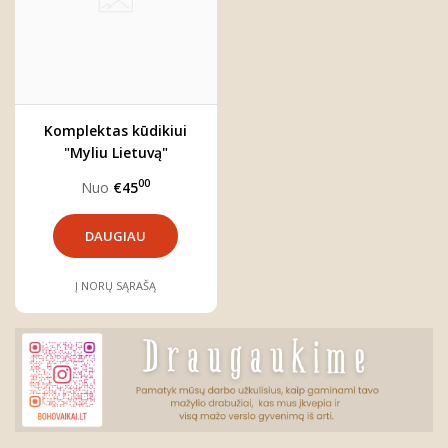
Komplektas kūdikiui
"Myliu Lietuvą"
00
Nuo
€45
DAUGIAU
Į NORŲ SĄRAŠĄ