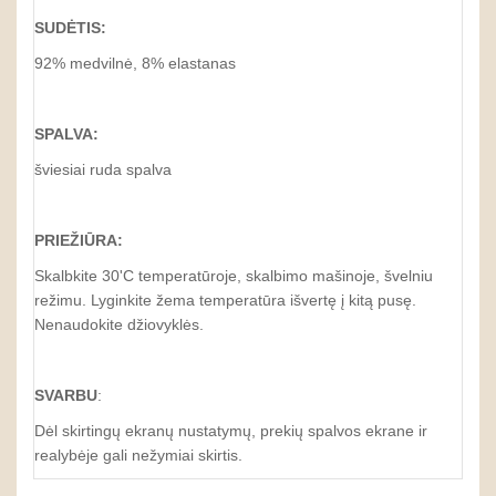
SUDĖTIS:
92% medvilnė, 8% elastanas
SPALVA:
šviesiai ruda spalva
PRIEŽIŪRA:
Skalbkite 30'C temperatūroje, skalbimo mašinoje, švelniu
režimu. Lyginkite žema temperatūra išvertę į kitą pusę.
Nenaudokite džiovyklės.
SVARBU
:
Dėl skirtingų ekranų nustatymų, prekių spalvos ekrane ir
realybėje gali nežymiai skirtis.