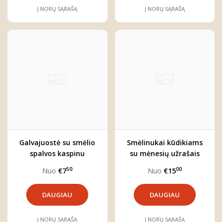
Į NORŲ SĄRAŠĄ
Į NORŲ SĄRAŠĄ
Galvajuostė su smėlio
Smėlinukai kūdikiams
spalvos kaspinu
su mėnesių užrašais
"Smiltė"
"Meškutis" (pasirinkite
50
00
Nuo
€7
Nuo
€15
reikiamą mėnesį)
DAUGIAU
DAUGIAU
Į NORŲ SĄRAŠĄ
Į NORŲ SĄRAŠĄ