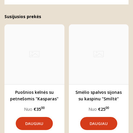
Susijusios prekės
Puošnios kelnės su
Smėlio spalvos sijonas
petnešomis "Kasparas"
su kaspinu "Smiltė"
00
00
Nuo
€35
Nuo
€25
DAUGIAU
DAUGIAU