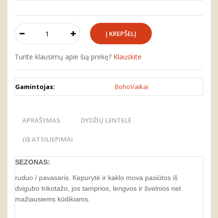
Turite klausimų apie šią prekę?
Klauskite
Gamintojas:
BohoVaikai
APRAŠYMAS
DYDŽIŲ LENTELĖ
(0) ATSILIEPIMAI
SEZONAS:
ruduo / pavasaris. Kepurytė ir kaklo mova pasiūtos iš
dvigubo trikotažo, jos tamprios, lengvos ir švelnios net
mažiausiems kūdikiams.