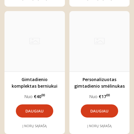
Gimtadienio
Personalizuotas
komplektas berniukui
gimtadienio smėlinukas
"Meškutis"
"Meškutis su balionu"
00
00
Nuo
€40
Nuo
€17
DAUGIAU
DAUGIAU
Į NORŲ SĄRAŠĄ
Į NORŲ SĄRAŠĄ