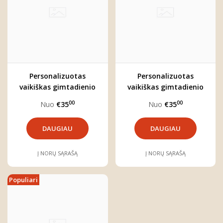
Personalizuotas
Personalizuotas
vaikiškas gimtadienio
vaikiškas gimtadienio
džemperis "Meškučio
džemperis "Liūtas"
00
00
Nuo
€35
Nuo
€35
šventė"
DAUGIAU
DAUGIAU
Į NORŲ SĄRAŠĄ
Į NORŲ SĄRAŠĄ
Populiari