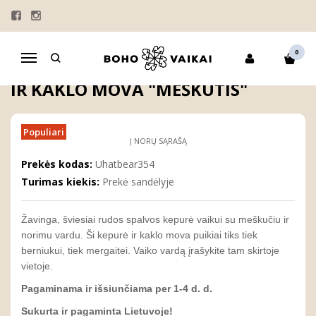
Pagrindinis
MERGAITĖMS
KEPURĖS | TURBANAI
Personalizuota kepurė vaikui ir kaklo mova "Meškutis"
0
Navigacija
PERSONALIZUOTA KEPURĖ VAIKUI
IR KAKLO MOVA "MEŠKUTIS"
Populiari
Į NORŲ SĄRAŠĄ
Prekės kodas:
Uhatbear354
Turimas kiekis:
Prekė sandėlyje
Žavinga, šviesiai rudos spalvos kepurė vaikui su meškučiu ir
norimu vardu. Ši kepurė ir kaklo mova puikiai tiks tiek
berniukui, tiek mergaitei. Vaiko vardą įrašykite tam skirtoje
vietoje.
Pagaminama ir išsiunčiama per 1-4 d. d.
Sukurta ir pagaminta Lietuvoje!