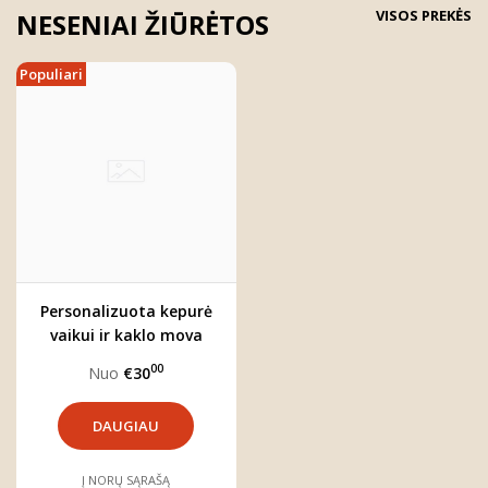
VISOS PREKĖS
NESENIAI ŽIŪRĖTOS
Populiari
Personalizuota kepurė
vaikui ir kaklo mova
"Meškutis"
00
Nuo
€30
DAUGIAU
Į NORŲ SĄRAŠĄ