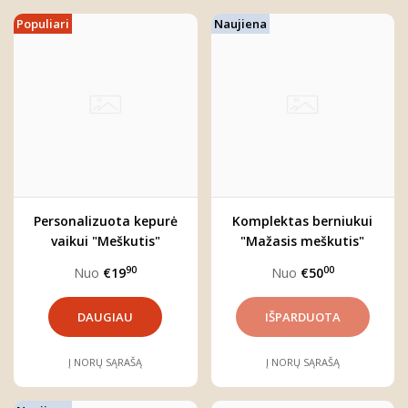
Populiari
Naujiena
Personalizuota kepurė
Komplektas berniukui
vaikui "Meškutis"
"Mažasis meškutis"
90
00
Nuo
€19
Nuo
€50
DAUGIAU
Į NORŲ SĄRAŠĄ
Į NORŲ SĄRAŠĄ