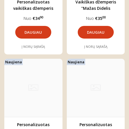
Personalizuotas
Vaikiškas džemperis
vaikiškas džemperis
"Mažas Didelis
berniukui "Mažasis
Stebuklas"
90
00
Nuo
€34
Nuo
€35
meškutis"
DAUGIAU
DAUGIAU
Į NORŲ SĄRAŠĄ
Į NORŲ SĄRAŠĄ
Naujiena
Naujiena
Personalizuotas
Personalizuotas