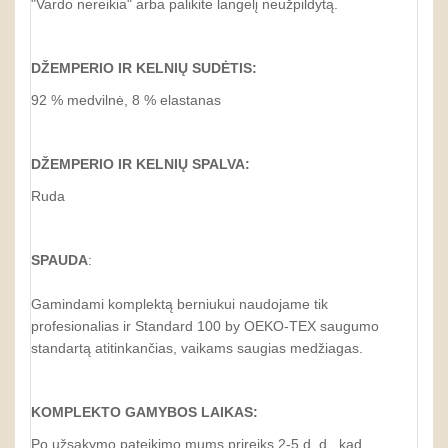
"Vardo nereikia" arba palikite langelį neužpildytą.
DŽEMPERIO IR KELNIŲ SUDĖTIS:
92 % medvilnė, 8 % elastanas
DŽEMPERIO IR KELNIŲ SPALVA:
Ruda
SPAUDA
:
Gamindami komplektą berniukui naudojame tik
profesionalias ir Standard 100 by OEKO-TEX saugumo
standartą atitinkančias, vaikams saugias medžiagas.
KOMPLEKTO GAMYBOS LAIKAS:
Po užsakymo pateikimo mums prireiks 2-5 d. d., kad