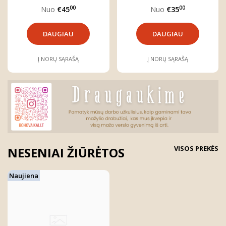
00
00
Nuo
€45
Nuo
€35
DAUGIAU
DAUGIAU
Į NORŲ SĄRAŠĄ
Į NORŲ SĄRAŠĄ
VISOS PREKĖS
NESENIAI ŽIŪRĖTOS
Naujiena