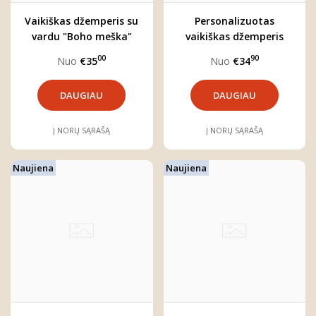
Vaikiškas džemperis su
Personalizuotas
vardu "Boho meška"
vaikiškas džemperis
berniukui "Kristupas"
00
90
Nuo
€35
Nuo
€34
DAUGIAU
DAUGIAU
Į NORŲ SĄRAŠĄ
Į NORŲ SĄRAŠĄ
Naujiena
Naujiena