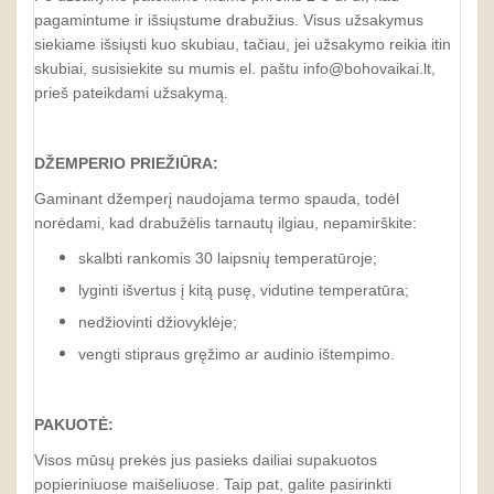
pagamintume ir išsiųstume drabužius. Visus užsakymus
siekiame išsiųsti kuo skubiau, tačiau, jei užsakymo reikia itin
skubiai, susisiekite su mumis el. paštu info@bohovaikai.lt,
prieš pateikdami užsakymą.
DŽEMPERIO PRIEŽIŪRA:
Gaminant džemperį naudojama termo spauda, todėl
norėdami, kad drabužėlis tarnautų ilgiau, nepamirškite:
skalbti rankomis 30 laipsnių temperatūroje;
lyginti išvertus į kitą pusę, vidutine temperatūra;
nedžiovinti džiovyklėje;
vengti stipraus gręžimo ar audinio ištempimo.
PAKUOTĖ:
Visos mūsų prekės jus pasieks dailiai supakuotos
popieriniuose maišeliuose. Taip pat, galite pasirinkti