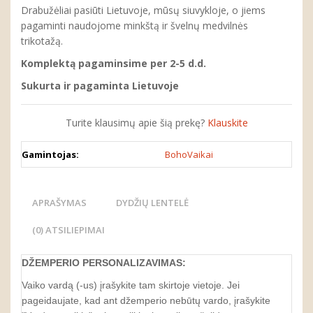
Drabužėliai pasiūti Lietuvoje, mūsų siuvykloje, o jiems
pagaminti naudojome minkštą ir švelnų medvilnės
trikotažą.
Komplektą pagaminsime per 2-5 d.d.
Sukurta ir pagaminta Lietuvoje
Turite klausimų apie šią prekę?
Klauskite
Gamintojas:
BohoVaikai
APRAŠYMAS
DYDŽIŲ LENTELĖ
(0) ATSILIEPIMAI
DŽEMPERIO
PERSONALIZAVIMAS
:
Vaiko vardą (-us) įrašykite tam skirtoje vietoje. Jei
pageidaujate, kad ant džemperio nebūtų vardo, įrašykite