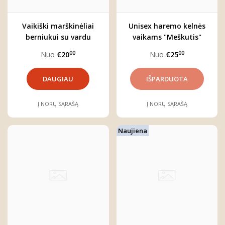
Vaikiški marškinėliai
Unisex haremo kelnės
berniukui su vardu
vaikams "Meškutis"
"Boho meška"
00
00
Nuo
€20
Nuo
€25
DAUGIAU
Į NORŲ SĄRAŠĄ
Į NORŲ SĄRAŠĄ
Naujiena