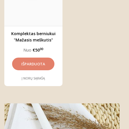
Komplektas berniukui
"Mažasis meškutis"
00
Nuo
€50
Į NORŲ SĄRAŠĄ