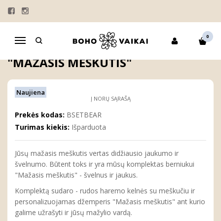
Pagrindinis
BERNIUKAMS
Komplektas berniukui "Mažasis meškutis"
0
Navigacija
KOMPLEKTAS BERNIUKUI
"MAŽASIS MEŠKUTIS"
Naujiena
Į NORŲ SĄRAŠĄ
Prekės kodas:
BSETBEAR
Turimas kiekis:
Išparduota
Jūsų mažasis meškutis vertas didžiausio jaukumo ir
švelnumo. Būtent toks ir yra mūsų komplektas berniukui
"Mažasis meškutis" - švelnus ir jaukus.
Komplektą sudaro - rudos haremo kelnės su meškučiu ir
personalizuojamas džemperis "Mažasis meškutis" ant kurio
galime užrašyti ir jūsų mažylio vardą.