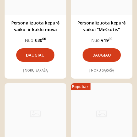
Personalizuota kepurė
Personalizuota kepurė
vaikui ir kaklo mova
vaikui "Meškutis"
"Meškutis"
00
90
Nuo
€30
Nuo
€19
DAUGIAU
DAUGIAU
Į NORŲ SĄRAŠĄ
Į NORŲ SĄRAŠĄ
Populiari