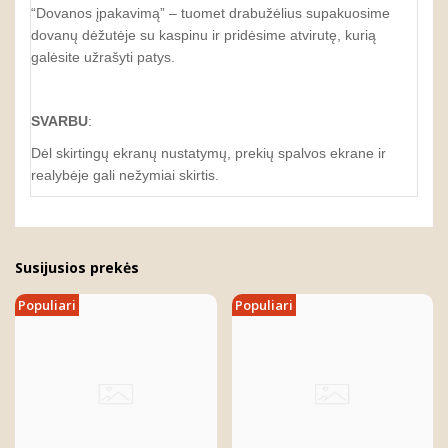
“Dovanos įpakavimą” – tuomet drabužėlius supakuosime
dovanų dėžutėje su kaspinu ir pridėsime atvirutę, kurią
galėsite užrašyti patys.
SVARBU
:
Dėl skirtingų ekranų nustatymų, prekių spalvos ekrane ir
realybėje gali nežymiai skirtis.
Susijusios prekės
Populiari
Populiari