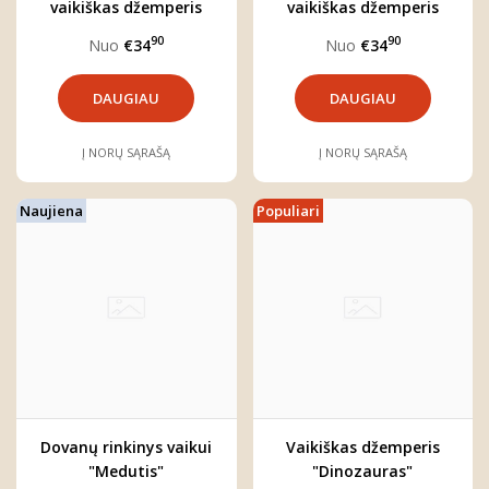
vaikiškas džemperis
vaikiškas džemperis
"Benas"
"Miškas"
90
90
Nuo
€34
Nuo
€34
DAUGIAU
DAUGIAU
Į NORŲ SĄRAŠĄ
Į NORŲ SĄRAŠĄ
Naujiena
Populiari
Dovanų rinkinys vaikui
Vaikiškas džemperis
"Medutis"
"Dinozauras"