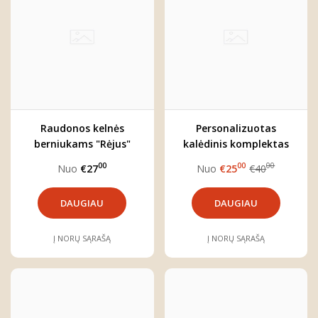
Raudonos kelnės
Personalizuotas
berniukams "Rėjus"
kalėdinis komplektas
mergaitei "Žiemos
00
00
00
Nuo
€27
Nuo
€25
€40
elniukas"
DAUGIAU
DAUGIAU
Į NORŲ SĄRAŠĄ
Į NORŲ SĄRAŠĄ