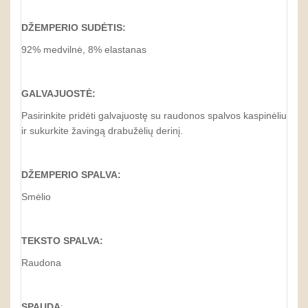
DŽEMPERIO SUDĖTIS:
92% medvilnė, 8% elastanas
GALVAJUOSTĖ:
Pasirinkite pridėti galvajuostę su raudonos spalvos kaspinėliu
ir sukurkite žavingą drabužėlių derinį.
DŽEMPERIO SPALVA:
Smėlio
TEKSTO SPALVA:
Raudona
SPAUDA
: