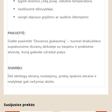
lyginti išvertus į kitą pusę, vidutine temperatūra;
nedžiovinti džiovyklėje;
vengti stipraus gręžimo ar audinio ištempimo
PAKUOTĖ:
Galite pasirinkti “Dovanos įpakavimą” – tuomet drabužėlius
supakuosime dovanų dėžutėje su kaspinu ir pridėsime
atvirutę, kurią galėsite užrašyti patys.
SVARBU
:
Dėl skirtingų ekranų nustatymų, prekių spalvos ekrane ir
realybėje gali nežymiai skirtis.
Susijusios prekės