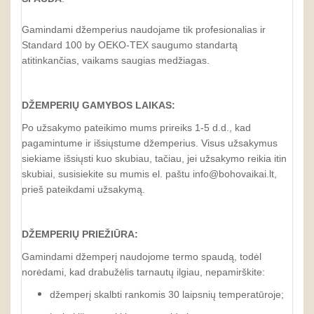
Gamindami džemperius naudojame tik profesionalias ir
Standard 100 by OEKO-TEX saugumo standartą
atitinkančias, vaikams saugias medžiagas.
DŽEMPERIŲ GAMYBOS LAIKAS:
Po užsakymo pateikimo mums prireiks 1-5 d.d., kad
pagamintume ir išsiųstume džemperius. Visus užsakymus
siekiame išsiųsti kuo skubiau, tačiau, jei užsakymo reikia itin
skubiai, susisiekite su mumis el. paštu info@bohovaikai.lt,
prieš pateikdami užsakymą.
DŽEMPERIŲ PRIEŽIŪRA:
Gamindami džemperį naudojome termo spaudą, todėl
norėdami, kad drabužėlis tarnautų ilgiau, nepamirškite:
džemperį skalbti rankomis 30 laipsnių temperatūroje;