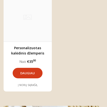
Personalizuotas
kalėdinis džemperis
vaikui "VAINIKĖLIS"
00
Nuo
€35
DAUGIAU
Į NORŲ SĄRAŠĄ