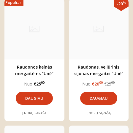
Populiari
%
-20
Raudonos kelnės
Raudonas, veliūrinis
mergaitėms "Unė"
sijonas mergaitei "Unė"
00
00
00
Nuo
€25
Nuo
€20
€25
DAUGIAU
DAUGIAU
Į NORŲ SĄRAŠĄ
Į NORŲ SĄRAŠĄ