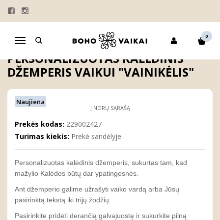
Pagrindinis
DOVANOS
SMĖLINUKAI SU UŽRAŠAIS
DŽEMPERIAI
PERSONALIZUOTI DOVANŲ MAIŠELIAI
Personalizuotas kalėdinis džemperis vaikui "VAINIKĖLIS"
0
Navigacija
PERSONALIZUOTAS KALĖDINIS
DŽEMPERIS VAIKUI "VAINIKĖLIS"
Naujiena
Į NORŲ SĄRAŠĄ
Prekės kodas:
229002427
Turimas kiekis:
Prekė sandėlyje
Personalizuotas kalėdinis džemperis, sukurtas tam, kad
mažylio Kalėdos būtų dar ypatingesnės.
Ant džemperio galime užrašyti vaiko vardą arba Jūsų
pasirinktą tekstą iki trijų žodžių.
Pasirinkite pridėti derančią galvajuostę ir sukurkite pilną