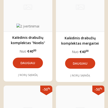
Kalėdinis drabužių
Kalėdinis drabužių
komplektas "Noelis"
komplektas mergaitei
"Noelė"
00
Nuo
€40
00
Nuo
€40
DAUGIAU
DAUGIAU
Į NORŲ SĄRAŠĄ
Į NORŲ SĄRAŠĄ
%
%
-50
-50