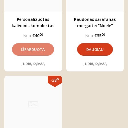
Personalizuotas
Raudonas sarafanas
kalėdinis komplektas
mergaitei "Noelė"
"BLIZGU"
00
00
Nuo
€40
Nuo
€35
DAUGIAU
Į NORŲ SĄRAŠĄ
Į NORŲ SĄRAŠĄ
%
-38