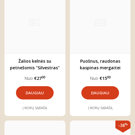
Žalios kelnės su
Puošnus, raudonas
petnešomis "Silvestras"
kaspinas mergaitei
"Unė"
00
00
Nuo
€27
Nuo
€15
DAUGIAU
DAUGIAU
Į NORŲ SĄRAŠĄ
Į NORŲ SĄRAŠĄ
%
-38