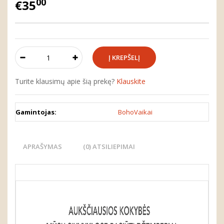
00
€35
Turite klausimų apie šią prekę?
Klauskite
Gamintojas:
BohoVaikai
APRAŠYMAS
(0) ATSILIEPIMAI