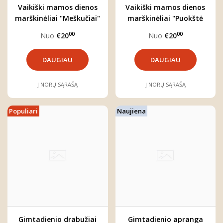
Vaikiški mamos dienos
Vaikiški mamos dienos
marškinėliai "Meškučiai"
marškinėliai "Puokštė
mamai"
00
00
Nuo
€20
Nuo
€20
DAUGIAU
DAUGIAU
Į NORŲ SĄRAŠĄ
Į NORŲ SĄRAŠĄ
Populiari
Naujiena
Gimtadienio drabužiai
Gimtadienio apranga