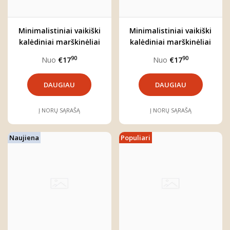
Minimalistiniai vaikiški
Minimalistiniai vaikiški
kalėdiniai marškinėliai
kalėdiniai marškinėliai
"Kalėdos"
"Pati. Geriausia.
90
90
Nuo
€17
Nuo
€17
Dovana."
DAUGIAU
DAUGIAU
Į NORŲ SĄRAŠĄ
Į NORŲ SĄRAŠĄ
Naujiena
Populiari