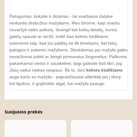
Patogumas, kokybė ir dizainas - tai svarbiausi dalykai
renkantis drabužius mažyliams. Mes žinome, kaip svarbu
nevaržyti vaiko judesių, išvengti bet kokių detalių, kurios
galėtų spausti ar veržti, todėl šias kelnes kūdikiams
sukūrėme taip, kad jos patiktų ne tik tėveliams, bet būtų
patogios ir patiems mažyliams. Dėvėdamas jas mažylis galės
nevaržomai judėti ar žengti pirmuosius žingsnelius. Palikome
pakankamai vietos ir sauskelnei, taigi galėsite būti tikri, jog
Jūsų vaikui niekas nespaus. Be to, šios
kelnės kūdikiams
auga kartu su mažyliu - paprasčiausiai atlenkite jas į išorę,
kol ilgokos, ir grąžinkite atgal, kai mažylis paaugs.
Susijusios prekės