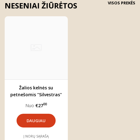
VISOS PREKĖS
NESENIAI ŽIŪRĖTOS
Žalios kelnės su
petnešomis "Silvestras"
00
Nuo
€27
DAUGIAU
Į NORŲ SĄRAŠĄ