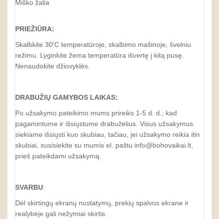
Miško žalia
PRIEŽIŪRA:
Skalbkite 30'C temperatūroje, skalbimo mašinoje, švelniu
režimu. Lyginkite žema temperatūra išvertę į kitą pusę.
Nenaudokite džiovyklės.
DRABUŽIŲ GAMYBOS LAIKAS:
Po užsakymo pateikimo mums prireiks 1-5 d. d., kad
pagamintume ir išsiųstume drabužėlius. Visus užsakymus
siekiame išsiųsti kuo skubiau, tačiau, jei užsakymo reikia itin
skubiai, susisiekite su mumis el. paštu info@bohovaikai.lt,
prieš pateikdami užsakymą.
SVARBU
:
Dėl skirtingų ekranų nustatymų, prekių spalvos ekrane ir
realybėje gali nežymiai skirtis.