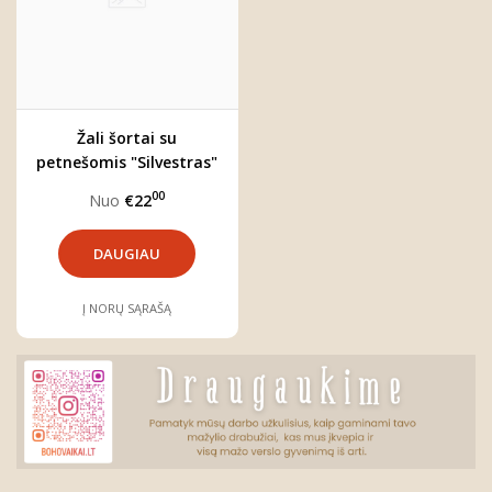
Žali šortai su
petnešomis "Silvestras"
00
Nuo
€22
DAUGIAU
Į NORŲ SĄRAŠĄ