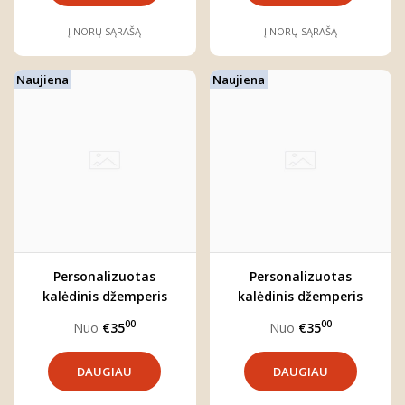
Į NORŲ SĄRAŠĄ
Į NORŲ SĄRAŠĄ
Naujiena
Naujiena
Personalizuotas
Personalizuotas
kalėdinis džemperis
kalėdinis džemperis
vaikui "MEŠKIUKAS"
vaikui "VAINIKĖLIS"
00
00
Nuo
€35
Nuo
€35
DAUGIAU
DAUGIAU