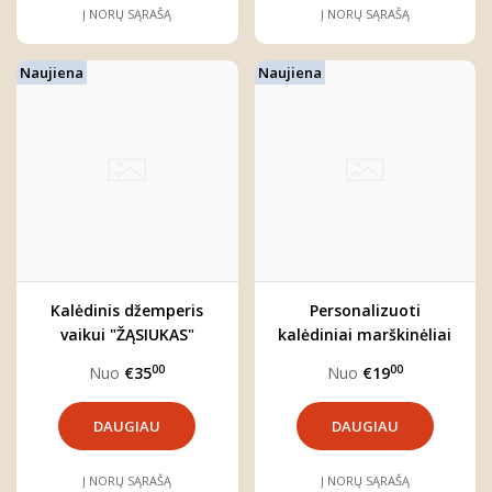
Į NORŲ SĄRAŠĄ
Į NORŲ SĄRAŠĄ
Naujiena
Naujiena
Kalėdinis džemperis
Personalizuoti
vaikui "ŽĄSIUKAS"
kalėdiniai marškinėliai
"BRIEDŽIUKAS"
00
00
Nuo
€35
Nuo
€19
DAUGIAU
DAUGIAU
Į NORŲ SĄRAŠĄ
Į NORŲ SĄRAŠĄ