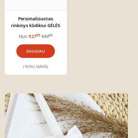
Personalizuotas
rinkinys kūdikiui GĖLĖS
00
90
Nuo
€27
€33
DAUGIAU
Į NORŲ SĄRAŠĄ