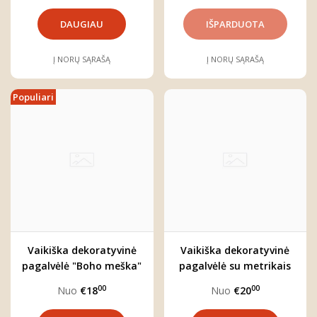
DAUGIAU
Į NORŲ SĄRAŠĄ
Į NORŲ SĄRAŠĄ
Populiari
Vaikiška dekoratyvinė
Vaikiška dekoratyvinė
pagalvėlė "Boho meška"
pagalvėlė su metrikais
vaikams
00
00
Nuo
€18
Nuo
€20