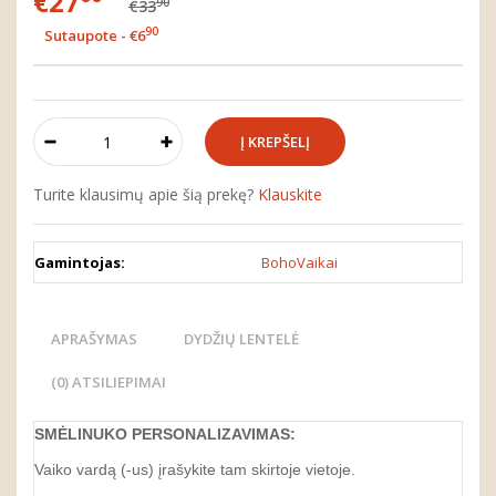
€27
90
€33
90
Sutaupote - €6
Turite klausimų apie šią prekę?
Klauskite
Gamintojas:
BohoVaikai
APRAŠYMAS
DYDŽIŲ LENTELĖ
(0) ATSILIEPIMAI
SMĖLINUKO
PERSONALIZA
VIMAS
:
Vaiko vardą (-us) įrašykite tam skirtoje vietoje.