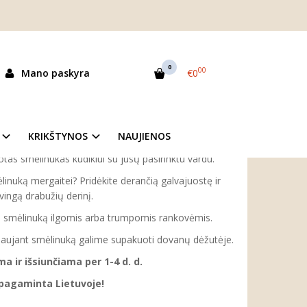
inukas kūdikiui su vardu "Boho liūtas"
SU VARDU "BOHO LIŪTAS"
0
00
Mano paskyra
€0
as:
personalizedb001993
ekis:
Prekė sandėlyje
KRIKŠTYNOS
NAUJIENOS
tas smėlinukas kūdikiui su jūsų pasirinktu vardu.
inuką mergaitei? Pridėkite derančią galvajuostę ir
vingą drabužių derinį.
tis smėlinuką ilgomis arba trumpomis rankovėmis.
aujant smėlinuką galime supakuoti dovanų dėžutėje.
 ir išsiunčiama per 1-4 d. d.
 pagaminta Lietuvoje!