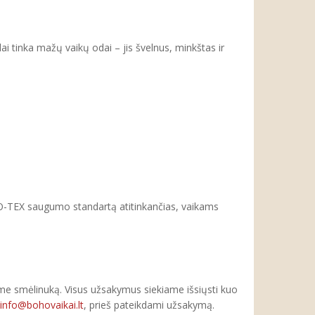
i tinka mažų vaikų odai – jis švelnus, minkštas ir
O-TEX saugumo standartą atitinkančias, vaikams
me smėlinuką. Visus užsakymus siekiame išsiųsti kuo
info@bohovaikai.lt
, prieš pateikdami užsakymą.