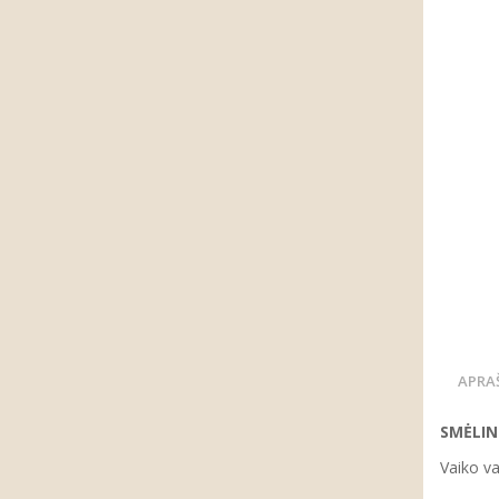
APRA
SMĖLI
Vaiko va