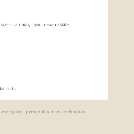
ėlis tarnautų ilgiau, nepamirškite:
i skirtis.
 mergaitei
,
personalizuotas smėlinukas