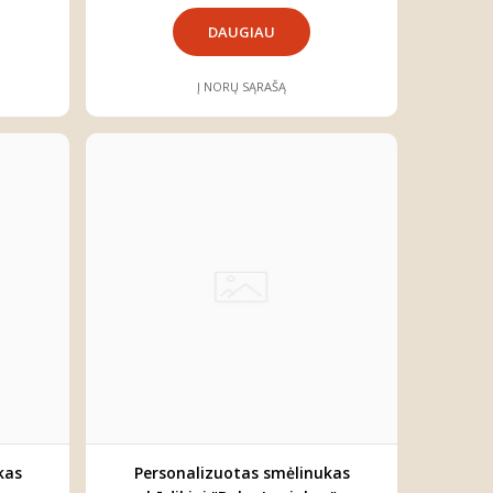
DAUGIAU
Į NORŲ SĄRAŠĄ
kas
Personalizuotas smėlinukas