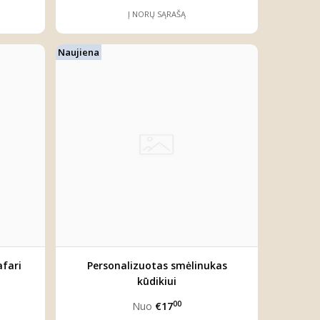
Į NORŲ SĄRAŠĄ
Naujiena
afari
Personalizuotas smėlinukas
kūdikiui
00
Nuo
€17