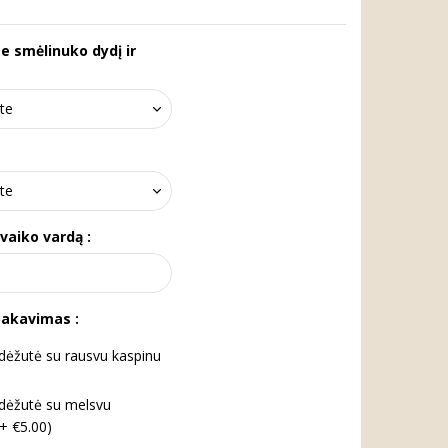
te smėlinuko dydį ir
 vaiko vardą :
pakavimas :
ėžutė su rausvu kaspinu
dėžutė su melsvu
(+ €5.00)