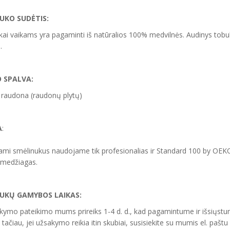
NUKO
SUDĖTIS:
ai vaikams yra pagaminti iš natūralios 100% medvilnės. Audinys tobula
.
 SPALVA:
 raudona (raudonų plytų)
A
:
mi smėlinukus naudojame tik profesionalias ir Standard 100 by OEK
 medžiagas.
UKŲ GAMYBOS LAIKAS:
kymo pateikimo mums prireiks 1-4 d. d., kad pagamintume ir išsiųstu
 tačiau, jei užsakymo reikia itin skubiai, susisiekite su mumis el. paštu