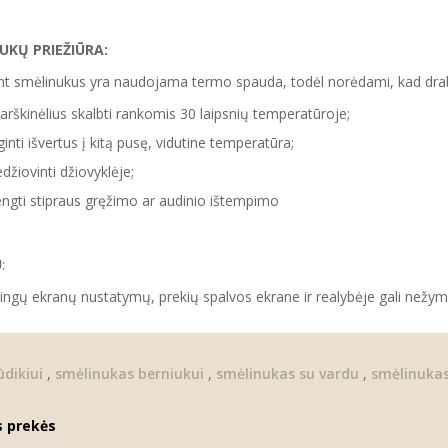
NUKŲ
PRIEŽIŪRA:
t smėlinukus yra naudojama termo spauda, todėl norėdami, kad drabuž
rškinėlius skalbti rankomis 30 laipsnių temperatūroje;
ginti išvertus į kitą pusę, vidutine temperatūra;
džiovinti džiovyklėje;
ngti stipraus gręžimo ar audinio ištempimo
U
:
tingų ekranų nustatymų, prekių spalvos ekrane ir realybėje gali nežymia
dikiui
,
smėlinukas berniukui
,
smėlinukas su vardu
,
smėlinukas
s prekės