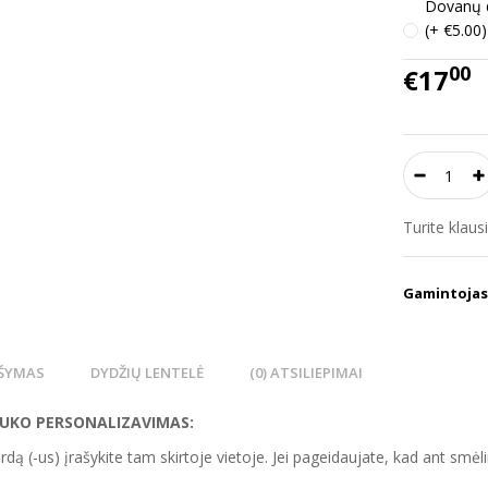
Dovanų d
(+ €5.00)
00
€17
Turite klau
Gamintojas
ŠYMAS
DYDŽIŲ LENTELĖ
(0) ATSILIEPIMAI
NUKO
PERSONALIZA
VIMAS
:
rdą (-us) įrašykite tam skirtoje vietoje. Jei pageidaujate, kad ant smėl