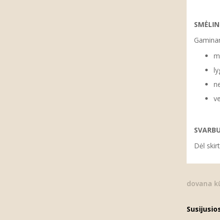
SMĖLI
Gaminan
ma
ly
ne
ve
SVARB
Dėl skir
dovana kū
Susijusio