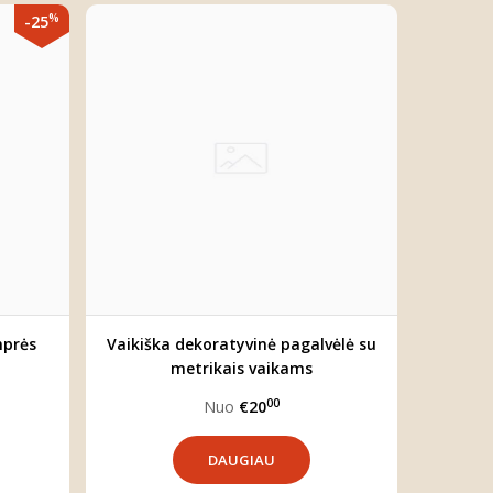
%
-25
mprės
Vaikiška dekoratyvinė pagalvėlė su
metrikais vaikams
00
Nuo
€20
DAUGIAU