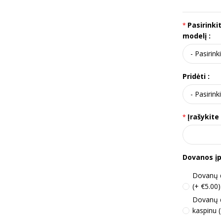
Pasirinki
modelį :
Pridėti :
Įrašykite
Dovanos į
Dovanų d
(+ €5.00)
Dovanų 
kaspinu 