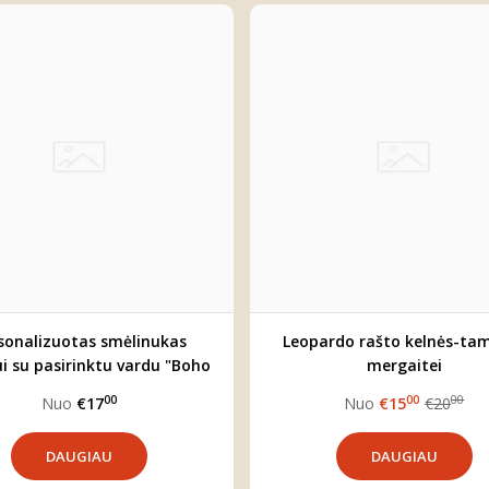
sonalizuotas smėlinukas
Leopardo rašto kelnės-ta
ui su pasirinktu vardu "Boho
mergaitei
meška"
00
00
00
Nuo
€17
Nuo
€15
€20
DAUGIAU
DAUGIAU