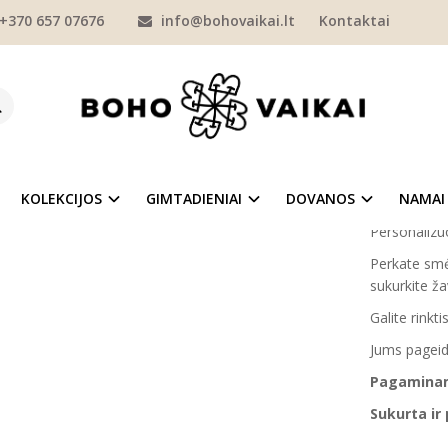
+370 657 07676
info@bohovaikai.lt
Kontaktai
KOLEKCIJOS
"VARDO ISTORIJA"
SMĖLINUKAI
Personalizuotas smėl
ONALIZUOTAS SMĖLINUKAS KŪDIKIUI 
Prekės kod
Į NORŲ SĄRAŠĄ
Turimas ki
KOLEKCIJOS
GIMTADIENIAI
DOVANOS
NAMAI
Personalizuo
Perkate smėl
sukurkite ža
Galite rink
Jums pageid
Pagaminama
Sukurta ir