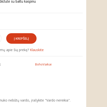
ėžutė su baltu kaspinu
simų apie šią prekę?
Klauskite
:
BohoVaikai
inuko nebūtų vardo, įrašykite "Vardo nereikia".