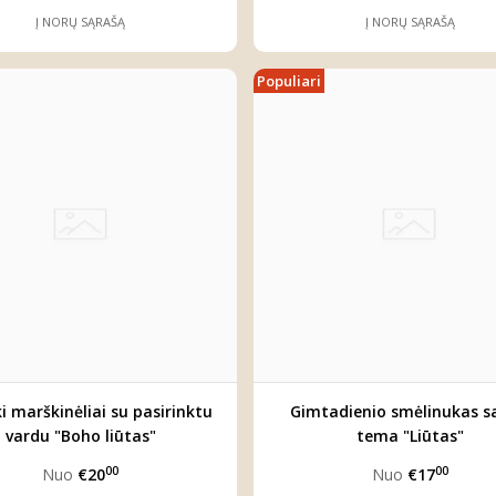
Į NORŲ SĄRAŠĄ
Į NORŲ SĄRAŠĄ
Populiari
ki marškinėliai su pasirinktu
Gimtadienio smėlinukas s
vardu "Boho liūtas"
tema "Liūtas"
00
00
Nuo
€20
Nuo
€17