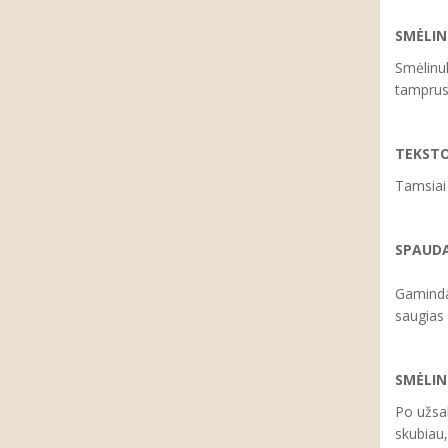
SMĖLI
Smėlinuk
tamprus
TEKSTO
Tamsiai
SPAUD
Gaminda
saugias
SMĖLIN
Po užsa
skubiau,