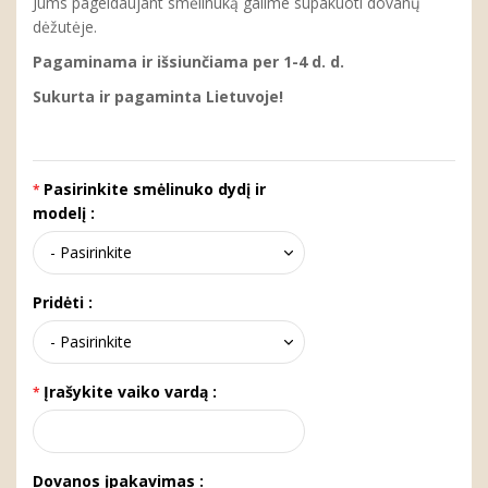
Jums pageidaujant smėlinuką galime supakuoti dovanų
dėžutėje.
Pagaminama ir išsiunčiama per 1-4 d. d.
Sukurta ir pagaminta Lietuvoje!
Pasirinkite smėlinuko dydį ir
modelį :
Pridėti :
Įrašykite vaiko vardą :
Dovanos įpakavimas :