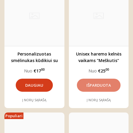
Personalizuotas
Unisex haremo kelnės
smėlinukas kūdikiui su
vaikams "Meškutis"
vardu "Boho liūtas"
00
00
Nuo
€17
Nuo
€25
DAUGIAU
Į NORŲ SĄRAŠĄ
Į NORŲ SĄRAŠĄ
Populiari