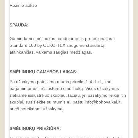
Rožinio aukso
SPAUDA
:
Gamindami smėlinukus naudojame tik profesionalias ir
Standard 100 by OEKO-TEX saugumo standartą
atitinkančias, vaikams saugias medžiagas.
SMĖLINUKŲ GAMYBOS LAIKAS:
Po užsakymo pateikimo mums prireiks 1-4 d. d., kad
pagamintume ir išsiųstume smėlinuką. Visus užsakymus
siekiame išsiųsti kuo skubiau, tačiau, jei užsakymo reikia itin
skubiai, susisiekite su mumis el. paštu info@bohovaikai.lt,
prieš pateikdami užsakymą.
SMĖLINUKŲ
PRIEŽIŪRA: