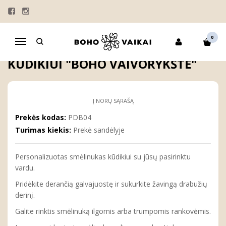
Pagrindinis
Personalizuotas smėlinukas kūdikiui "Boho vaivorykštė"
0
Navigacija
PERSONALIZUOTAS SMĖLINUKAS
KŪDIKIUI "BOHO VAIVORYKŠTĖ"
Į NORŲ SĄRAŠĄ
Prekės kodas:
PDB04
Turimas kiekis:
Prekė sandėlyje
Personalizuotas smėlinukas kūdikiui su jūsų pasirinktu
vardu.
Pridėkite derančią galvajuostę ir sukurkite žavingą drabužių
derinį.
Galite rinktis smėlinuką ilgomis arba trumpomis rankovėmis.