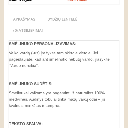
APRAŠYMAS
DYDŽIŲ LENTELĖ
(0) ATSILIEPIMAI
SMĖLINUKO
PERSONALIZA
VIMAS
:
Vaiko vardą (-us) įrašykite tam skirtoje vietoje. Jei
pageidaujate, kad ant smėlinuko nebūtų vardo, įrašykite
"Vardo nereikia".
SMĖLINUKO
SUDĖTIS:
Smėlinukai vaikams yra pagaminti iš natūralios 100%
medvilnės. Audinys tobulai tinka mažų vaikų odai – jis
švelnus, minkštas ir tamprus.
TEKSTO SPALVA: