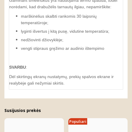
Gaminant smėlinukus yra naudojama termo spauda, todėl
norėdami, kad drabužėlis tarnautų ilgiau, nepamirškite:
marškinėlius skalbti rankomis 30 laipsnių
temperatūroje;
lyginti išvertus į kitą pusę, vidutine temperatūra;
nedžiovinti džiovyklėje;
vengti stipraus gręžimo ar audinio ištempimo
SVARBU
:
Dėl skirtingų ekranų nustatymų, prekių spalvos ekrane ir
realybėje gali nežymiai skirtis.
Susijusios prekės
Populiari