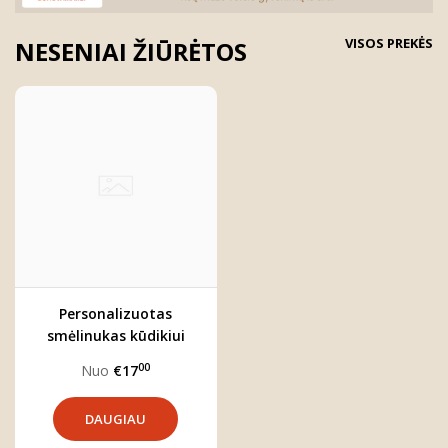
VISOS PREKĖS
NESENIAI ŽIŪRĖTOS
Personalizuotas
smėlinukas kūdikiui
"Boho vaivorykštė"
00
Nuo
€17
DAUGIAU