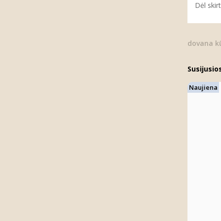
Dėl skir
dovana kū
Susijusio
Naujiena