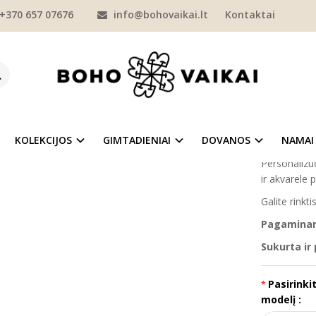
+370 657 07676
info@bohovaikai.lt
Kontaktai
KOLEKCIJOS
"ŠEIMA"
SMĖLINUKAI
Personalizuotas smėlinukas kū
ONALIZUOTAS SMĖLINUKAS KŪDIKIUI "
Prekės kod
na
Į NORŲ SĄRAŠĄ
Turimas ki
KOLEKCIJOS
GIMTADIENIAI
DOVANOS
NAMAI
Personalizu
ir akvarele p
Galite rink
Pagaminama
Sukurta ir
Pasirinki
modelį :