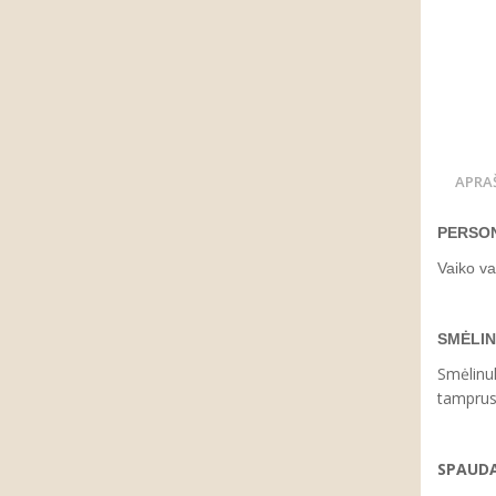
APRA
PERSON
Vaiko va
SMĖLI
Smėlinuk
tamprus
SPAUD