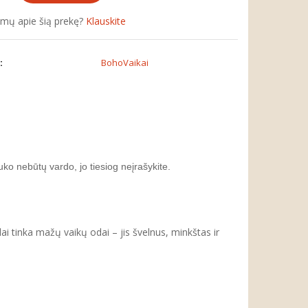
simų apie šią prekę?
Klauskite
:
BohoVaikai
uko nebūtų vardo, jo tiesiog neįrašykite.
i tinka mažų vaikų odai – jis švelnus, minkštas ir