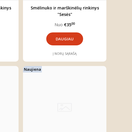
nkinys
Smėlinuko ir marškinėlių rinkinys
"Sesės"
00
Nuo
€35
DAUGIAU
Į NORŲ SĄRAŠĄ
Naujiena