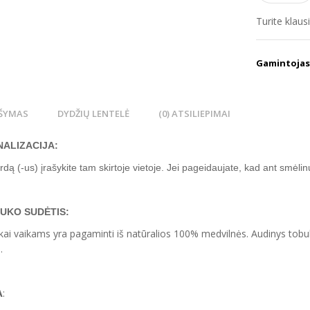
Turite klau
Gamintojas
ŠYMAS
DYDŽIŲ LENTELĖ
(0) ATSILIEPIMAI
ALIZACIJA:
rdą (-us) įrašykite tam skirtoje vietoje. Jei pageidaujate, kad ant smėlin
NUKO
SUDĖTIS:
ai vaikams yra pagaminti iš natūralios 100% medvilnės. Audinys tobula
.
A
: