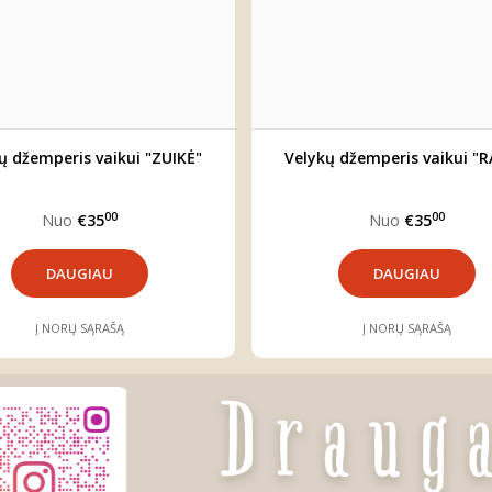
ų džemperis vaikui "ZUIKĖ"
Velykų džemperis vaikui "R
00
00
Nuo
€35
Nuo
€35
DAUGIAU
DAUGIAU
Į NORŲ SĄRAŠĄ
Į NORŲ SĄRAŠĄ