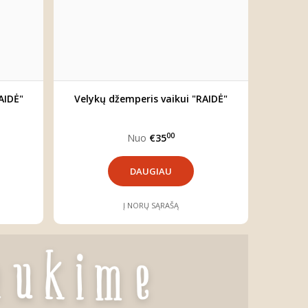
AIDĖ"
Velykų džemperis vaikui "RAIDĖ"
00
Nuo
€35
DAUGIAU
Į NORŲ SĄRAŠĄ