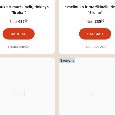
uko ir marškinėlių rinkinys
Smėlinuko ir marškinėlių ri
"Broliai"
"Broliai"
00
00
Nuo
€35
Nuo
€35
DAUGIAU
DAUGIAU
Į NORŲ SĄRAŠĄ
Į NORŲ SĄRAŠĄ
Naujiena