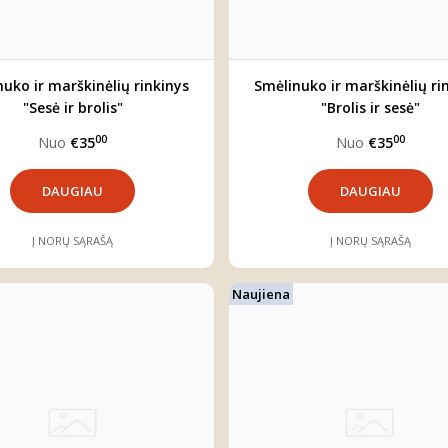
uko ir marškinėlių rinkinys
Smėlinuko ir marškinėlių ri
"Sesė ir brolis"
"Brolis ir sesė"
00
00
Nuo
€35
Nuo
€35
DAUGIAU
DAUGIAU
Į NORŲ SĄRAŠĄ
Į NORŲ SĄRAŠĄ
Naujiena