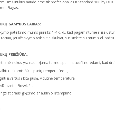
mi smėlinukus naudojame tik profesionalias ir Standard 100 by OEK
 medžiagas.
UKŲ GAMYBOS LAIKAS:
kymo pateikimo mums prireiks 1-4 d. d., kad pagamintume ir išsiųstu
 tačiau, jei užsakymo reikia itin skubiai, susisiekite su mumis el. paštu
NUKŲ
PRIEŽIŪRA:
t smėlinukus yra naudojama termo spauda, todėl norėdami, kad drabuž
albti rankomis 30 laipsnių temperatūroje;
ginti išvertus į kitą pusę, vidutine temperatūra;
džiovinti džiovyklėje;
ngti stipraus gręžimo ar audinio ištempimo.
U
: