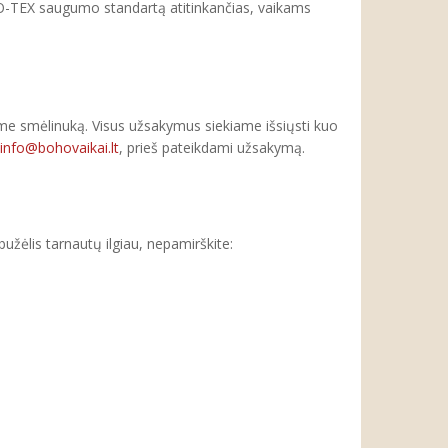
O-TEX saugumo standartą atitinkančias, vaikams
me smėlinuką. Visus užsakymus siekiame išsiųsti kuo
info@bohovaikai.lt
, prieš pateikdami užsakymą.
ėlis tarnautų ilgiau, nepamirškite: