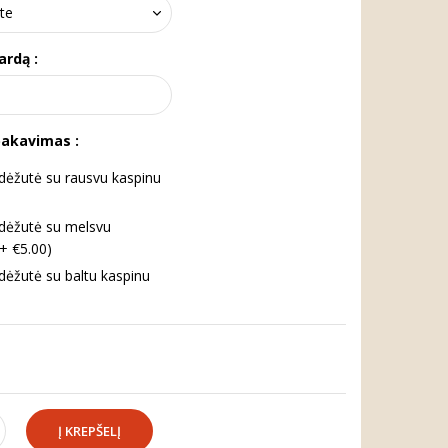
ardą :
pakavimas :
ėžutė su rausvu kaspinu
dėžutė su melsvu
(+ €5.00)
ėžutė su baltu kaspinu