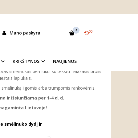
dikiui "Mažasis brolis"
MAŽASIS BROLIS"
0
00
Mano paskyra
€0
as:
5633
ekis:
Prekė sandėlyje
KRIKŠTYNOS
NAUJIENOS
otas smėlinukas berniukui su tekstu "Mažasis brolis"
ieštais lapiukais.
tis smėlinuką ilgomis arba trumpomis rankovėmis.
 ir išsiunčiama per 1-4 d. d.
 pagaminta Lietuvoje!
te smėlinuko dydį ir