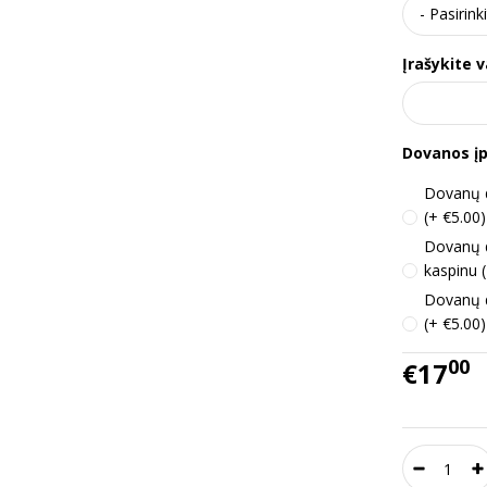
Įrašykite v
Dovanos į
Dovanų d
(+ €5.00)
Dovanų 
kaspinu 
Dovanų d
(+ €5.00)
00
€17