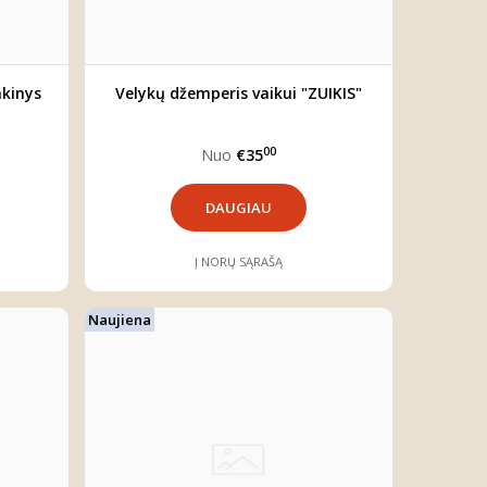
nkinys
Velykų džemperis vaikui "ZUIKIS"
00
Nuo
€35
DAUGIAU
Į NORŲ SĄRAŠĄ
Naujiena