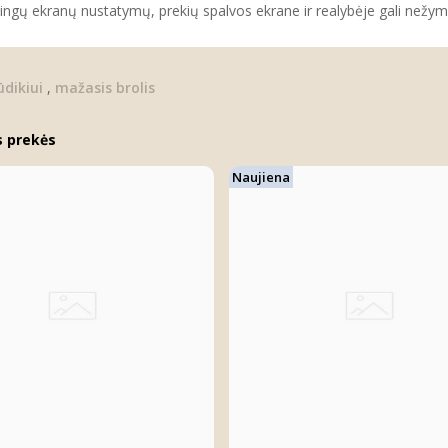
tingų ekranų nustatymų, prekių spalvos ekrane ir realybėje gali nežymia
dikiui
,
mažasis brolis
s prekės
Naujiena