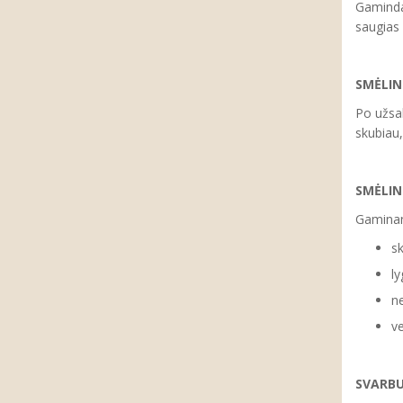
Gaminda
saugias
SMĖLIN
Po užsa
skubiau,
SMĖLI
Gaminan
sk
ly
ne
ve
SVARB