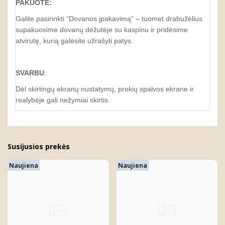
PAKUOTĖ:
Galite pasirinkti “Dovanos įpakavimą” – tuomet drabužėlius
supakuosime dovanų dėžutėje su kaspinu ir pridėsime
atvirutę, kurią galėsite užrašyti patys.
SVARBU
:
Dėl skirtingų ekranų nustatymų, prekių spalvos ekrane ir
realybėje gali nežymiai skirtis.
Susijusios prekės
Naujiena
Naujiena