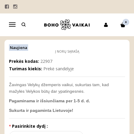
Pagrindinis
VELYKŲ DŽEMPERIAI
KOSTIUMĖLIAI VAIKAMS
MARŠKINĖLIAI TĖČIUI
Velykų džemperis vaikui "ZUIKĖ"
0
Navigacija
VELYKŲ DŽEMPERIS VAIKUI "ZUIKĖ"
Naujiena
Į NORŲ SĄRAŠĄ
Prekės kodas:
22907
Turimas kiekis:
Prekė sandėlyje
Žavingas Velykų džemperis vaikui, sukurtas tam, kad
mažylės Velykos būtų dar ypatingesnės.
Pagaminama ir išsiunčiama per 1-5 d. d.
Sukurta ir pagaminta Lietuvoje!
Pasirinkite dydį :