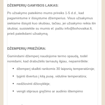
DŽEMPERIŲ GAMYBOS LAIKAS:
Po užsakymo pateikimo mums prireiks 1-5 d.d., kad
pagamintume ir išsiųstume džemperius. Visus užsakymus
siekiame išsiųsti kuo skubiau, tačiau, jei užsakymo reikia itin
skubiai, susisiekite su mumis el. paštu info@bohovaikai.lt,
prieš pateikdami užsakymą.
DŽEMPERIŲ PRIEŽIŪRA:
Gamindami džemperį naudojome termo spaudą, todėl
norėdami, kad drabužėlis tarnautų ilgiau, nepamirškite:
džemperį skalbti rankomis 30 laipsnių temperatūroje;
lyginti išvertus į kitą pusę, vidutine temperatūra;
nedžiovinti džiovyklėje;
vengti stipraus gręžimo ar audinio ištempimo