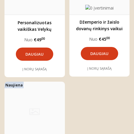
Džemperio ir žaislo
Personalizuotas
dovanų rinkinys vaikui
vaikiškas Velykų
komplektas
00
Nuo
€45
00
Nuo
€49
DAUGIAU
DAUGIAU
Į NORŲ SĄRAŠĄ
Į NORŲ SĄRAŠĄ
Naujiena