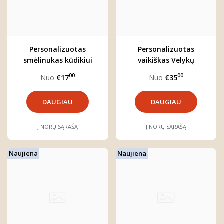
Personalizuotas
Personalizuotas
smėlinukas kūdikiui
vaikiškas Velykų
"Mažasis brolis"
komplektas
00
00
Nuo
€17
Nuo
€35
DAUGIAU
DAUGIAU
Į NORŲ SĄRAŠĄ
Į NORŲ SĄRAŠĄ
Naujiena
Naujiena