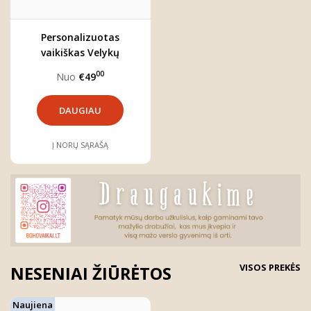
Personalizuotas
vaikiškas Velykų
komplektas
00
Nuo
€49
DAUGIAU
Į NORŲ SĄRAŠĄ
VISOS PREKĖS
NESENIAI ŽIŪRĖTOS
Naujiena