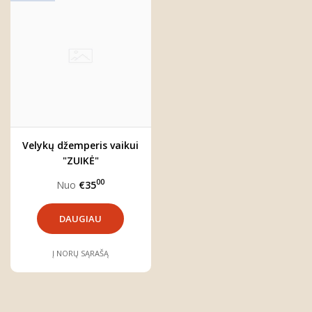
Velykų džemperis vaikui
"ZUIKĖ"
00
Nuo
€35
DAUGIAU
Į NORŲ SĄRAŠĄ